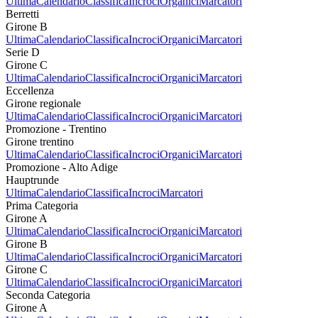
Ultima
Calendario
Classifica
Incroci
Organici
Marcatori
Berretti
Girone B
Ultima
Calendario
Classifica
Incroci
Organici
Marcatori
Serie D
Girone C
Ultima
Calendario
Classifica
Incroci
Organici
Marcatori
Eccellenza
Girone regionale
Ultima
Calendario
Classifica
Incroci
Organici
Marcatori
Promozione - Trentino
Girone trentino
Ultima
Calendario
Classifica
Incroci
Organici
Marcatori
Promozione - Alto Adige
Hauptrunde
Ultima
Calendario
Classifica
Incroci
Marcatori
Prima Categoria
Girone A
Ultima
Calendario
Classifica
Incroci
Organici
Marcatori
Girone B
Ultima
Calendario
Classifica
Incroci
Organici
Marcatori
Girone C
Ultima
Calendario
Classifica
Incroci
Organici
Marcatori
Seconda Categoria
Girone A