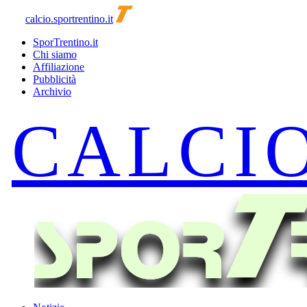
calcio.sportrentino.it
SporTrentino.it
Chi siamo
Affiliazione
Pubblicità
Archivio