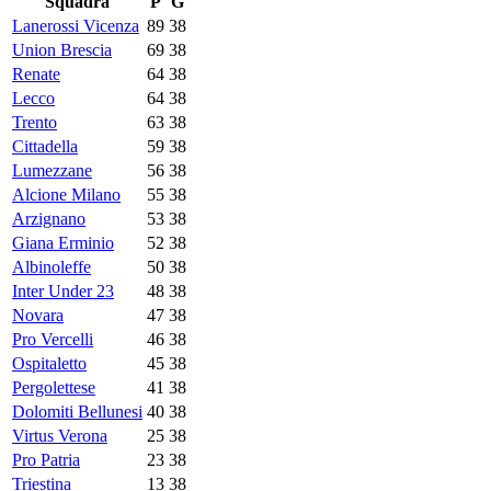
Squadra
P
G
Lanerossi Vicenza
89
38
Union Brescia
69
38
Renate
64
38
Lecco
64
38
Trento
63
38
Cittadella
59
38
Lumezzane
56
38
Alcione Milano
55
38
Arzignano
53
38
Giana Erminio
52
38
Albinoleffe
50
38
Inter Under 23
48
38
Novara
47
38
Pro Vercelli
46
38
Ospitaletto
45
38
Pergolettese
41
38
Dolomiti Bellunesi
40
38
Virtus Verona
25
38
Pro Patria
23
38
Triestina
13
38