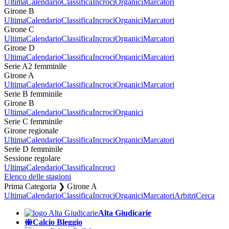
Ultima
Calendario
Classifica
Incroci
Organici
Marcatori
Girone B
Ultima
Calendario
Classifica
Incroci
Organici
Marcatori
Girone C
Ultima
Calendario
Classifica
Incroci
Organici
Marcatori
Girone D
Ultima
Calendario
Classifica
Incroci
Organici
Marcatori
Serie A2 femminile
Girone A
Ultima
Calendario
Classifica
Incroci
Organici
Marcatori
Serie B femminile
Girone B
Ultima
Calendario
Classifica
Incroci
Organici
Serie C femminile
Girone regionale
Ultima
Calendario
Classifica
Incroci
Organici
Marcatori
Serie D femminile
Sessione regolare
Ultima
Calendario
Classifica
Incroci
Elenco delle stagioni
Prima Categoria ❯ Girone A
Ultima
Calendario
Classifica
Incroci
Organici
Marcatori
Arbitri
Cerca
Alta Giudicarie
Calcio Bleggio