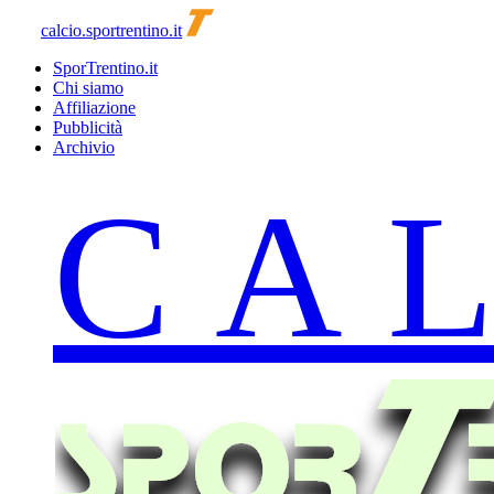
calcio.sportrentino.it
SporTrentino.it
Chi siamo
Affiliazione
Pubblicità
Archivio