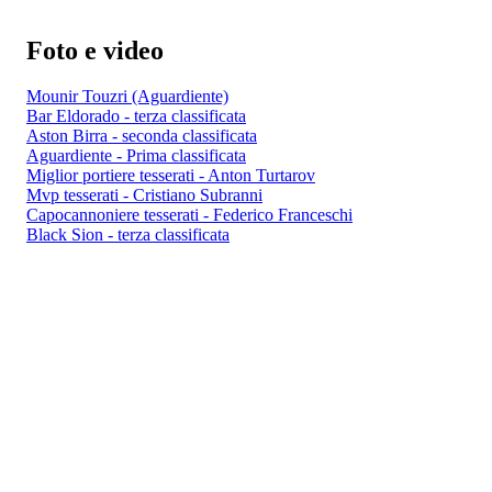
Foto e video
Mounir Touzri (Aguardiente)
Bar Eldorado - terza classificata
Aston Birra - seconda classificata
Aguardiente - Prima classificata
Miglior portiere tesserati - Anton Turtarov
Mvp tesserati - Cristiano Subranni
Capocannoniere tesserati - Federico Franceschi
Black Sion - terza classificata