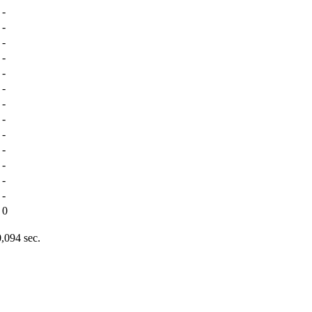
-
-
-
-
-
-
-
-
-
-
-
-
-
0
0,094 sec.