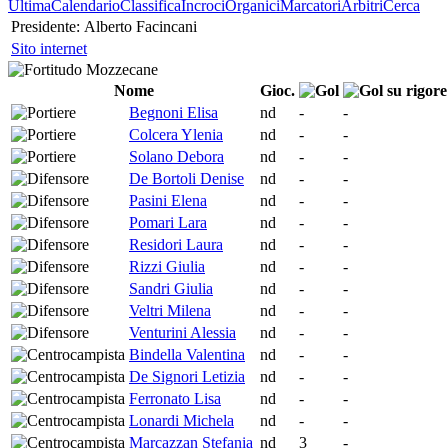
Ultima
Calendario
Classifica
Incroci
Organici
Marcatori
Arbitri
Cerca
Presidente:
Alberto Facincani
Sito internet
Nome
Gioc.
Begnoni Elisa
nd
-
-
Colcera Ylenia
nd
-
-
Solano Debora
nd
-
-
De Bortoli Denise
nd
-
-
Pasini Elena
nd
-
-
Pomari Lara
nd
-
-
Residori Laura
nd
-
-
Rizzi Giulia
nd
-
-
Sandri Giulia
nd
-
-
Veltri Milena
nd
-
-
Venturini Alessia
nd
-
-
Bindella Valentina
nd
-
-
De Signori Letizia
nd
-
-
Ferronato Lisa
nd
-
-
Lonardi Michela
nd
-
-
Marcazzan Stefania
nd
3
-