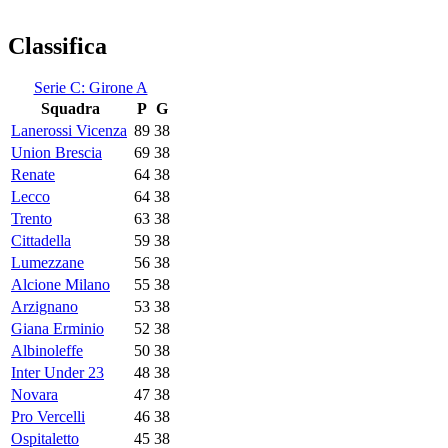
Classifica
Serie C: Girone A
Squadra
P
G
Lanerossi Vicenza
89
38
Union Brescia
69
38
Renate
64
38
Lecco
64
38
Trento
63
38
Cittadella
59
38
Lumezzane
56
38
Alcione Milano
55
38
Arzignano
53
38
Giana Erminio
52
38
Albinoleffe
50
38
Inter Under 23
48
38
Novara
47
38
Pro Vercelli
46
38
Ospitaletto
45
38