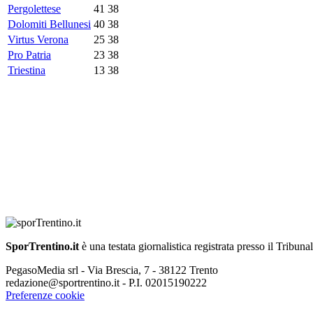
Pergolettese
41
38
Dolomiti Bellunesi
40
38
Virtus Verona
25
38
Pro Patria
23
38
Triestina
13
38
SporTrentino.it
è una testata giornalistica registrata presso il Tribuna
PegasoMedia srl - Via Brescia, 7 - 38122 Trento
redazione@sportrentino.it - P.I. 02015190222
Preferenze cookie