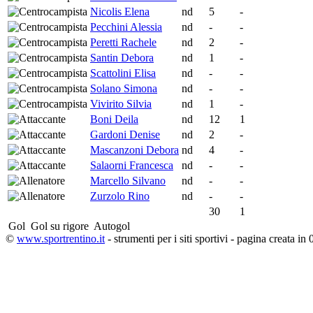
Nicolis Elena
nd
5
-
Pecchini Alessia
nd
-
-
Peretti Rachele
nd
2
-
Santin Debora
nd
1
-
Scattolini Elisa
nd
-
-
Solano Simona
nd
-
-
Vivirito Silvia
nd
1
-
Boni Deila
nd
12
1
Gardoni Denise
nd
2
-
Mascanzoni Debora
nd
4
-
Salaorni Francesca
nd
-
-
Marcello Silvano
nd
-
-
Zurzolo Rino
nd
-
-
30
1
Gol
Gol su rigore
Autogol
©
www.sportrentino.it
- strumenti per i siti sportivi - pagina creata in 