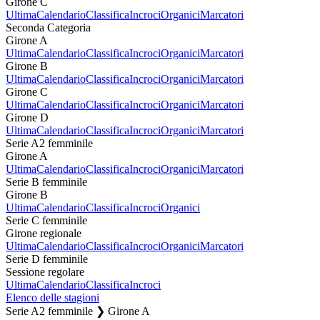
Girone C
Ultima
Calendario
Classifica
Incroci
Organici
Marcatori
Seconda Categoria
Girone A
Ultima
Calendario
Classifica
Incroci
Organici
Marcatori
Girone B
Ultima
Calendario
Classifica
Incroci
Organici
Marcatori
Girone C
Ultima
Calendario
Classifica
Incroci
Organici
Marcatori
Girone D
Ultima
Calendario
Classifica
Incroci
Organici
Marcatori
Serie A2 femminile
Girone A
Ultima
Calendario
Classifica
Incroci
Organici
Marcatori
Serie B femminile
Girone B
Ultima
Calendario
Classifica
Incroci
Organici
Serie C femminile
Girone regionale
Ultima
Calendario
Classifica
Incroci
Organici
Marcatori
Serie D femminile
Sessione regolare
Ultima
Calendario
Classifica
Incroci
Elenco delle stagioni
Serie A2 femminile ❯ Girone A