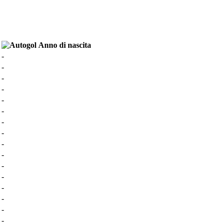
Anno di nascita
-
-
-
-
-
-
-
-
-
-
-
-
-
-
-
-