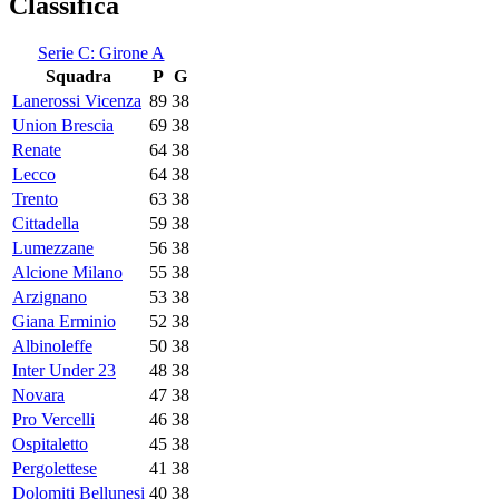
Classifica
Serie C: Girone A
Squadra
P
G
Lanerossi Vicenza
89
38
Union Brescia
69
38
Renate
64
38
Lecco
64
38
Trento
63
38
Cittadella
59
38
Lumezzane
56
38
Alcione Milano
55
38
Arzignano
53
38
Giana Erminio
52
38
Albinoleffe
50
38
Inter Under 23
48
38
Novara
47
38
Pro Vercelli
46
38
Ospitaletto
45
38
Pergolettese
41
38
Dolomiti Bellunesi
40
38