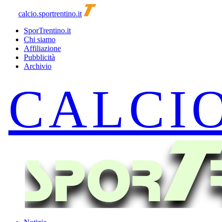
calcio.sportrentino.it
SporTrentino.it
Chi siamo
Affiliazione
Pubblicità
Archivio