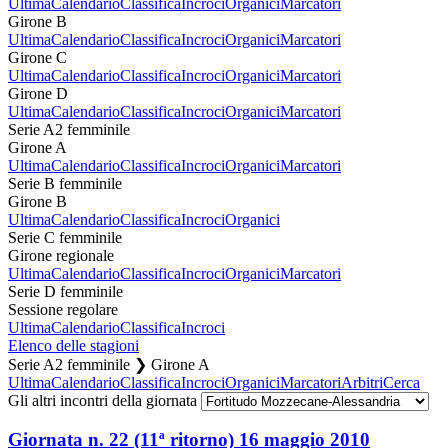
Ultima
Calendario
Classifica
Incroci
Organici
Marcatori
Girone B
Ultima
Calendario
Classifica
Incroci
Organici
Marcatori
Girone C
Ultima
Calendario
Classifica
Incroci
Organici
Marcatori
Girone D
Ultima
Calendario
Classifica
Incroci
Organici
Marcatori
Serie A2 femminile
Girone A
Ultima
Calendario
Classifica
Incroci
Organici
Marcatori
Serie B femminile
Girone B
Ultima
Calendario
Classifica
Incroci
Organici
Serie C femminile
Girone regionale
Ultima
Calendario
Classifica
Incroci
Organici
Marcatori
Serie D femminile
Sessione regolare
Ultima
Calendario
Classifica
Incroci
Elenco delle stagioni
Serie A2 femminile ❯ Girone A
Ultima
Calendario
Classifica
Incroci
Organici
Marcatori
Arbitri
Cerca
Gli altri incontri della giornata
Giornata n. 22 (11ª ritorno)
16 maggio 2010