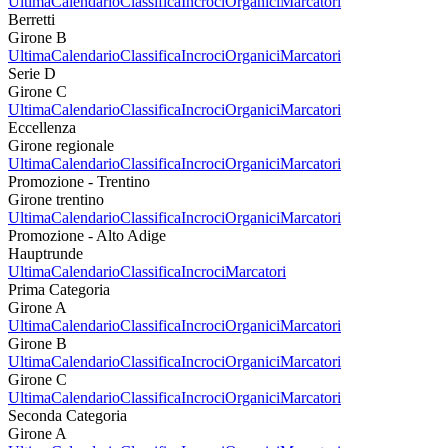
Ultima
Calendario
Classifica
Incroci
Organici
Marcatori
Berretti
Girone B
Ultima
Calendario
Classifica
Incroci
Organici
Marcatori
Serie D
Girone C
Ultima
Calendario
Classifica
Incroci
Organici
Marcatori
Eccellenza
Girone regionale
Ultima
Calendario
Classifica
Incroci
Organici
Marcatori
Promozione - Trentino
Girone trentino
Ultima
Calendario
Classifica
Incroci
Organici
Marcatori
Promozione - Alto Adige
Hauptrunde
Ultima
Calendario
Classifica
Incroci
Marcatori
Prima Categoria
Girone A
Ultima
Calendario
Classifica
Incroci
Organici
Marcatori
Girone B
Ultima
Calendario
Classifica
Incroci
Organici
Marcatori
Girone C
Ultima
Calendario
Classifica
Incroci
Organici
Marcatori
Seconda Categoria
Girone A