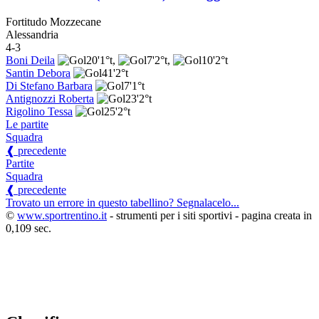
Fortitudo Mozzecane
Alessandria
4-3
Boni Deila
20'
1°t
,
7'
2°t
,
10'
2°t
Santin Debora
41'
2°t
Di Stefano Barbara
7'
1°t
Antignozzi Roberta
23'
2°t
Rigolino Tessa
25'
2°t
Le partite
Squadra
❰ precedente
Partite
Squadra
❰ precedente
Trovato un errore in questo tabellino? Segnalacelo...
©
www.sportrentino.it
- strumenti per i siti sportivi - pagina creata in
0,109 sec.