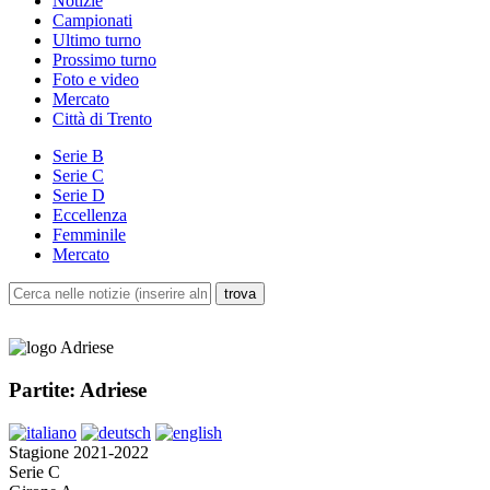
Notizie
Campionati
Ultimo turno
Prossimo turno
Foto e video
Mercato
Città di Trento
Serie B
Serie C
Serie D
Eccellenza
Femminile
Mercato
Partite: Adriese
Stagione 2021-2022
Serie C