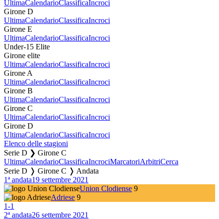
Ultima
Calendario
Classifica
Incroci
Girone D
Ultima
Calendario
Classifica
Incroci
Girone E
Ultima
Calendario
Classifica
Incroci
Under-15 Elite
Girone elite
Ultima
Calendario
Classifica
Incroci
Girone A
Ultima
Calendario
Classifica
Incroci
Girone B
Ultima
Calendario
Classifica
Incroci
Girone C
Ultima
Calendario
Classifica
Incroci
Girone D
Ultima
Calendario
Classifica
Incroci
Elenco delle stagioni
Serie D ❯ Girone C
Ultima
Calendario
Classifica
Incroci
Marcatori
Arbitri
Cerca
Serie D ❭ Girone C ❭ Andata
1ª andata
19 settembre 2021
Union Clodiense
9
Adriese
9
1
-
1
2ª andata
26 settembre 2021