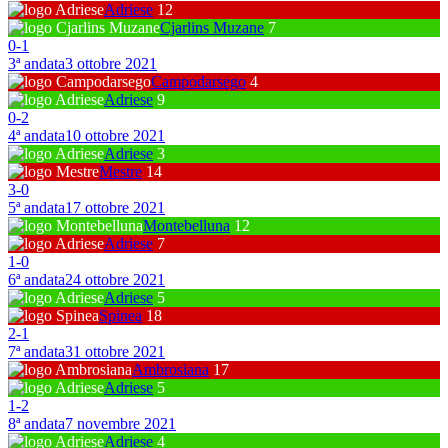
Adriese
12
Cjarlins Muzane
7
0
-
1
3ª andata
3 ottobre 2021
Campodarsego
4
Adriese
9
0
-
2
4ª andata
10 ottobre 2021
Adriese
3
Mestre
14
3
-
0
5ª andata
17 ottobre 2021
Montebelluna
12
Adriese
7
1
-
0
6ª andata
24 ottobre 2021
Adriese
5
Spinea
18
2
-
1
7ª andata
31 ottobre 2021
Ambrosiana
17
Adriese
5
1
-
2
8ª andata
7 novembre 2021
Adriese
4