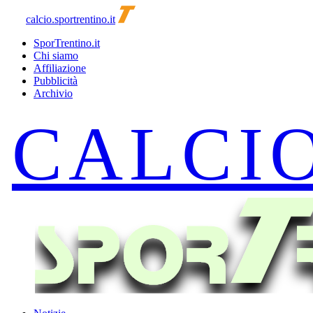
calcio.sportrentino.it
SporTrentino.it
Chi siamo
Affiliazione
Pubblicità
Archivio