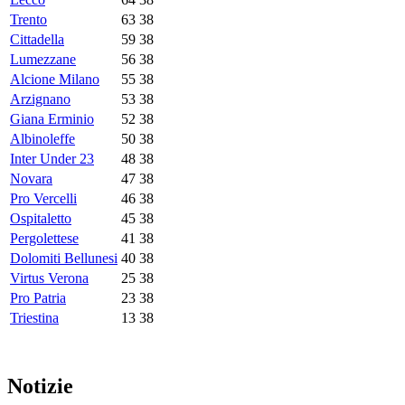
Trento
63
38
Cittadella
59
38
Lumezzane
56
38
Alcione Milano
55
38
Arzignano
53
38
Giana Erminio
52
38
Albinoleffe
50
38
Inter Under 23
48
38
Novara
47
38
Pro Vercelli
46
38
Ospitaletto
45
38
Pergolettese
41
38
Dolomiti Bellunesi
40
38
Virtus Verona
25
38
Pro Patria
23
38
Triestina
13
38
Notizie