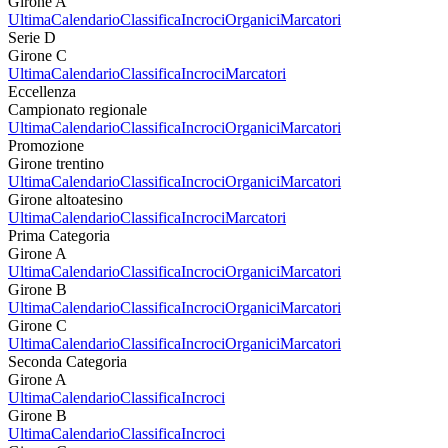
Girone A
Ultima
Calendario
Classifica
Incroci
Organici
Marcatori
Serie D
Girone C
Ultima
Calendario
Classifica
Incroci
Marcatori
Eccellenza
Campionato regionale
Ultima
Calendario
Classifica
Incroci
Organici
Marcatori
Promozione
Girone trentino
Ultima
Calendario
Classifica
Incroci
Organici
Marcatori
Girone altoatesino
Ultima
Calendario
Classifica
Incroci
Marcatori
Prima Categoria
Girone A
Ultima
Calendario
Classifica
Incroci
Organici
Marcatori
Girone B
Ultima
Calendario
Classifica
Incroci
Organici
Marcatori
Girone C
Ultima
Calendario
Classifica
Incroci
Organici
Marcatori
Seconda Categoria
Girone A
Ultima
Calendario
Classifica
Incroci
Girone B
Ultima
Calendario
Classifica
Incroci