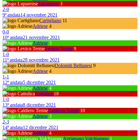
Luparense
3
2
-
0
9ª andata
14 novembre 2021
Cartigliano
11
Adriese
4
0
-
0
10ª andata
21 novembre 2021
Adriese
3
Levico Terme
9
1
-
0
11ª andata
28 novembre 2021
Dolomiti Bellunesi
9
Adriese
4
1
-
1
12ª andata
5 dicembre 2021
Adriese
4
Cattolica
18
1
-
0
13ª andata
8 dicembre 2021
Caldiero Terme
10
Adriese
3
2
-
3
14ª andata
12 dicembre 2021
Adriese
4
Arzignano Valchiampo
1