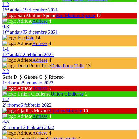
1
-
2
15ª andata
19 dicembre 2021
San Martino Speme
17
Adriese
4
0
-
3
16ª andata
22 dicembre 2021
Este
14
Adriese
4
1
-
1
17ª andata
2 febbraio 2022
Adriese
4
Delta Porto Tolle
13
2
-
2
Serie D ❭ Girone C ❭ Ritorno
1ª ritorno
29 gennaio 2022
Adriese
5
Union Clodiense
2
1
-
2
2ª ritorno
6 febbraio 2022
Cjarlins Muzane
10
Adriese
4
4
-
5
3ª ritorno
13 febbraio 2022
Adriese
4
Campodarsego
7