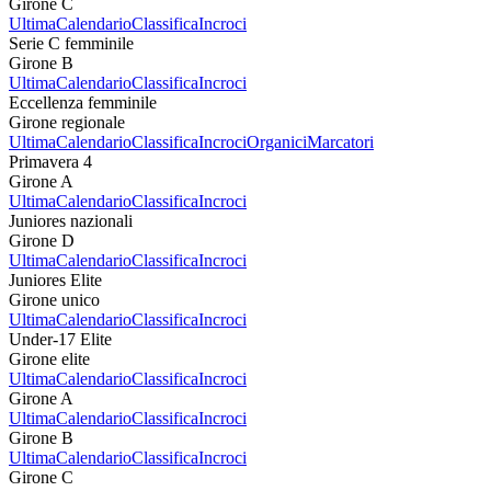
Girone C
Ultima
Calendario
Classifica
Incroci
Serie C femminile
Girone B
Ultima
Calendario
Classifica
Incroci
Eccellenza femminile
Girone regionale
Ultima
Calendario
Classifica
Incroci
Organici
Marcatori
Primavera 4
Girone A
Ultima
Calendario
Classifica
Incroci
Juniores nazionali
Girone D
Ultima
Calendario
Classifica
Incroci
Juniores Elite
Girone unico
Ultima
Calendario
Classifica
Incroci
Under-17 Elite
Girone elite
Ultima
Calendario
Classifica
Incroci
Girone A
Ultima
Calendario
Classifica
Incroci
Girone B
Ultima
Calendario
Classifica
Incroci
Girone C