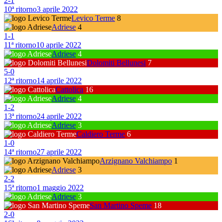
2
-
1
10ª ritorno
3 aprile 2022
Levico Terme
8
Adriese
4
1
-
1
11ª ritorno
10 aprile 2022
Adriese
4
Dolomiti Bellunesi
7
5
-
0
12ª ritorno
14 aprile 2022
Cattolica
16
Adriese
4
1
-
2
13ª ritorno
24 aprile 2022
Adriese
3
Caldiero Terme
6
1
-
0
14ª ritorno
27 aprile 2022
Arzignano Valchiampo
1
Adriese
3
2
-
2
15ª ritorno
1 maggio 2022
Adriese
3
San Martino Speme
18
2
-
0