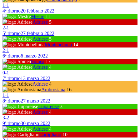
1
-
1
4ª ritorno
20 febbraio 2022
Mestre
11
Adriese
5
2
-
1
5ª ritorno
27 febbraio 2022
Adriese
5
Montebelluna
14
2
-
1
6ª ritorno
6 marzo 2022
Spinea
17
Adriese
4
0
-
1
7ª ritorno
13 marzo 2022
Adriese
4
Ambrosiana
16
1
-
1
8ª ritorno
27 marzo 2022
Luparense
3
Adriese
4
3
-
2
9ª ritorno
30 marzo 2022
Adriese
4
Cartigliano
10