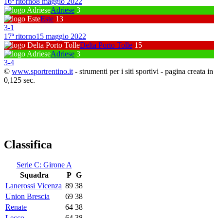
16ª ritorno
8 maggio 2022
Adriese
3
Este
13
3
-
1
17ª ritorno
15 maggio 2022
Delta Porto Tolle
15
Adriese
3
3
-
4
©
www.sportrentino.it
- strumenti per i siti sportivi - pagina creata in
0,125 sec.
Classifica
Serie C: Girone A
Squadra
P
G
Lanerossi Vicenza
89
38
Union Brescia
69
38
Renate
64
38
Lecco
64
38