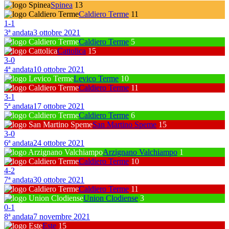
Spinea
13
Caldiero Terme
11
1
-
1
3ª andata
3 ottobre 2021
Caldiero Terme
5
Cattolica
15
3
-
0
4ª andata
10 ottobre 2021
Levico Terme
10
Caldiero Terme
11
3
-
1
5ª andata
17 ottobre 2021
Caldiero Terme
6
San Martino Speme
15
3
-
0
6ª andata
24 ottobre 2021
Arzignano Valchiampo
1
Caldiero Terme
10
4
-
2
7ª andata
30 ottobre 2021
Caldiero Terme
11
Union Clodiense
3
0
-
1
8ª andata
7 novembre 2021
Este
15