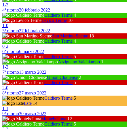
1
-
2
4ª ritorno
20 febbraio 2022
Caldiero Terme
4
Levico Terme
10
1
-
0
5ª ritorno
27 febbraio 2022
San Martino Speme
18
Caldiero Terme
4
0
-
2
6ª ritorno
6 marzo 2022
Caldiero Terme
5
Arzignano Valchiampo
1
1
-
2
7ª ritorno
13 marzo 2022
Union Clodiense
2
Caldiero Terme
5
2
-
0
8ª ritorno
27 marzo 2022
Caldiero Terme
5
Este
14
1
-
1
9ª ritorno
30 marzo 2022
Montebelluna
12
Caldiero Terme
5