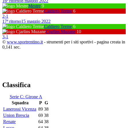
16ª ritorno
8 maggio 2022
Mestre
9
Caldiero Terme
6
2
-
1
17ª ritorno
15 maggio 2022
Caldiero Terme
6
Cjarlins Muzane
10
3
-
1
©
www.sportrentino.it
- strumenti per i siti sportivi - pagina creata in
0,141 sec.
Classifica
Serie C: Girone A
Squadra
P
G
Lanerossi Vicenza
89
38
Union Brescia
69
38
Renate
64
38
Lecco
64
38