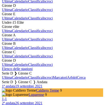
Ultima
Calendario
Classifica
Incroci
Girone D
Ultima
Calendario
Classifica
Incroci
Girone E
Ultima
Calendario
Classifica
Incroci
Under-15 Elite
Girone elite
Ultima
Calendario
Classifica
Incroci
Girone A
Ultima
Calendario
Classifica
Incroci
Girone B
Ultima
Calendario
Classifica
Incroci
Girone C
Ultima
Calendario
Classifica
Incroci
Girone D
Ultima
Calendario
Classifica
Incroci
Elenco delle stagioni
Serie D ❯ Girone C
Ultima
Calendario
Classifica
Incroci
Marcatori
Arbitri
Cerca
Serie D ❭ Girone C ❭ Andata
1ª andata
19 settembre 2021
Caldiero Terme
9
Luparense
9
1
-
1
2ª andata
26 settembre 2021