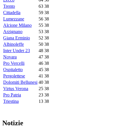
Trento
63
38
Cittadella
59
38
Lumezzane
56
38
Alcione Milano
55
38
Arzignano
53
38
Giana Erminio
52
38
Albinoleffe
50
38
Inter Under 23
48
38
Novara
47
38
Pro Vercelli
46
38
Ospitaletto
45
38
Pergolettese
41
38
Dolomiti Bellunesi
40
38
Virtus Verona
25
38
Pro Patria
23
38
Triestina
13
38
Notizie