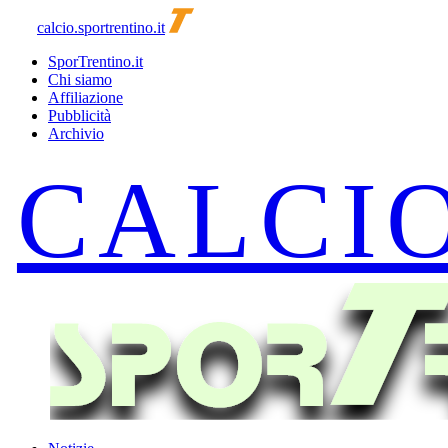
calcio.sportrentino.it
SporTrentino.it
Chi siamo
Affiliazione
Pubblicità
Archivio