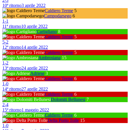
2
-
3
10ª ritorno
3 aprile 2022
Caldiero Terme
5
Campodarsego
6
1
-
1
11ª ritorno
10 aprile 2022
Cartigliano
8
Caldiero Terme
5
5
-
2
12ª ritorno
14 aprile 2022
Caldiero Terme
5
Ambrosiana
15
1
-
2
13ª ritorno
24 aprile 2022
Adriese
3
Caldiero Terme
6
1
-
0
14ª ritorno
27 aprile 2022
Caldiero Terme
6
Dolomiti Bellunesi
7
2
-
4
15ª ritorno
1 maggio 2022
Caldiero Terme
6
Delta Porto Tolle
15
1
-
0