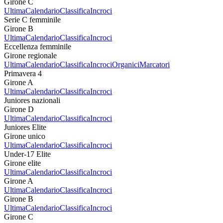
Girone C
Ultima
Calendario
Classifica
Incroci
Serie C femminile
Girone B
Ultima
Calendario
Classifica
Incroci
Eccellenza femminile
Girone regionale
Ultima
Calendario
Classifica
Incroci
Organici
Marcatori
Primavera 4
Girone A
Ultima
Calendario
Classifica
Incroci
Juniores nazionali
Girone D
Ultima
Calendario
Classifica
Incroci
Juniores Elite
Girone unico
Ultima
Calendario
Classifica
Incroci
Under-17 Elite
Girone elite
Ultima
Calendario
Classifica
Incroci
Girone A
Ultima
Calendario
Classifica
Incroci
Girone B
Ultima
Calendario
Classifica
Incroci
Girone C