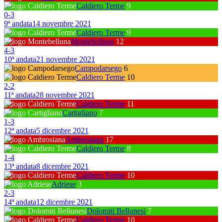
Caldiero Terme
9
0
-
3
9ª andata
14 novembre 2021
Caldiero Terme
9
Montebelluna
12
4
-
3
10ª andata
21 novembre 2021
Campodarsego
6
Caldiero Terme
10
2
-
2
11ª andata
28 novembre 2021
Caldiero Terme
11
Cartigliano
7
1
-
3
12ª andata
5 dicembre 2021
Ambrosiana
17
Caldiero Terme
8
1
-
4
13ª andata
8 dicembre 2021
Caldiero Terme
10
Adriese
3
2
-
3
14ª andata
12 dicembre 2021
Dolomiti Bellunesi
7
Caldiero Terme
10