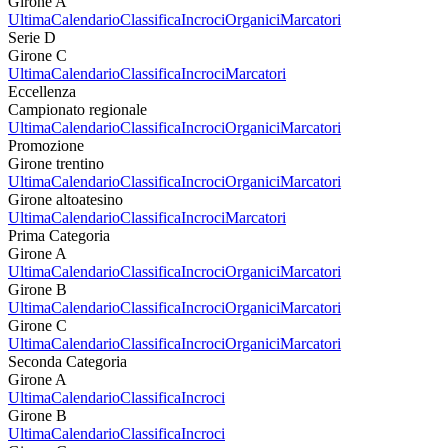
Girone A
Ultima
Calendario
Classifica
Incroci
Organici
Marcatori
Serie D
Girone C
Ultima
Calendario
Classifica
Incroci
Marcatori
Eccellenza
Campionato regionale
Ultima
Calendario
Classifica
Incroci
Organici
Marcatori
Promozione
Girone trentino
Ultima
Calendario
Classifica
Incroci
Organici
Marcatori
Girone altoatesino
Ultima
Calendario
Classifica
Incroci
Marcatori
Prima Categoria
Girone A
Ultima
Calendario
Classifica
Incroci
Organici
Marcatori
Girone B
Ultima
Calendario
Classifica
Incroci
Organici
Marcatori
Girone C
Ultima
Calendario
Classifica
Incroci
Organici
Marcatori
Seconda Categoria
Girone A
Ultima
Calendario
Classifica
Incroci
Girone B
Ultima
Calendario
Classifica
Incroci