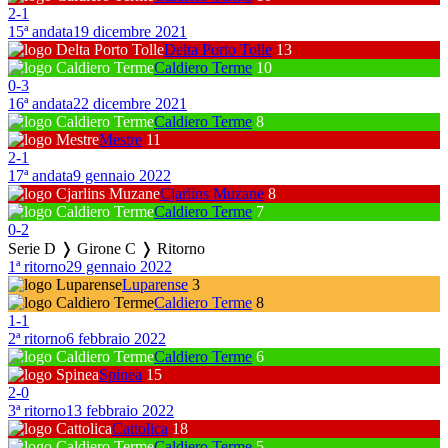
2
-
1
15ª andata
19 dicembre 2021
Delta Porto Tolle
13
Caldiero Terme
10
0
-
3
16ª andata
22 dicembre 2021
Caldiero Terme
8
Mestre
11
2
-
1
17ª andata
9 gennaio 2022
Cjarlins Muzane
8
Caldiero Terme
7
0
-
2
Serie D ❭ Girone C ❭ Ritorno
1ª ritorno
29 gennaio 2022
Luparense
3
Caldiero Terme
8
1
-
1
2ª ritorno
6 febbraio 2022
Caldiero Terme
6
Spinea
15
2
-
0
3ª ritorno
13 febbraio 2022
Cattolica
18
Caldiero Terme
5