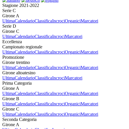
Stagione 2021-2022
Serie C
Girone A
Ultima
Calendario
Classifica
Incroci
Organici
Marcatori
Serie D
Girone C
Ultima
Calendario
Classifica
Incroci
Marcatori
Eccellenza
Campionato regionale
Ultima
Calendario
Classifica
Incroci
Organici
Marcatori
Promozione
Girone trentino
Ultima
Calendario
Classifica
Incroci
Organici
Marcatori
Girone altoatesino
Ultima
Calendario
Classifica
Incroci
Marcatori
Prima Categoria
Girone A
Ultima
Calendario
Classifica
Incroci
Organici
Marcatori
Girone B
Ultima
Calendario
Classifica
Incroci
Organici
Marcatori
Girone C
Ultima
Calendario
Classifica
Incroci
Organici
Marcatori
Seconda Categoria
Girone A