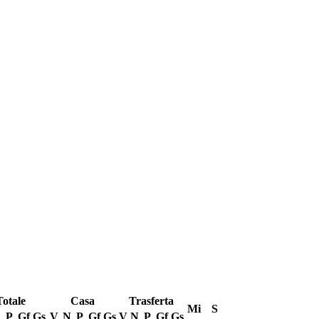
Totale
Casa
Trasferta
Mi
S
P
Gf
Gs
V
N
P
Gf
Gs
V
N
P
Gf
Gs