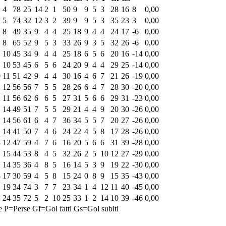
4
78
25
14
2
1
50
9
9
5
3
28
16
8
0,00
5
74
32
12
3
2
39
9
9
5
3
35
23
3
0,00
8
49
35
9
4
4
25
18
9
4
4
24
17
-6
0,00
8
65
52
9
5
3
33
26
9
3
5
32
26
-6
0,00
10
45
34
9
4
4
25
18
6
5
6
20
16
-14
0,00
10
53
45
6
5
6
24
20
9
4
4
29
25
-14
0,00
0
11
51
42
9
4
4
30
16
4
6
7
21
26
-19
0,00
12
56
56
7
5
5
28
26
6
4
7
28
30
-20
0,00
2
11
56
62
6
6
5
27
31
5
6
6
29
31
-23
0,00
14
49
51
7
5
5
29
21
4
4
9
20
30
-26
0,00
14
56
61
6
4
7
36
34
5
5
7
20
27
-26
0,00
14
41
50
7
4
6
24
22
4
5
8
17
28
-26
0,00
3
12
47
59
4
7
6
16
20
5
6
6
31
39
-28
0,00
15
44
53
8
4
5
32
26
2
5
10
12
27
-29
0,00
14
35
36
4
8
5
16
14
5
3
9
19
22
-30
0,00
3
17
30
59
4
5
8
15
24
0
8
9
15
35
-43
0,00
19
34
74
3
7
7
23
34
1
4
12
11
40
-45
0,00
24
35
72
5
2
10
25
33
1
2
14
10
39
-46
0,00
e
P=Perse
Gf=Gol fatti
Gs=Gol subiti