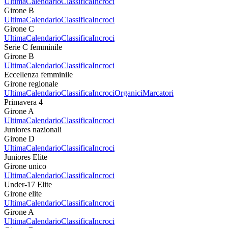
Ultima
Calendario
Classifica
Incroci
Girone B
Ultima
Calendario
Classifica
Incroci
Girone C
Ultima
Calendario
Classifica
Incroci
Serie C femminile
Girone B
Ultima
Calendario
Classifica
Incroci
Eccellenza femminile
Girone regionale
Ultima
Calendario
Classifica
Incroci
Organici
Marcatori
Primavera 4
Girone A
Ultima
Calendario
Classifica
Incroci
Juniores nazionali
Girone D
Ultima
Calendario
Classifica
Incroci
Juniores Elite
Girone unico
Ultima
Calendario
Classifica
Incroci
Under-17 Elite
Girone elite
Ultima
Calendario
Classifica
Incroci
Girone A
Ultima
Calendario
Classifica
Incroci