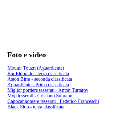
Foto e video
Mounir Touzri (Aguardiente)
Bar Eldorado - terza classificata
Aston Birra - seconda classificata
Aguardiente - Prima classificata
Miglior portiere tesserati - Anton Turtarov
Mvp tesserati - Cristiano Subranni
Capocannoniere tesserati - Federico Franceschi
Black Sion - terza classificata