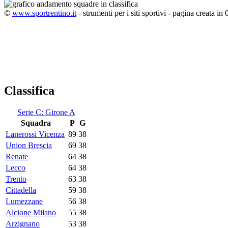
©
www.sportrentino.it
- strumenti per i siti sportivi - pagina creata in 
Classifica
Serie C: Girone A
Squadra
P
G
Lanerossi Vicenza
89
38
Union Brescia
69
38
Renate
64
38
Lecco
64
38
Trento
63
38
Cittadella
59
38
Lumezzane
56
38
Alcione Milano
55
38
Arzignano
53
38