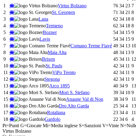
1
Virtus Bolzano
76
34
23
7
2
St. Georgen
71
34
21
8
3
Lana
62
34
18
8
4
Termeno
62
34
18
8
5
Bozner
54
34
15
9
6
Lavis
54
34
15
9
7
Comano Terme Fiavé
49
34
13
1
8
Maia Alta
48
34
13
9
9
Brixen
45
34
11
1
10
St. Pauls
42
34
11
9
11
ViPo Trento
42
34
11
9
12
Stegona
42
34
11
9
13
Arco 1895
40
34
9
1
14
Mori S. Stefano
39
34
10
9
15
Anaune Val di Non
38
34
9
11
16
Dro Alto Garda
25
34
4
1
17
Rotaliana
23
34
4
11
18
Gardolo
22
34
6
4
Pt=Punti
G=Giocate
Mi=Media inglese
S=Sanzioni
V=Vinte
N=Null
Virtus Bolzano