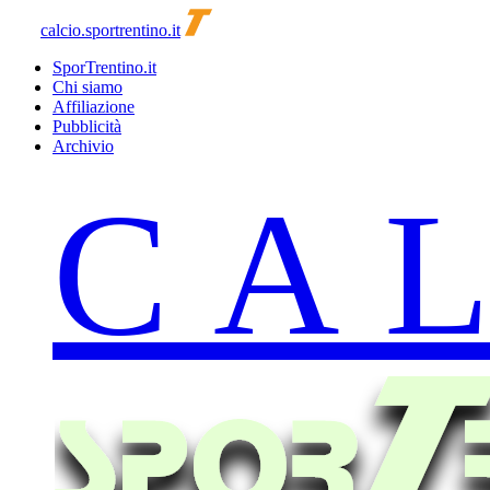
calcio.sportrentino.it
SporTrentino.it
Chi siamo
Affiliazione
Pubblicità
Archivio