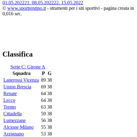
01.05.2022
21.
08.05.2022
22.
15.05.2022
©
www.sportrentino.it
- strumenti per i siti sportivi - pagina creata in
0,016 sec.
Classifica
Serie C: Girone A
Squadra
P
G
Lanerossi Vicenza
89
38
Union Brescia
69
38
Renate
64
38
Lecco
64
38
Trento
63
38
Cittadella
59
38
Lumezzane
56
38
Alcione Milano
55
38
Arzignano
53
38