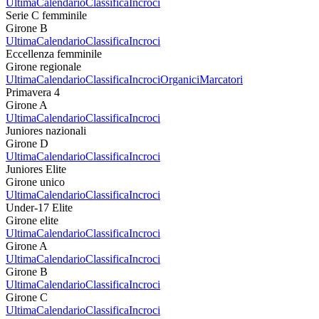
Ultima
Calendario
Classifica
Incroci
Serie C femminile
Girone B
Ultima
Calendario
Classifica
Incroci
Eccellenza femminile
Girone regionale
Ultima
Calendario
Classifica
Incroci
Organici
Marcatori
Primavera 4
Girone A
Ultima
Calendario
Classifica
Incroci
Juniores nazionali
Girone D
Ultima
Calendario
Classifica
Incroci
Juniores Elite
Girone unico
Ultima
Calendario
Classifica
Incroci
Under-17 Elite
Girone elite
Ultima
Calendario
Classifica
Incroci
Girone A
Ultima
Calendario
Classifica
Incroci
Girone B
Ultima
Calendario
Classifica
Incroci
Girone C
Ultima
Calendario
Classifica
Incroci