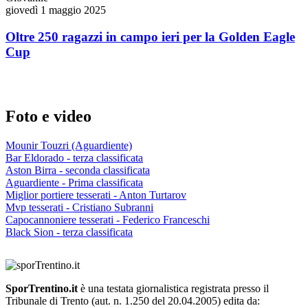
giovedì 1 maggio 2025
Oltre 250 ragazzi in campo ieri per la Golden Eagle
Cup
Foto e video
Mounir Touzri (Aguardiente)
Bar Eldorado - terza classificata
Aston Birra - seconda classificata
Aguardiente - Prima classificata
Miglior portiere tesserati - Anton Turtarov
Mvp tesserati - Cristiano Subranni
Capocannoniere tesserati - Federico Franceschi
Black Sion - terza classificata
SporTrentino.it
è una testata giornalistica registrata presso il
Tribunale di Trento (aut. n. 1.250 del 20.04.2005) edita da: