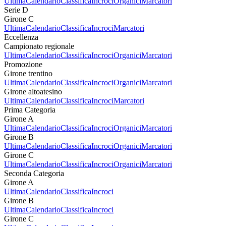
Ultima
Calendario
Classifica
Incroci
Organici
Marcatori
Serie D
Girone C
Ultima
Calendario
Classifica
Incroci
Marcatori
Eccellenza
Campionato regionale
Ultima
Calendario
Classifica
Incroci
Organici
Marcatori
Promozione
Girone trentino
Ultima
Calendario
Classifica
Incroci
Organici
Marcatori
Girone altoatesino
Ultima
Calendario
Classifica
Incroci
Marcatori
Prima Categoria
Girone A
Ultima
Calendario
Classifica
Incroci
Organici
Marcatori
Girone B
Ultima
Calendario
Classifica
Incroci
Organici
Marcatori
Girone C
Ultima
Calendario
Classifica
Incroci
Organici
Marcatori
Seconda Categoria
Girone A
Ultima
Calendario
Classifica
Incroci
Girone B
Ultima
Calendario
Classifica
Incroci
Girone C