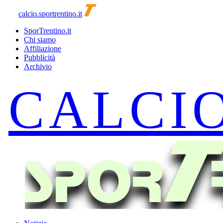
calcio.sportrentino.it
SporTrentino.it
Chi siamo
Affiliazione
Pubblicità
Archivio