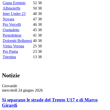
Giana Erminio
52
38
Albinoleffe
50
38
Inter Under 23
48
38
Novara
47
38
Pro Vercelli
46
38
Ospitaletto
45
38
Pergolettese
41
38
Dolomiti Bellunesi
40
38
Virtus Verona
25
38
Pro Patria
23
38
Triestina
13
38
Notizie
Giovanile
mercoledì 24 giugno 2026
Si separano le strade del Trento U17 e di Marco
Girardi