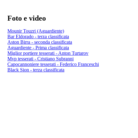
Foto e video
Mounir Touzri (Aguardiente)
Bar Eldorado - terza classificata
Aston Birra - seconda classificata
Aguardiente - Prima classificata
Miglior portiere tesserati - Anton Turtarov
Mvp tesserati - Cristiano Subranni
Capocannoniere tesserati - Federico Franceschi
Black Sion - terza classificata