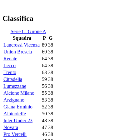
Classifica
Serie C: Girone A
Squadra
P
G
Lanerossi Vicenza
89
38
Union Brescia
69
38
Renate
64
38
Lecco
64
38
Trento
63
38
Cittadella
59
38
Lumezzane
56
38
Alcione Milano
55
38
Arzignano
53
38
Giana Erminio
52
38
Albinoleffe
50
38
Inter Under 23
48
38
Novara
47
38
Pro Vercelli
46
38