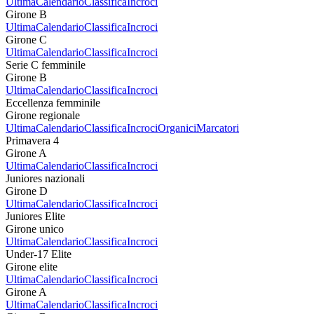
Ultima
Calendario
Classifica
Incroci
Girone B
Ultima
Calendario
Classifica
Incroci
Girone C
Ultima
Calendario
Classifica
Incroci
Serie C femminile
Girone B
Ultima
Calendario
Classifica
Incroci
Eccellenza femminile
Girone regionale
Ultima
Calendario
Classifica
Incroci
Organici
Marcatori
Primavera 4
Girone A
Ultima
Calendario
Classifica
Incroci
Juniores nazionali
Girone D
Ultima
Calendario
Classifica
Incroci
Juniores Elite
Girone unico
Ultima
Calendario
Classifica
Incroci
Under-17 Elite
Girone elite
Ultima
Calendario
Classifica
Incroci
Girone A
Ultima
Calendario
Classifica
Incroci