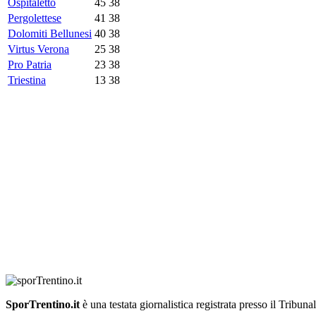
Ospitaletto
45
38
Pergolettese
41
38
Dolomiti Bellunesi
40
38
Virtus Verona
25
38
Pro Patria
23
38
Triestina
13
38
SporTrentino.it
è una testata giornalistica registrata presso il Tribuna