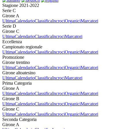
Stagione 2021-2022
Serie C
Girone A
Ultima
Calendario
Classifica
Incroci
Organici
Marcatori
Serie D
Girone C
Ultima
Calendario
Classifica
Incroci
Marcatori
Eccellenza
Campionato regionale
Ultima
Calendario
Classifica
Incroci
Organici
Marcatori
Promozione
Girone trentino
Ultima
Calendario
Classifica
Incroci
Organici
Marcatori
Girone altoatesino
Ultima
Calendario
Classifica
Incroci
Marcatori
Prima Categoria
Girone A
Ultima
Calendario
Classifica
Incroci
Organici
Marcatori
Girone B
Ultima
Calendario
Classifica
Incroci
Organici
Marcatori
Girone C
Ultima
Calendario
Classifica
Incroci
Organici
Marcatori
Seconda Categoria
Girone A