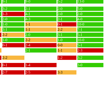
9-1
9-0
5-2
13-0
3-2
2-1
2-0
5-0
1-3
4-1
2-0
2-0
2-0
4-3
2-1
4-0
1-0
1-1
0-1
10-0
3-1
1-1
2-2
7-1
2-2
2-0
3-1
5-1
1-0
2-2
1-0
10-0
0-1
2-4
0-0
5-1
2-1
1-1
2-3
2-2
1-2
3-2
0-1
1-4
3-0
2-7
2-5
3-3