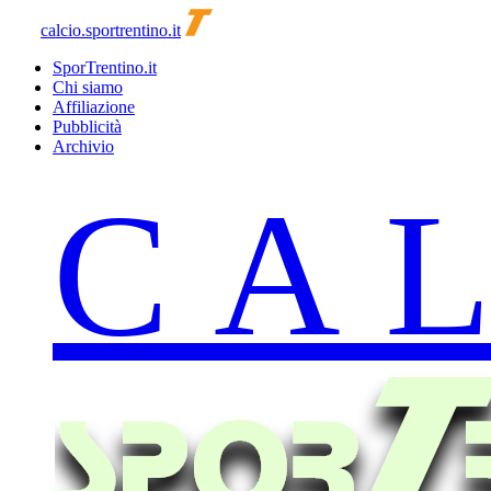
calcio.sportrentino.it
SporTrentino.it
Chi siamo
Affiliazione
Pubblicità
Archivio