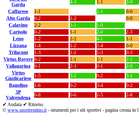
4-3
1-1
3-0
Garda
Caffarese
1-1
2-1
0-0
Alto Garda
0-2
1-2
0-0
Calavino
2-2
3-1
1-0
Carisolo
0-2
1-1
2-0
2-3
Leno
1-2
2-2
4-1
1-1
Lizzana
1-4
1-2
2-4
0-0
Trilacum
1-3
1-2
1-3
0-3
Virtus Rovere
0-2
1-1
1-1
2-1
Vallagarina
0-1
2-3
0-1
2-0
Virtus
1-5
3-2
0-2
3-1
Giudicariese
Bagolino
1-6
0-2
3-4
0-2
3P
0-8
0-6
1-5
2-8
Valrendena
✔ Andata
✔ Ritorno
©
www.sportrentino.it
- strumenti per i siti sportivi - pagina creata in 