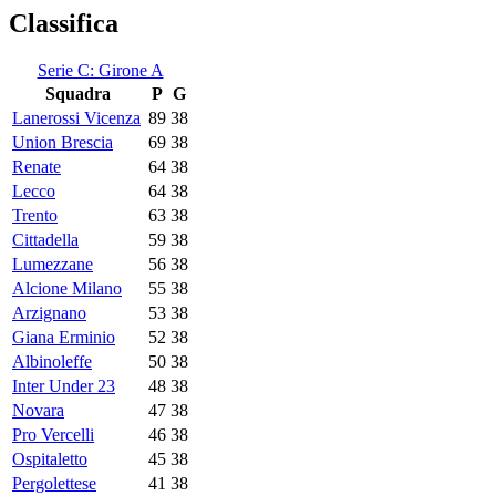
Classifica
Serie C: Girone A
Squadra
P
G
Lanerossi Vicenza
89
38
Union Brescia
69
38
Renate
64
38
Lecco
64
38
Trento
63
38
Cittadella
59
38
Lumezzane
56
38
Alcione Milano
55
38
Arzignano
53
38
Giana Erminio
52
38
Albinoleffe
50
38
Inter Under 23
48
38
Novara
47
38
Pro Vercelli
46
38
Ospitaletto
45
38
Pergolettese
41
38