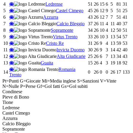
4
Ledrense
51
26
15
6
5
81
31
5
Castel Cimego
45
26
12
9
5
51
25
6
Azzurra
43
26
12
7
7
51
41
7
Calcio Bleggio
37
26
11
4
11
40
37
8
Sopramonte
34
26
10
4
12
50
51
9
Virtus Trento
33
26
10
3
13
54
57
10
Cristo Re
31
26
9
4
13
59
53
11
Invicta Duomo
30
26
9
3
14
42
40
12
Alta Giudicarie
25
26
6
7
13
34
43
13
Guaita
15
26
4
3
19
18
92
Romania
14
0
26
0
0
26
17
133
Trento
Pt=Punti
G=Giocate
Mi=Media inglese
S=Sanzioni
V=Vinte
N=Nulle
P=Perse
Gf=Gol fatti
Gs=Gol subiti
Condinese
Pieve di Bono
Tione
Ledrense
Castel Cimego
Azzurra
Calcio Bleggio
Sopramonte