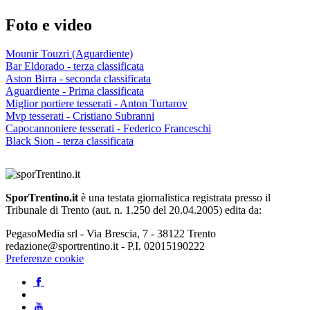
Foto e video
Mounir Touzri (Aguardiente)
Bar Eldorado - terza classificata
Aston Birra - seconda classificata
Aguardiente - Prima classificata
Miglior portiere tesserati - Anton Turtarov
Mvp tesserati - Cristiano Subranni
Capocannoniere tesserati - Federico Franceschi
Black Sion - terza classificata
SporTrentino.it
è una testata giornalistica registrata presso il
Tribunale di Trento (aut. n. 1.250 del 20.04.2005) edita da:
PegasoMedia srl - Via Brescia, 7 - 38122 Trento
redazione@sportrentino.it - P.I. 02015190222
Preferenze cookie