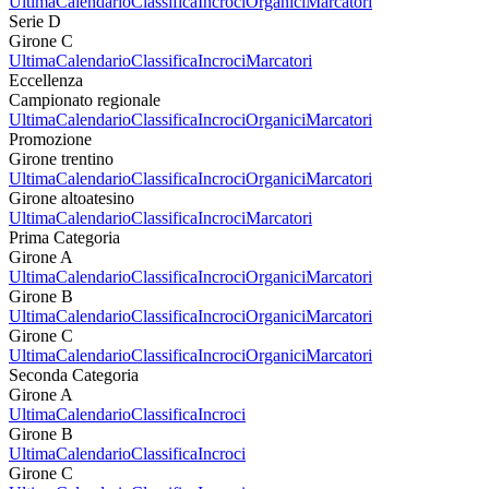
Ultima
Calendario
Classifica
Incroci
Organici
Marcatori
Serie D
Girone C
Ultima
Calendario
Classifica
Incroci
Marcatori
Eccellenza
Campionato regionale
Ultima
Calendario
Classifica
Incroci
Organici
Marcatori
Promozione
Girone trentino
Ultima
Calendario
Classifica
Incroci
Organici
Marcatori
Girone altoatesino
Ultima
Calendario
Classifica
Incroci
Marcatori
Prima Categoria
Girone A
Ultima
Calendario
Classifica
Incroci
Organici
Marcatori
Girone B
Ultima
Calendario
Classifica
Incroci
Organici
Marcatori
Girone C
Ultima
Calendario
Classifica
Incroci
Organici
Marcatori
Seconda Categoria
Girone A
Ultima
Calendario
Classifica
Incroci
Girone B
Ultima
Calendario
Classifica
Incroci
Girone C