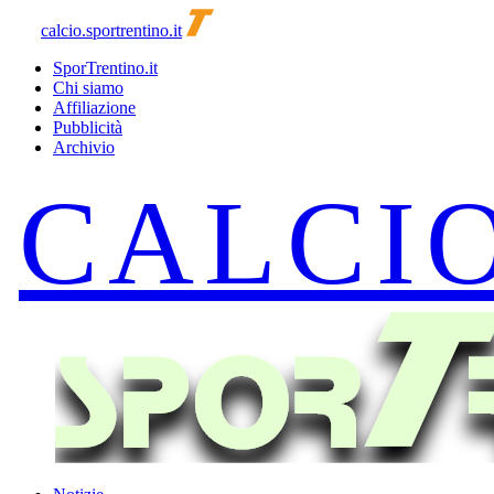
calcio.sportrentino.it
SporTrentino.it
Chi siamo
Affiliazione
Pubblicità
Archivio