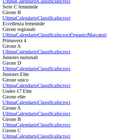
Ultima
Calendario
Classifica
Incroci
Serie C femminile
Girone B
Ultima
Calendario
Classifica
Incroci
Eccellenza femminile
Girone regionale
Ultima
Calendario
Classifica
Incroci
Organici
Marcatori
Primavera 4
Girone A
Ultima
Calendario
Classifica
Incroci
Juniores nazionali
Girone D
Ultima
Calendario
Classifica
Incroci
Juniores Elite
Girone unico
Ultima
Calendario
Classifica
Incroci
Under-17 Elite
Girone elite
Ultima
Calendario
Classifica
Incroci
Girone A
Ultima
Calendario
Classifica
Incroci
Girone B
Ultima
Calendario
Classifica
Incroci
Girone C
Ultima
Calendario
Classifica
Incroci