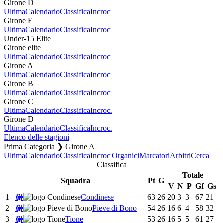
Girone D
Ultima
Calendario
Classifica
Incroci
Girone E
Ultima
Calendario
Classifica
Incroci
Under-15 Elite
Girone elite
Ultima
Calendario
Classifica
Incroci
Girone A
Ultima
Calendario
Classifica
Incroci
Girone B
Ultima
Calendario
Classifica
Incroci
Girone C
Ultima
Calendario
Classifica
Incroci
Girone D
Ultima
Calendario
Classifica
Incroci
Elenco delle stagioni
Prima Categoria ❯ Girone A
Ultima
Calendario
Classifica
Incroci
Organici
Marcatori
Arbitri
Cerca
Classifica
Totale
Squadra
Pt
G
V
N
P
Gf
Gs
1
Condinese
63
26
20
3
3
67
21
2
Pieve di Bono
54
26
16
6
4
58
32
3
Tione
53
26
16
5
5
61
27