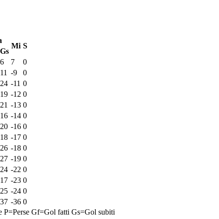
a
Mi
S
Gs
6
7
0
11
-9
0
24
-11
0
19
-12
0
21
-13
0
16
-14
0
20
-16
0
18
-17
0
26
-18
0
27
-19
0
24
-22
0
17
-23
0
25
-24
0
37
-36
0
e
P=Perse
Gf=Gol fatti
Gs=Gol subiti