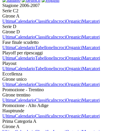
Stagione 2006-2007
Serie C2
Girone A
Ultima
Calendario
Classifica
Incroci
Organici
Marcatori
Serie D
Girone D
Ultima
Calendario
Classifica
Incroci
Organici
Marcatori
Fase finale scudetto
Ultima
Calendario
Tabellone
Incroci
Organici
Marcatori
Playoff per ripescaggi
Ultima
Calendario
Tabellone
Incroci
Organici
Marcatori
Playout
Ultima
Calendario
Tabellone
Incroci
Organici
Marcatori
Eccellenza
Girone unico
Ultima
Calendario
Classifica
Incroci
Organici
Marcatori
Promozione - Trentino
Girone trentino
Ultima
Calendario
Classifica
Incroci
Organici
Marcatori
Promozione - Alto Adige
Hauptrunde
Ultima
Calendario
Classifica
Incroci
Organici
Marcatori
Prima Categoria A
Girone A