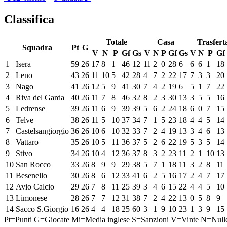
Classifica
Totale
Casa
Trasfert
Squadra
Pt
G
V
N
P
Gf
Gs
V
N
P
Gf
Gs
V
N
P
Gf
1
Isera
59
26
17
8
1
46
12
11
2
0
28
6
6
6
1
18
2
Leno
43
26
11
10
5
42
28
4
7
2
22
17
7
3
3
20
3
Nago
41
26
12
5
9
41
30
7
4
2
19
6
5
1
7
22
4
Riva del Garda
40
26
11
7
8
46
32
8
2
3
30
13
3
5
5
16
5
Ledrense
39
26
11
6
9
39
39
5
6
2
24
18
6
0
7
15
6
Telve
38
26
11
5
10
37
34
7
1
5
23
18
4
4
5
14
7
Castelsangiorgio
36
26
10
6
10
32
33
7
2
4
19
13
3
4
6
13
8
Vattaro
35
26
10
5
11
36
37
5
2
6
22
19
5
3
5
14
9
Stivo
34
26
10
4
12
36
37
8
3
2
23
11
2
1
10
13
10
San Rocco
33
26
8
9
9
29
38
5
7
1
18
11
3
2
8
11
11
Besenello
30
26
8
6
12
33
41
6
2
5
16
17
2
4
7
17
12
Avio Calcio
29
26
7
8
11
25
39
3
4
6
15
22
4
4
5
10
13
Limonese
28
26
7
7
12
31
38
7
2
4
22
13
0
5
8
9
14
Sacco S.Giorgio
16
26
4
4
18
25
60
3
1
9
10
23
1
3
9
15
Pt=Punti
G=Giocate
Mi=Media inglese
S=Sanzioni
V=Vinte
N=Null