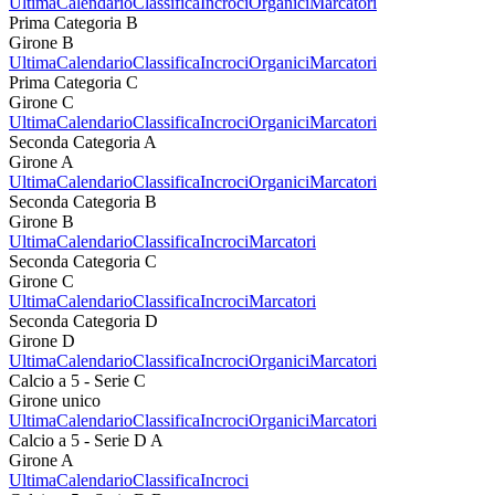
Ultima
Calendario
Classifica
Incroci
Organici
Marcatori
Prima Categoria B
Girone B
Ultima
Calendario
Classifica
Incroci
Organici
Marcatori
Prima Categoria C
Girone C
Ultima
Calendario
Classifica
Incroci
Organici
Marcatori
Seconda Categoria A
Girone A
Ultima
Calendario
Classifica
Incroci
Organici
Marcatori
Seconda Categoria B
Girone B
Ultima
Calendario
Classifica
Incroci
Marcatori
Seconda Categoria C
Girone C
Ultima
Calendario
Classifica
Incroci
Marcatori
Seconda Categoria D
Girone D
Ultima
Calendario
Classifica
Incroci
Organici
Marcatori
Calcio a 5 - Serie C
Girone unico
Ultima
Calendario
Classifica
Incroci
Organici
Marcatori
Calcio a 5 - Serie D A
Girone A
Ultima
Calendario
Classifica
Incroci