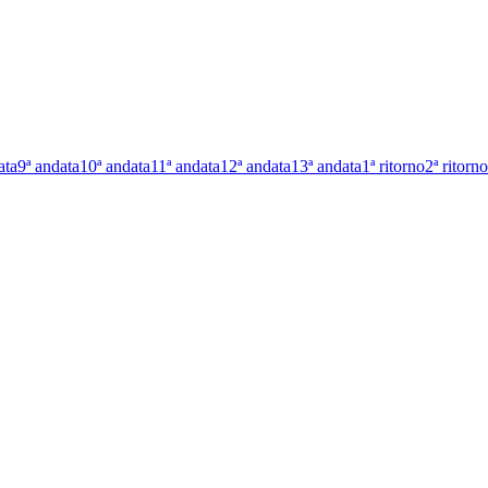
ata
9ª andata
10ª andata
11ª andata
12ª andata
13ª andata
1ª ritorno
2ª ritorno