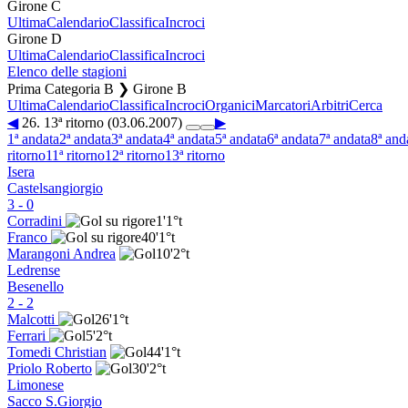
Girone C
Ultima
Calendario
Classifica
Incroci
Girone D
Ultima
Calendario
Classifica
Incroci
Elenco delle stagioni
Prima Categoria B ❯ Girone B
Ultima
Calendario
Classifica
Incroci
Organici
Marcatori
Arbitri
Cerca
◀
26. 13ª ritorno (03.06.2007)
▶
1ª andata
2ª andata
3ª andata
4ª andata
5ª andata
6ª andata
7ª andata
8ª and
ritorno
11ª ritorno
12ª ritorno
13ª ritorno
Isera
Castelsangiorgio
3
-
0
Corradini
1'
1°t
Franco
40'
1°t
Marangoni Andrea
10'
2°t
Ledrense
Besenello
2
-
2
Malcotti
26'
1°t
Ferrari
5'
2°t
Tomedi Christian
44'
1°t
Priolo Roberto
30'
2°t
Limonese
Sacco S.Giorgio