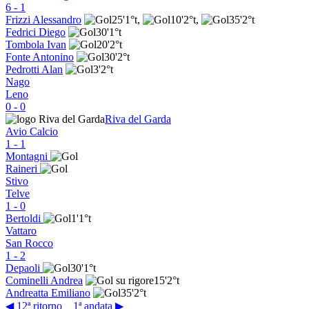
6
-
1
Frizzi Alessandro
25'
1°t
,
10'
2°t
,
35'
2°t
Fedrici Diego
30'
1°t
Tombola Ivan
20'
2°t
Fonte Antonino
30'
2°t
Pedrotti Alan
3'
2°t
Nago
Leno
0
-
0
Riva del Garda
Avio Calcio
1
-
1
Montagni
Raineri
Stivo
Telve
1
-
0
Bertoldi
1'
1°t
Vattaro
San Rocco
1
-
2
Depaoli
30'
1°t
Cominelli Andrea
15'
2°t
Andreatta Emiliano
35'
2°t
◀ 12ª ritorno
1ª andata ▶