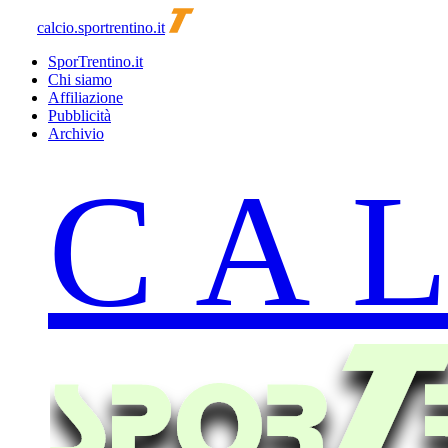
calcio.sportrentino.it
SporTrentino.it
Chi siamo
Affiliazione
Pubblicità
Archivio