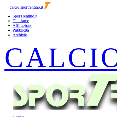
calcio.sportrentino.it
SporTrentino.it
Chi siamo
Affiliazione
Pubblicità
Archivio