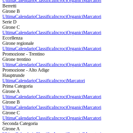
Ultima
Calendario
Classifica
Incroci
Organici
Marcatori
Berretti
Girone B
Ultima
Calendario
Classifica
Incroci
Organici
Marcatori
Serie D
Girone C
Ultima
Calendario
Classifica
Incroci
Organici
Marcatori
Eccellenza
Girone regionale
Ultima
Calendario
Classifica
Incroci
Organici
Marcatori
Promozione - Trentino
Girone trentino
Ultima
Calendario
Classifica
Incroci
Organici
Marcatori
Promozione - Alto Adige
Hauptrunde
Ultima
Calendario
Classifica
Incroci
Marcatori
Prima Categoria
Girone A
Ultima
Calendario
Classifica
Incroci
Organici
Marcatori
Girone B
Ultima
Calendario
Classifica
Incroci
Organici
Marcatori
Girone C
Ultima
Calendario
Classifica
Incroci
Organici
Marcatori
Seconda Categoria
Girone A