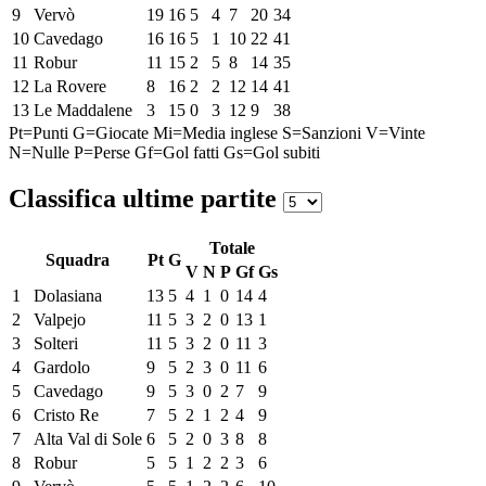
9
Vervò
19
16
5
4
7
20
34
10
Cavedago
16
16
5
1
10
22
41
11
Robur
11
15
2
5
8
14
35
12
La Rovere
8
16
2
2
12
14
41
13
Le Maddalene
3
15
0
3
12
9
38
Pt=Punti
G=Giocate
Mi=Media inglese
S=Sanzioni
V=Vinte
N=Nulle
P=Perse
Gf=Gol fatti
Gs=Gol subiti
Classifica ultime partite
Totale
Squadra
Pt
G
V
N
P
Gf
Gs
1
Dolasiana
13
5
4
1
0
14
4
2
Valpejo
11
5
3
2
0
13
1
3
Solteri
11
5
3
2
0
11
3
4
Gardolo
9
5
2
3
0
11
6
5
Cavedago
9
5
3
0
2
7
9
6
Cristo Re
7
5
2
1
2
4
9
7
Alta Val di Sole
6
5
2
0
3
8
8
8
Robur
5
5
1
2
2
3
6