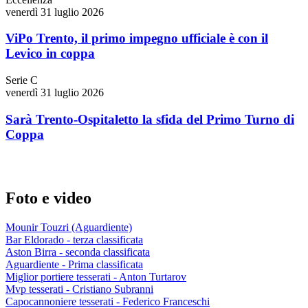
venerdì 31 luglio 2026
ViPo Trento, il primo impegno ufficiale è con il
Levico in coppa
Serie C
venerdì 31 luglio 2026
Sarà Trento-Ospitaletto la sfida del Primo Turno di
Coppa
Foto e video
Mounir Touzri (Aguardiente)
Bar Eldorado - terza classificata
Aston Birra - seconda classificata
Aguardiente - Prima classificata
Miglior portiere tesserati - Anton Turtarov
Mvp tesserati - Cristiano Subranni
Capocannoniere tesserati - Federico Franceschi