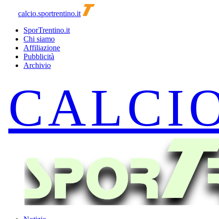
calcio.sportrentino.it
SporTrentino.it
Chi siamo
Affiliazione
Pubblicità
Archivio