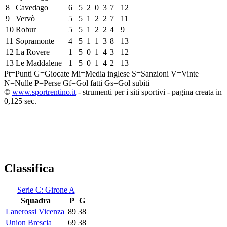
8
Cavedago
6
5
2
0
3
7
12
9
Vervò
5
5
1
2
2
7
11
10
Robur
5
5
1
2
2
4
9
11
Sopramonte
4
5
1
1
3
8
13
12
La Rovere
1
5
0
1
4
3
12
13
Le Maddalene
1
5
0
1
4
2
13
Pt=Punti
G=Giocate
Mi=Media inglese
S=Sanzioni
V=Vinte
N=Nulle
P=Perse
Gf=Gol fatti
Gs=Gol subiti
©
www.sportrentino.it
- strumenti per i siti sportivi - pagina creata in
0,125 sec.
Classifica
Serie C: Girone A
Squadra
P
G
Lanerossi Vicenza
89
38
Union Brescia
69
38