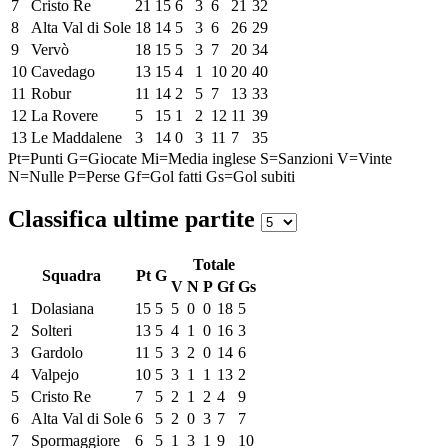
7
Cristo Re
21
15
6
3
6
21
32
8
Alta Val di Sole
18
14
5
3
6
26
29
9
Vervò
18
15
5
3
7
20
34
10
Cavedago
13
15
4
1
10
20
40
11
Robur
11
14
2
5
7
13
33
12
La Rovere
5
15
1
2
12
11
39
13
Le Maddalene
3
14
0
3
11
7
35
Pt=Punti
G=Giocate
Mi=Media inglese
S=Sanzioni
V=Vinte
N=Nulle
P=Perse
Gf=Gol fatti
Gs=Gol subiti
Classifica ultime partite
Totale
Squadra
Pt
G
V
N
P
Gf
Gs
1
Dolasiana
15
5
5
0
0
18
5
2
Solteri
13
5
4
1
0
16
3
3
Gardolo
11
5
3
2
0
14
6
4
Valpejo
10
5
3
1
1
13
2
5
Cristo Re
7
5
2
1
2
4
9
6
Alta Val di Sole
6
5
2
0
3
7
7
7
Spormaggiore
6
5
1
3
1
9
10