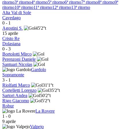
ritorno
3ª ritorno
4ª ritorno
5ª ritorno
6ª ritorno
7ª ritorno
8ª ritorno
9ª
ritorno
10ª ritorno
11ª ritorno
12ª ritorno
13ª ritorno
Alta Val di Sole
Cavedago
0
-
1
Agostini S.
45'
2°t
15 aprile
Cristo Re
Dolasiana
0
-
3
Bortolotti Mirco
Perenzoni Daniele
Santuari Nicolas
Gardolo
Sopramonte
3
-
1
Riolfatti Marco
31'
1°t
Cortelletti Lorenzo
35'
2°t
Sartori Andea
50'
2°t
Rigo Giacomo
5'
2°t
Robur
La Rovere
1
-
0
9 aprile
Valpejo