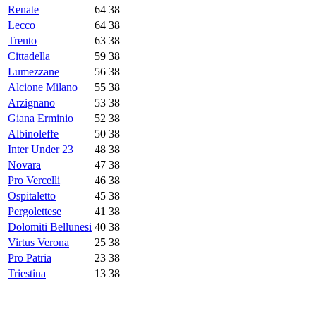
Renate
64
38
Lecco
64
38
Trento
63
38
Cittadella
59
38
Lumezzane
56
38
Alcione Milano
55
38
Arzignano
53
38
Giana Erminio
52
38
Albinoleffe
50
38
Inter Under 23
48
38
Novara
47
38
Pro Vercelli
46
38
Ospitaletto
45
38
Pergolettese
41
38
Dolomiti Bellunesi
40
38
Virtus Verona
25
38
Pro Patria
23
38
Triestina
13
38