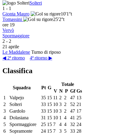
Solteri
1
-
1
Gionta Mauro
10'
1°t
Tomassini
25'
2°t
ore 19
Vervò
Spormaggiore
2
-
2
21 aprile
Le Maddalene
Turno di riposo
◀ 2ª ritorno
4ª ritorno ▶
Classifica
Totale
Squadra
Pt
G
V
N
P
Gf
Gs
1
Valpejo
35
15
11
2
2
47
13
2
Solteri
33
15
10
3
2
52
21
3
Gardolo
33
15
10
3
2
47
17
4
Dolasiana
31
15
10
1
4
41
25
5
Spormaggiore
25
15
7
4
4
32
24
6
Sopramonte
24
15
7
3
5
33
28