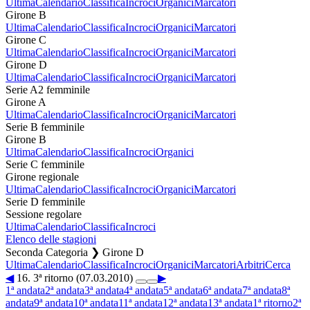
Ultima
Calendario
Classifica
Incroci
Organici
Marcatori
Girone B
Ultima
Calendario
Classifica
Incroci
Organici
Marcatori
Girone C
Ultima
Calendario
Classifica
Incroci
Organici
Marcatori
Girone D
Ultima
Calendario
Classifica
Incroci
Organici
Marcatori
Serie A2 femminile
Girone A
Ultima
Calendario
Classifica
Incroci
Organici
Marcatori
Serie B femminile
Girone B
Ultima
Calendario
Classifica
Incroci
Organici
Serie C femminile
Girone regionale
Ultima
Calendario
Classifica
Incroci
Organici
Marcatori
Serie D femminile
Sessione regolare
Ultima
Calendario
Classifica
Incroci
Elenco delle stagioni
Seconda Categoria ❯ Girone D
Ultima
Calendario
Classifica
Incroci
Organici
Marcatori
Arbitri
Cerca
◀
16. 3ª ritorno (07.03.2010)
▶
1ª andata
2ª andata
3ª andata
4ª andata
5ª andata
6ª andata
7ª andata
8ª
andata
9ª andata
10ª andata
11ª andata
12ª andata
13ª andata
1ª ritorno
2ª