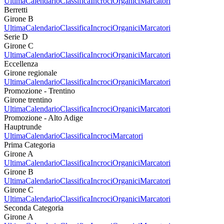
Ultima
Calendario
Classifica
Incroci
Organici
Marcatori
Berretti
Girone B
Ultima
Calendario
Classifica
Incroci
Organici
Marcatori
Serie D
Girone C
Ultima
Calendario
Classifica
Incroci
Organici
Marcatori
Eccellenza
Girone regionale
Ultima
Calendario
Classifica
Incroci
Organici
Marcatori
Promozione - Trentino
Girone trentino
Ultima
Calendario
Classifica
Incroci
Organici
Marcatori
Promozione - Alto Adige
Hauptrunde
Ultima
Calendario
Classifica
Incroci
Marcatori
Prima Categoria
Girone A
Ultima
Calendario
Classifica
Incroci
Organici
Marcatori
Girone B
Ultima
Calendario
Classifica
Incroci
Organici
Marcatori
Girone C
Ultima
Calendario
Classifica
Incroci
Organici
Marcatori
Seconda Categoria
Girone A