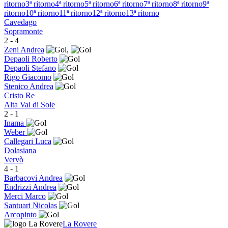
ritorno
3ª ritorno
4ª ritorno
5ª ritorno
6ª ritorno
7ª ritorno
8ª ritorno
9ª
ritorno
10ª ritorno
11ª ritorno
12ª ritorno
13ª ritorno
Cavedago
Sopramonte
2
-
4
Zeni Andrea
,
Depaoli Roberto
Depaoli Stefano
Rigo Giacomo
Stenico Andrea
Cristo Re
Alta Val di Sole
2
-
1
Inama
Weber
Callegari Luca
Dolasiana
Vervò
4
-
1
Barbacovi Andrea
Endrizzi Andrea
Merci Marco
Santuari Nicolas
Arcopinto
La Rovere