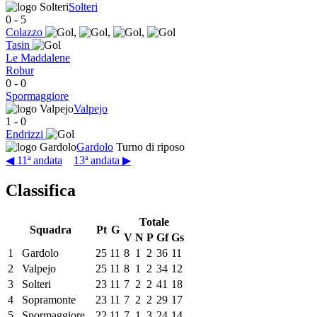
Solteri
0
-
5
Colazzo
,
,
,
Tasin
Le Maddalene
Robur
0
-
0
Spormaggiore
Valpejo
1
-
0
Endrizzi
Gardolo
Turno di riposo
◀ 11ª andata
13ª andata ▶
Classifica
Totale
Squadra
Pt
G
V
N
P
Gf
Gs
1
Gardolo
25
11
8
1
2
36
11
2
Valpejo
25
11
8
1
2
34
12
3
Solteri
23
11
7
2
2
41
18
4
Sopramonte
23
11
7
2
2
29
17
5
Spormaggiore
22
11
7
1
3
24
14