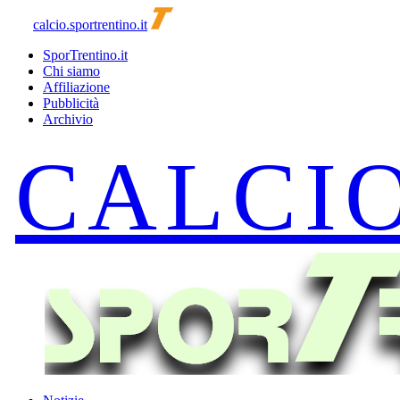
calcio.sportrentino.it
SporTrentino.it
Chi siamo
Affiliazione
Pubblicità
Archivio