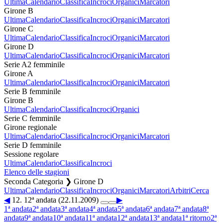
Ultima
Calendario
Classifica
Incroci
Organici
Marcatori
Girone B
Ultima
Calendario
Classifica
Incroci
Organici
Marcatori
Girone C
Ultima
Calendario
Classifica
Incroci
Organici
Marcatori
Girone D
Ultima
Calendario
Classifica
Incroci
Organici
Marcatori
Serie A2 femminile
Girone A
Ultima
Calendario
Classifica
Incroci
Organici
Marcatori
Serie B femminile
Girone B
Ultima
Calendario
Classifica
Incroci
Organici
Serie C femminile
Girone regionale
Ultima
Calendario
Classifica
Incroci
Organici
Marcatori
Serie D femminile
Sessione regolare
Ultima
Calendario
Classifica
Incroci
Elenco delle stagioni
Seconda Categoria ❯ Girone D
Ultima
Calendario
Classifica
Incroci
Organici
Marcatori
Arbitri
Cerca
◀
12. 12ª andata (22.11.2009)
▶
1ª andata
2ª andata
3ª andata
4ª andata
5ª andata
6ª andata
7ª andata
8ª
andata
9ª andata
10ª andata
11ª andata
12ª andata
13ª andata
1ª ritorno
2ª