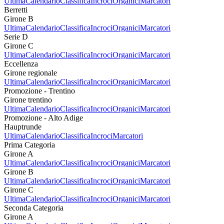
Ultima
Calendario
Classifica
Incroci
Organici
Marcatori
Berretti
Girone B
Ultima
Calendario
Classifica
Incroci
Organici
Marcatori
Serie D
Girone C
Ultima
Calendario
Classifica
Incroci
Organici
Marcatori
Eccellenza
Girone regionale
Ultima
Calendario
Classifica
Incroci
Organici
Marcatori
Promozione - Trentino
Girone trentino
Ultima
Calendario
Classifica
Incroci
Organici
Marcatori
Promozione - Alto Adige
Hauptrunde
Ultima
Calendario
Classifica
Incroci
Marcatori
Prima Categoria
Girone A
Ultima
Calendario
Classifica
Incroci
Organici
Marcatori
Girone B
Ultima
Calendario
Classifica
Incroci
Organici
Marcatori
Girone C
Ultima
Calendario
Classifica
Incroci
Organici
Marcatori
Seconda Categoria
Girone A