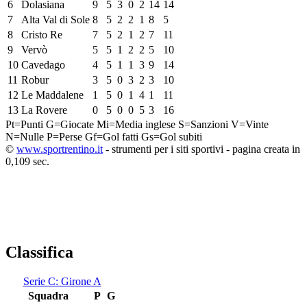
6
Dolasiana
9
5
3
0
2
14
14
7
Alta Val di Sole
8
5
2
2
1
8
5
8
Cristo Re
7
5
2
1
2
7
11
9
Vervò
5
5
1
2
2
5
10
10
Cavedago
4
5
1
1
3
9
14
11
Robur
3
5
0
3
2
3
10
12
Le Maddalene
1
5
0
1
4
1
11
13
La Rovere
0
5
0
0
5
3
16
Pt=Punti
G=Giocate
Mi=Media inglese
S=Sanzioni
V=Vinte
N=Nulle
P=Perse
Gf=Gol fatti
Gs=Gol subiti
©
www.sportrentino.it
- strumenti per i siti sportivi - pagina creata in
0,109 sec.
Classifica
Serie C: Girone A
Squadra
P
G