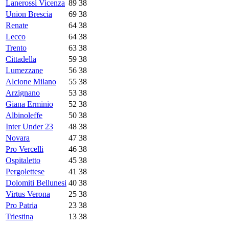
Lanerossi Vicenza
89
38
Union Brescia
69
38
Renate
64
38
Lecco
64
38
Trento
63
38
Cittadella
59
38
Lumezzane
56
38
Alcione Milano
55
38
Arzignano
53
38
Giana Erminio
52
38
Albinoleffe
50
38
Inter Under 23
48
38
Novara
47
38
Pro Vercelli
46
38
Ospitaletto
45
38
Pergolettese
41
38
Dolomiti Bellunesi
40
38
Virtus Verona
25
38
Pro Patria
23
38
Triestina
13
38