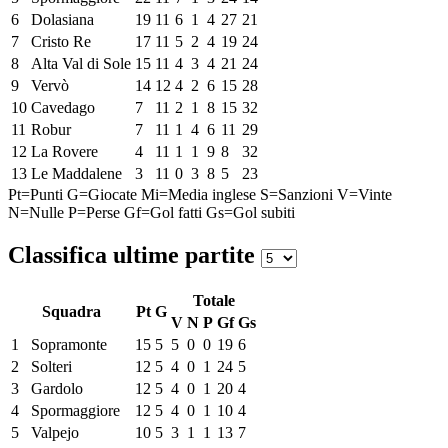
6
Dolasiana
19
11
6
1
4
27
21
7
Cristo Re
17
11
5
2
4
19
24
8
Alta Val di Sole
15
11
4
3
4
21
24
9
Vervò
14
12
4
2
6
15
28
10
Cavedago
7
11
2
1
8
15
32
11
Robur
7
11
1
4
6
11
29
12
La Rovere
4
11
1
1
9
8
32
13
Le Maddalene
3
11
0
3
8
5
23
Pt=Punti
G=Giocate
Mi=Media inglese
S=Sanzioni
V=Vinte
N=Nulle
P=Perse
Gf=Gol fatti
Gs=Gol subiti
Classifica ultime partite
Totale
Squadra
Pt
G
V
N
P
Gf
Gs
1
Sopramonte
15
5
5
0
0
19
6
2
Solteri
12
5
4
0
1
24
5
3
Gardolo
12
5
4
0
1
20
4
4
Spormaggiore
12
5
4
0
1
10
4
5
Valpejo
10
5
3
1
1
13
7