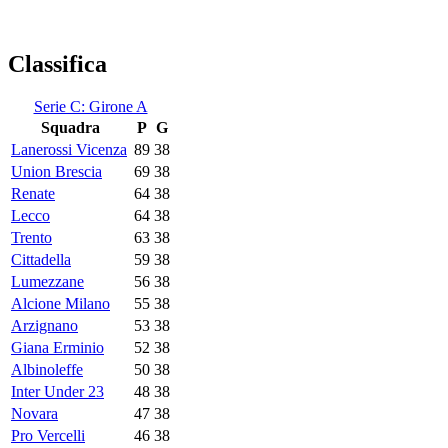
Classifica
Serie C: Girone A
Squadra
P
G
Lanerossi Vicenza
89
38
Union Brescia
69
38
Renate
64
38
Lecco
64
38
Trento
63
38
Cittadella
59
38
Lumezzane
56
38
Alcione Milano
55
38
Arzignano
53
38
Giana Erminio
52
38
Albinoleffe
50
38
Inter Under 23
48
38
Novara
47
38
Pro Vercelli
46
38