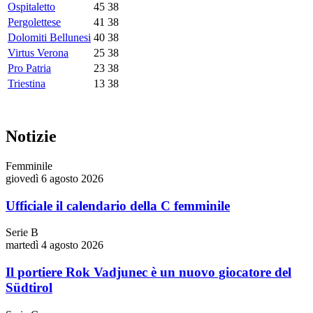
Ospitaletto
45
38
Pergolettese
41
38
Dolomiti Bellunesi
40
38
Virtus Verona
25
38
Pro Patria
23
38
Triestina
13
38
Notizie
Femminile
giovedì 6 agosto 2026
Ufficiale il calendario della C femminile
Serie B
martedì 4 agosto 2026
Il portiere Rok Vadjunec è un nuovo giocatore del
Südtirol