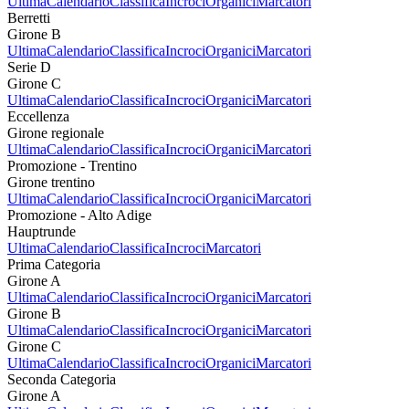
Ultima
Calendario
Classifica
Incroci
Organici
Marcatori
Berretti
Girone B
Ultima
Calendario
Classifica
Incroci
Organici
Marcatori
Serie D
Girone C
Ultima
Calendario
Classifica
Incroci
Organici
Marcatori
Eccellenza
Girone regionale
Ultima
Calendario
Classifica
Incroci
Organici
Marcatori
Promozione - Trentino
Girone trentino
Ultima
Calendario
Classifica
Incroci
Organici
Marcatori
Promozione - Alto Adige
Hauptrunde
Ultima
Calendario
Classifica
Incroci
Marcatori
Prima Categoria
Girone A
Ultima
Calendario
Classifica
Incroci
Organici
Marcatori
Girone B
Ultima
Calendario
Classifica
Incroci
Organici
Marcatori
Girone C
Ultima
Calendario
Classifica
Incroci
Organici
Marcatori
Seconda Categoria
Girone A