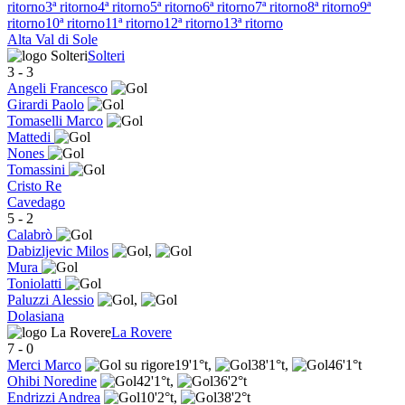
ritorno
3ª ritorno
4ª ritorno
5ª ritorno
6ª ritorno
7ª ritorno
8ª ritorno
9ª
ritorno
10ª ritorno
11ª ritorno
12ª ritorno
13ª ritorno
Alta Val di Sole
Solteri
3
-
3
Angeli Francesco
Girardi Paolo
Tomaselli Marco
Mattedi
Nones
Tomassini
Cristo Re
Cavedago
5
-
2
Calabrò
Dabizljevic Milos
,
Mura
Toniolatti
Paluzzi Alessio
,
Dolasiana
La Rovere
7
-
0
Merci Marco
19'
1°t
,
38'
1°t
,
46'
1°t
Ohibi Noredine
42'
1°t
,
36'
2°t
Endrizzi Andrea
10'
2°t
,
38'
2°t