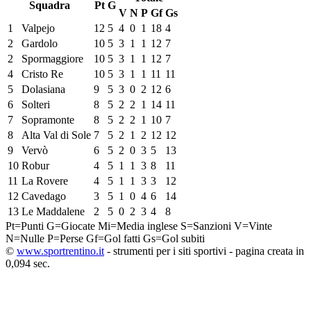
Squadra
Pt
G
V
N
P
Gf
Gs
1
Valpejo
12
5
4
0
1
18
4
2
Gardolo
10
5
3
1
1
12
7
2
Spormaggiore
10
5
3
1
1
12
7
4
Cristo Re
10
5
3
1
1
11
11
5
Dolasiana
9
5
3
0
2
12
6
6
Solteri
8
5
2
2
1
14
11
7
Sopramonte
8
5
2
2
1
10
7
8
Alta Val di Sole
7
5
2
1
2
12
12
9
Vervò
6
5
2
0
3
5
13
10
Robur
4
5
1
1
3
8
11
11
La Rovere
4
5
1
1
3
3
12
12
Cavedago
3
5
1
0
4
6
14
13
Le Maddalene
2
5
0
2
3
4
8
Pt=Punti
G=Giocate
Mi=Media inglese
S=Sanzioni
V=Vinte
N=Nulle
P=Perse
Gf=Gol fatti
Gs=Gol subiti
©
www.sportrentino.it
- strumenti per i siti sportivi - pagina creata in
0,094 sec.