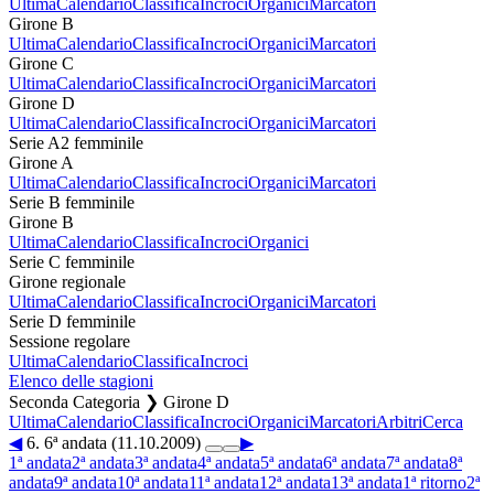
Ultima
Calendario
Classifica
Incroci
Organici
Marcatori
Girone B
Ultima
Calendario
Classifica
Incroci
Organici
Marcatori
Girone C
Ultima
Calendario
Classifica
Incroci
Organici
Marcatori
Girone D
Ultima
Calendario
Classifica
Incroci
Organici
Marcatori
Serie A2 femminile
Girone A
Ultima
Calendario
Classifica
Incroci
Organici
Marcatori
Serie B femminile
Girone B
Ultima
Calendario
Classifica
Incroci
Organici
Serie C femminile
Girone regionale
Ultima
Calendario
Classifica
Incroci
Organici
Marcatori
Serie D femminile
Sessione regolare
Ultima
Calendario
Classifica
Incroci
Elenco delle stagioni
Seconda Categoria ❯ Girone D
Ultima
Calendario
Classifica
Incroci
Organici
Marcatori
Arbitri
Cerca
◀
6. 6ª andata (11.10.2009)
▶
1ª andata
2ª andata
3ª andata
4ª andata
5ª andata
6ª andata
7ª andata
8ª
andata
9ª andata
10ª andata
11ª andata
12ª andata
13ª andata
1ª ritorno
2ª