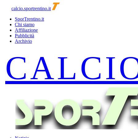
calcio.sportrentino.it
SporTrentino.it
Chi siamo
Affiliazione
Pubblicità
Archivio