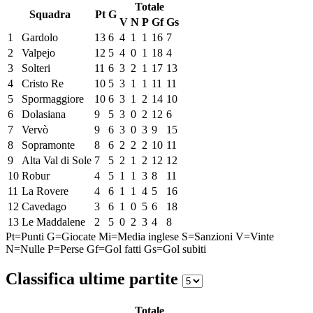
Totale
Squadra
Pt
G
V
N
P
Gf
Gs
1
Gardolo
13
6
4
1
1
16
7
2
Valpejo
12
5
4
0
1
18
4
3
Solteri
11
6
3
2
1
17
13
4
Cristo Re
10
5
3
1
1
11
11
5
Spormaggiore
10
6
3
1
2
14
10
6
Dolasiana
9
5
3
0
2
12
6
7
Vervò
9
6
3
0
3
9
15
8
Sopramonte
8
6
2
2
2
10
11
9
Alta Val di Sole
7
5
2
1
2
12
12
10
Robur
4
5
1
1
3
8
11
11
La Rovere
4
6
1
1
4
5
16
12
Cavedago
3
6
1
0
5
6
18
13
Le Maddalene
2
5
0
2
3
4
8
Pt=Punti
G=Giocate
Mi=Media inglese
S=Sanzioni
V=Vinte
N=Nulle
P=Perse
Gf=Gol fatti
Gs=Gol subiti
Classifica ultime partite
Totale