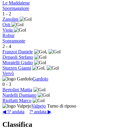
Le Maddalene
Spormaggiore
1
-
2
Zanolini
Osti
Viola
Robur
Sopramonte
2
-
4
Franzoi Daniele
,
Depaoli Stefano
Moratelli Giulio
Sturzen Gianni
,
Vervò
Gardolo
0
-
3
Bertolini Mattia
Nardelli Damiano
Riolfatti Marco
Valpejo
Turno di riposo
◀ 5ª andata
7ª andata ▶
Classifica