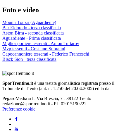
Foto e video
Mounir Touzri (Aguardiente)
Bar Eldorado - terza classificata
Aston Birra - seconda classificata
Aguardiente - Prima classificata
Miglior portiere tesserati - Anton Turtarov
Mvp tesserati - Cristiano Subranni
Capocannoniere tesserati - Federico Franceschi
Black Sion - terza classificata
SporTrentino.it
è una testata giornalistica registrata presso il
Tribunale di Trento (aut. n. 1.250 del 20.04.2005) edita da:
PegasoMedia srl - Via Brescia, 7 - 38122 Trento
redazione@sportrentino.it - P.I. 02015190222
Preferenze cookie