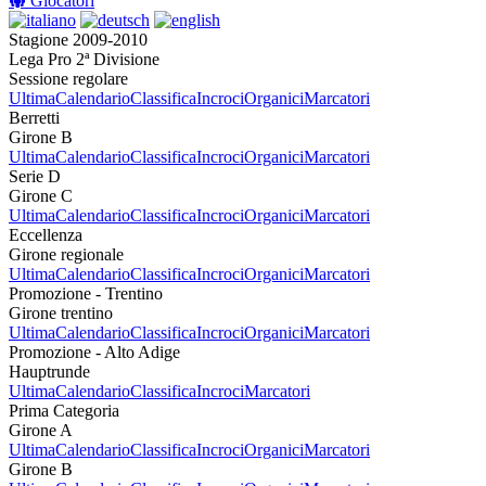
Giocatori
Stagione 2009-2010
Lega Pro 2ª Divisione
Sessione regolare
Ultima
Calendario
Classifica
Incroci
Organici
Marcatori
Berretti
Girone B
Ultima
Calendario
Classifica
Incroci
Organici
Marcatori
Serie D
Girone C
Ultima
Calendario
Classifica
Incroci
Organici
Marcatori
Eccellenza
Girone regionale
Ultima
Calendario
Classifica
Incroci
Organici
Marcatori
Promozione - Trentino
Girone trentino
Ultima
Calendario
Classifica
Incroci
Organici
Marcatori
Promozione - Alto Adige
Hauptrunde
Ultima
Calendario
Classifica
Incroci
Marcatori
Prima Categoria
Girone A
Ultima
Calendario
Classifica
Incroci
Organici
Marcatori
Girone B