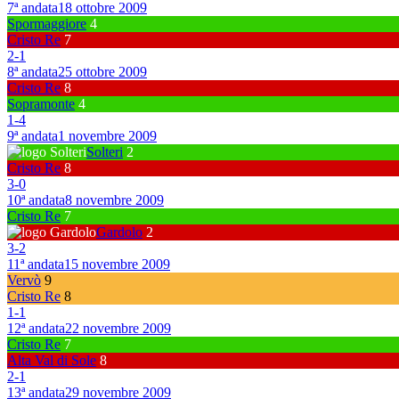
7ª andata
18 ottobre 2009
Spormaggiore
4
Cristo Re
7
2
-
1
8ª andata
25 ottobre 2009
Cristo Re
8
Sopramonte
4
1
-
4
9ª andata
1 novembre 2009
Solteri
2
Cristo Re
8
3
-
0
10ª andata
8 novembre 2009
Cristo Re
7
Gardolo
2
3
-
2
11ª andata
15 novembre 2009
Vervò
9
Cristo Re
8
1
-
1
12ª andata
22 novembre 2009
Cristo Re
7
Alta Val di Sole
8
2
-
1
13ª andata
29 novembre 2009