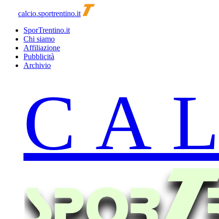
calcio.sportrentino.it
SporTrentino.it
Chi siamo
Affiliazione
Pubblicità
Archivio