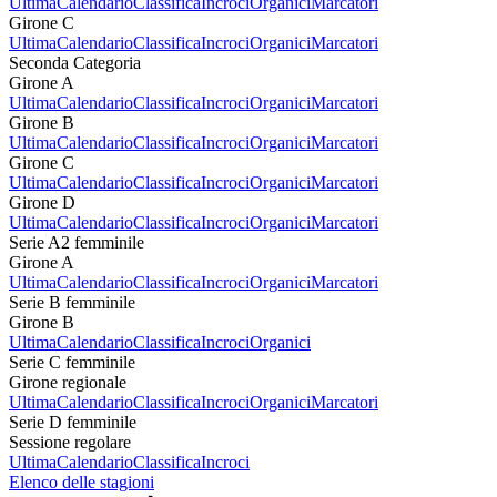
Ultima
Calendario
Classifica
Incroci
Organici
Marcatori
Girone C
Ultima
Calendario
Classifica
Incroci
Organici
Marcatori
Seconda Categoria
Girone A
Ultima
Calendario
Classifica
Incroci
Organici
Marcatori
Girone B
Ultima
Calendario
Classifica
Incroci
Organici
Marcatori
Girone C
Ultima
Calendario
Classifica
Incroci
Organici
Marcatori
Girone D
Ultima
Calendario
Classifica
Incroci
Organici
Marcatori
Serie A2 femminile
Girone A
Ultima
Calendario
Classifica
Incroci
Organici
Marcatori
Serie B femminile
Girone B
Ultima
Calendario
Classifica
Incroci
Organici
Serie C femminile
Girone regionale
Ultima
Calendario
Classifica
Incroci
Organici
Marcatori
Serie D femminile
Sessione regolare
Ultima
Calendario
Classifica
Incroci
Elenco delle stagioni