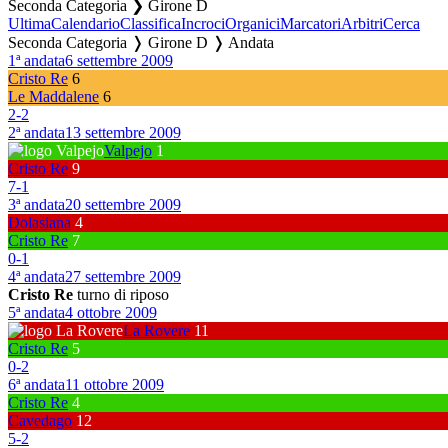
Seconda Categoria ❯ Girone D
Ultima
Calendario
Classifica
Incroci
Organici
Marcatori
Arbitri
Cerca
Seconda Categoria ❭ Girone D ❭ Andata
1ª andata
6 settembre 2009
Cristo Re
6
Le Maddalene
6
2
-
2
2ª andata
13 settembre 2009
Valpejo
1
Cristo Re
9
7
-
1
3ª andata
20 settembre 2009
Dolasiana
4
Cristo Re
7
0
-
1
4ª andata
27 settembre 2009
Cristo Re
turno di riposo
5ª andata
4 ottobre 2009
La Rovere
11
Cristo Re
5
0
-
2
6ª andata
11 ottobre 2009
Cristo Re
4
Cavedago
12
5
-
2