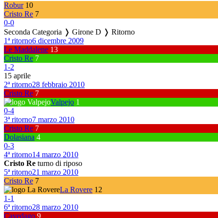
Robur
10
Cristo Re
7
0
-
0
Seconda Categoria ❭ Girone D ❭ Ritorno
1ª ritorno
6 dicembre 2009
Le Maddalene
13
Cristo Re
7
1
-
2
15 aprile
2ª ritorno
28 febbraio 2010
Cristo Re
7
Valpejo
1
0
-
4
3ª ritorno
7 marzo 2010
Cristo Re
7
Dolasiana
4
0
-
3
4ª ritorno
14 marzo 2010
Cristo Re
turno di riposo
5ª ritorno
21 marzo 2010
Cristo Re
7
La Rovere
12
1
-
1
6ª ritorno
28 marzo 2010
Cavedago
9