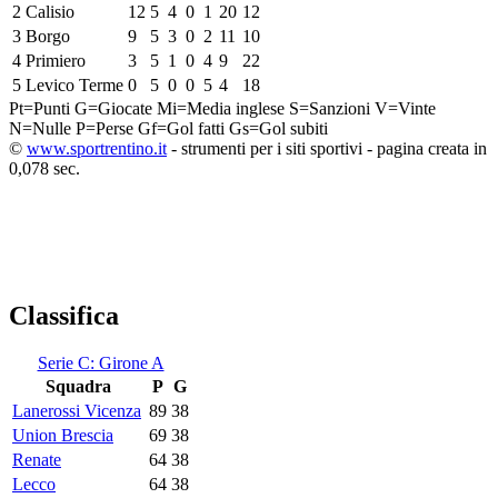
2
Calisio
12
5
4
0
1
20
12
3
Borgo
9
5
3
0
2
11
10
4
Primiero
3
5
1
0
4
9
22
5
Levico Terme
0
5
0
0
5
4
18
Pt=Punti
G=Giocate
Mi=Media inglese
S=Sanzioni
V=Vinte
N=Nulle
P=Perse
Gf=Gol fatti
Gs=Gol subiti
©
www.sportrentino.it
- strumenti per i siti sportivi - pagina creata in
0,078 sec.
Classifica
Serie C: Girone A
Squadra
P
G
Lanerossi Vicenza
89
38
Union Brescia
69
38
Renate
64
38
Lecco
64
38