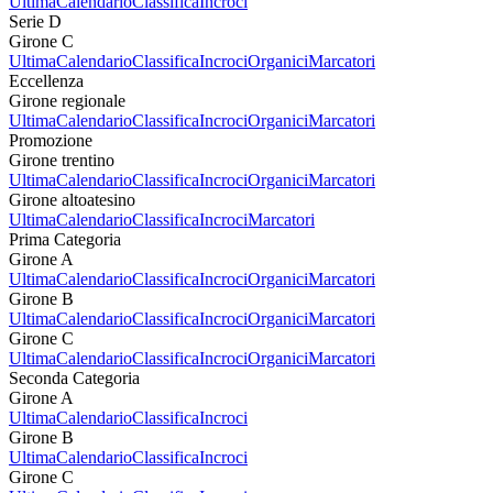
Ultima
Calendario
Classifica
Incroci
Serie D
Girone C
Ultima
Calendario
Classifica
Incroci
Organici
Marcatori
Eccellenza
Girone regionale
Ultima
Calendario
Classifica
Incroci
Organici
Marcatori
Promozione
Girone trentino
Ultima
Calendario
Classifica
Incroci
Organici
Marcatori
Girone altoatesino
Ultima
Calendario
Classifica
Incroci
Marcatori
Prima Categoria
Girone A
Ultima
Calendario
Classifica
Incroci
Organici
Marcatori
Girone B
Ultima
Calendario
Classifica
Incroci
Organici
Marcatori
Girone C
Ultima
Calendario
Classifica
Incroci
Organici
Marcatori
Seconda Categoria
Girone A
Ultima
Calendario
Classifica
Incroci
Girone B
Ultima
Calendario
Classifica
Incroci
Girone C