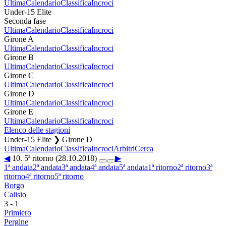
Ultima
Calendario
Classifica
Incroci
Under-15 Elite
Seconda fase
Ultima
Calendario
Classifica
Incroci
Girone A
Ultima
Calendario
Classifica
Incroci
Girone B
Ultima
Calendario
Classifica
Incroci
Girone C
Ultima
Calendario
Classifica
Incroci
Girone D
Ultima
Calendario
Classifica
Incroci
Girone E
Ultima
Calendario
Classifica
Incroci
Elenco delle stagioni
Under-15 Elite ❯ Girone D
Ultima
Calendario
Classifica
Incroci
Arbitri
Cerca
◀
10. 5ª ritorno (28.10.2018)
▶
1ª andata
2ª andata
3ª andata
4ª andata
5ª andata
1ª ritorno
2ª ritorno
3ª
ritorno
4ª ritorno
5ª ritorno
Borgo
Calisio
3
-
1
Primiero
Pergine