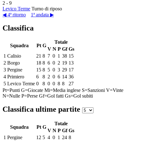
2
-
9
Levico Terme
Turno di riposo
◀ 4ª ritorno
1ª andata ▶
Classifica
Totale
Squadra
Pt
G
V
N
P
Gf
Gs
1
Calisio
21
8
7
0
1
38
15
2
Borgo
18
8
6
0
2
19
13
3
Pergine
15
8
5
0
3
29
17
4
Primiero
6
8
2
0
6
14
36
5
Levico Terme
0
8
0
0
8
8
27
Pt=Punti
G=Giocate
Mi=Media inglese
S=Sanzioni
V=Vinte
N=Nulle
P=Perse
Gf=Gol fatti
Gs=Gol subiti
Classifica ultime partite
Totale
Squadra
Pt
G
V
N
P
Gf
Gs
1
Pergine
12
5
4
0
1
24
8