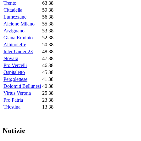
Trento
63
38
Cittadella
59
38
Lumezzane
56
38
Alcione Milano
55
38
Arzignano
53
38
Giana Erminio
52
38
Albinoleffe
50
38
Inter Under 23
48
38
Novara
47
38
Pro Vercelli
46
38
Ospitaletto
45
38
Pergolettese
41
38
Dolomiti Bellunesi
40
38
Virtus Verona
25
38
Pro Patria
23
38
Triestina
13
38
Notizie