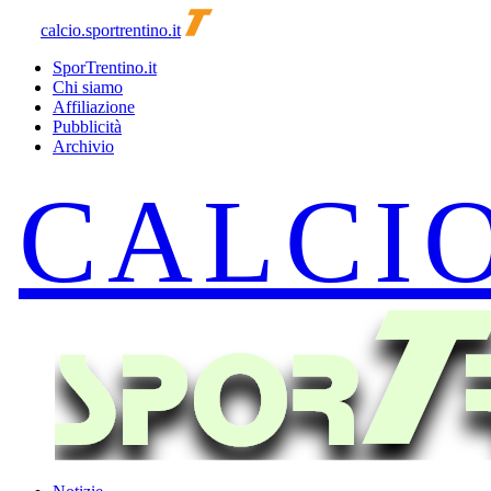
calcio.sportrentino.it
SporTrentino.it
Chi siamo
Affiliazione
Pubblicità
Archivio