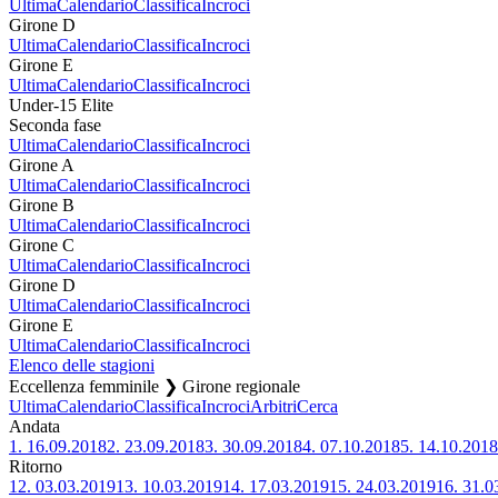
Ultima
Calendario
Classifica
Incroci
Girone D
Ultima
Calendario
Classifica
Incroci
Girone E
Ultima
Calendario
Classifica
Incroci
Under-15 Elite
Seconda fase
Ultima
Calendario
Classifica
Incroci
Girone A
Ultima
Calendario
Classifica
Incroci
Girone B
Ultima
Calendario
Classifica
Incroci
Girone C
Ultima
Calendario
Classifica
Incroci
Girone D
Ultima
Calendario
Classifica
Incroci
Girone E
Ultima
Calendario
Classifica
Incroci
Elenco delle stagioni
Eccellenza femminile ❯ Girone regionale
Ultima
Calendario
Classifica
Incroci
Arbitri
Cerca
Andata
1.
16.09.2018
2.
23.09.2018
3.
30.09.2018
4.
07.10.2018
5.
14.10.2018
Ritorno
12.
03.03.2019
13.
10.03.2019
14.
17.03.2019
15.
24.03.2019
16.
31.0