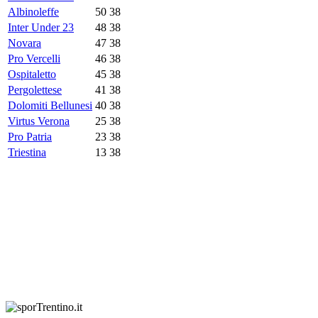
Albinoleffe
50
38
Inter Under 23
48
38
Novara
47
38
Pro Vercelli
46
38
Ospitaletto
45
38
Pergolettese
41
38
Dolomiti Bellunesi
40
38
Virtus Verona
25
38
Pro Patria
23
38
Triestina
13
38