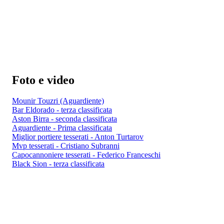
Foto e video
Mounir Touzri (Aguardiente)
Bar Eldorado - terza classificata
Aston Birra - seconda classificata
Aguardiente - Prima classificata
Miglior portiere tesserati - Anton Turtarov
Mvp tesserati - Cristiano Subranni
Capocannoniere tesserati - Federico Franceschi
Black Sion - terza classificata