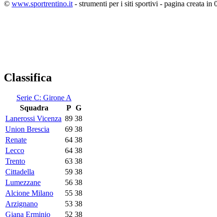
©
www.sportrentino.it
- strumenti per i siti sportivi - pagina creata in 
Classifica
Serie C: Girone A
Squadra
P
G
Lanerossi Vicenza
89
38
Union Brescia
69
38
Renate
64
38
Lecco
64
38
Trento
63
38
Cittadella
59
38
Lumezzane
56
38
Alcione Milano
55
38
Arzignano
53
38
Giana Erminio
52
38