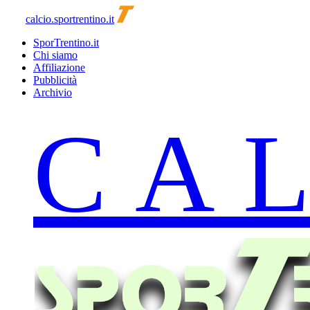
calcio.sportrentino.it
SporTrentino.it
Chi siamo
Affiliazione
Pubblicità
Archivio