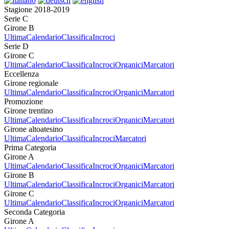
Stagione 2018-2019
Serie C
Girone B
Ultima
Calendario
Classifica
Incroci
Serie D
Girone C
Ultima
Calendario
Classifica
Incroci
Organici
Marcatori
Eccellenza
Girone regionale
Ultima
Calendario
Classifica
Incroci
Organici
Marcatori
Promozione
Girone trentino
Ultima
Calendario
Classifica
Incroci
Organici
Marcatori
Girone altoatesino
Ultima
Calendario
Classifica
Incroci
Marcatori
Prima Categoria
Girone A
Ultima
Calendario
Classifica
Incroci
Organici
Marcatori
Girone B
Ultima
Calendario
Classifica
Incroci
Organici
Marcatori
Girone C
Ultima
Calendario
Classifica
Incroci
Organici
Marcatori
Seconda Categoria
Girone A