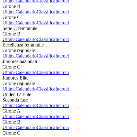
Ultima
Calendario
Classifica
Incroci
Girone B
Ultima
Calendario
Classifica
Incroci
Girone C
Ultima
Calendario
Classifica
Incroci
Serie C femminile
Girone B
Ultima
Calendario
Classifica
Incroci
Eccellenza femminile
Girone regionale
Ultima
Calendario
Classifica
Incroci
Juniores nazionali
Girone C
Ultima
Calendario
Classifica
Incroci
Juniores Elite
Girone regionale
Ultima
Calendario
Classifica
Incroci
Under-17 Elite
Seconda fase
Ultima
Calendario
Classifica
Incroci
Girone A
Ultima
Calendario
Classifica
Incroci
Girone B
Ultima
Calendario
Classifica
Incroci
Girone C