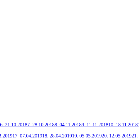
6.
21.10.2018
7.
28.10.2018
8.
04.11.2018
9.
11.11.2018
10.
18.11.2018
3.2019
17.
07.04.2019
18.
28.04.2019
19.
05.05.2019
20.
12.05.2019
21.