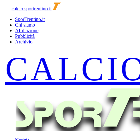
calcio.sportrentino.it
SporTrentino.it
Chi siamo
Affiliazione
Pubblicità
Archivio