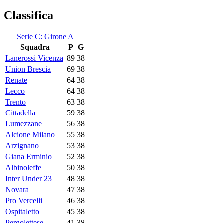
Classifica
Serie C: Girone A
Squadra
P
G
Lanerossi Vicenza
89
38
Union Brescia
69
38
Renate
64
38
Lecco
64
38
Trento
63
38
Cittadella
59
38
Lumezzane
56
38
Alcione Milano
55
38
Arzignano
53
38
Giana Erminio
52
38
Albinoleffe
50
38
Inter Under 23
48
38
Novara
47
38
Pro Vercelli
46
38
Ospitaletto
45
38
Pergolettese
41
38