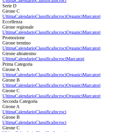
Ultima
Calendario
Classifica
Incroci
Serie D
Girone C
Ultima
Calendario
Classifica
Incroci
Organici
Marcatori
Eccellenza
Girone regionale
Ultima
Calendario
Classifica
Incroci
Organici
Marcatori
Promozione
Girone trentino
Ultima
Calendario
Classifica
Incroci
Organici
Marcatori
Girone altoatesino
Ultima
Calendario
Classifica
Incroci
Marcatori
Prima Categoria
Girone A
Ultima
Calendario
Classifica
Incroci
Organici
Marcatori
Girone B
Ultima
Calendario
Classifica
Incroci
Organici
Marcatori
Girone C
Ultima
Calendario
Classifica
Incroci
Organici
Marcatori
Seconda Categoria
Girone A
Ultima
Calendario
Classifica
Incroci
Girone B
Ultima
Calendario
Classifica
Incroci
Girone C