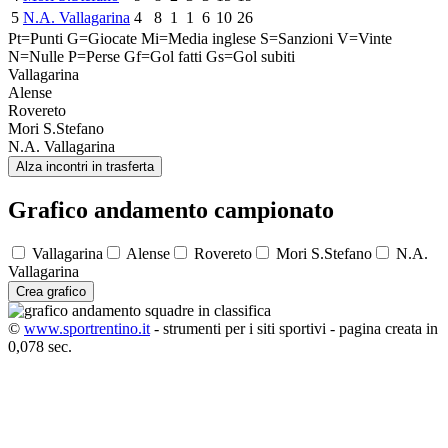
5
N.A. Vallagarina
4
8
1
1
6
10
26
Pt=Punti
G=Giocate
Mi=Media inglese
S=Sanzioni
V=Vinte
N=Nulle
P=Perse
Gf=Gol fatti
Gs=Gol subiti
Vallagarina
Alense
Rovereto
Mori S.Stefano
N.A. Vallagarina
Alza incontri in trasferta
Grafico andamento campionato
Vallagarina
Alense
Rovereto
Mori S.Stefano
N.A.
Vallagarina
Crea grafico
©
www.sportrentino.it
- strumenti per i siti sportivi - pagina creata in
0,078 sec.