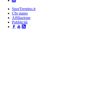
SporTrentino.it
Chi siamo
Affiliazione
Pubblicità