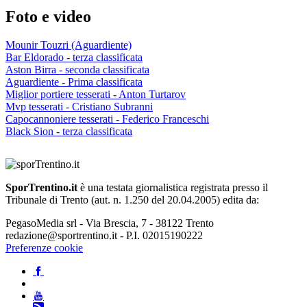
Foto e video
Mounir Touzri (Aguardiente)
Bar Eldorado - terza classificata
Aston Birra - seconda classificata
Aguardiente - Prima classificata
Miglior portiere tesserati - Anton Turtarov
Mvp tesserati - Cristiano Subranni
Capocannoniere tesserati - Federico Franceschi
Black Sion - terza classificata
SporTrentino.it
è una testata giornalistica registrata presso il
Tribunale di Trento (aut. n. 1.250 del 20.04.2005) edita da:
PegasoMedia srl - Via Brescia, 7 - 38122 Trento
redazione@sportrentino.it - P.I. 02015190222
Preferenze cookie