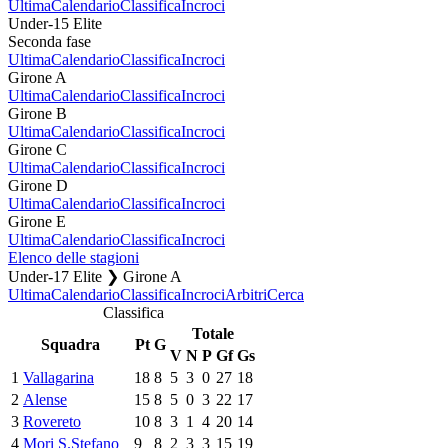
Ultima
Calendario
Classifica
Incroci
Under-15 Elite
Seconda fase
Ultima
Calendario
Classifica
Incroci
Girone A
Ultima
Calendario
Classifica
Incroci
Girone B
Ultima
Calendario
Classifica
Incroci
Girone C
Ultima
Calendario
Classifica
Incroci
Girone D
Ultima
Calendario
Classifica
Incroci
Girone E
Ultima
Calendario
Classifica
Incroci
Elenco delle stagioni
Under-17 Elite ❯ Girone A
Ultima
Calendario
Classifica
Incroci
Arbitri
Cerca
Classifica
Totale
Squadra
Pt
G
V
N
P
Gf
Gs
1
Vallagarina
18
8
5
3
0
27
18
2
Alense
15
8
5
0
3
22
17
3
Rovereto
10
8
3
1
4
20
14
4
Mori S.Stefano
9
8
2
3
3
15
19