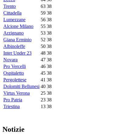
Trento
63
38
Cittadella
59
38
Lumezzane
56
38
Alcione Milano
55
38
Arzignano
53
38
Giana Erminio
52
38
Albinoleffe
50
38
Inter Under 23
48
38
Novara
47
38
Pro Vercelli
46
38
Ospitaletto
45
38
Pergolettese
41
38
Dolomiti Bellunesi
40
38
Virtus Verona
25
38
Pro Patria
23
38
Triestina
13
38
Notizie