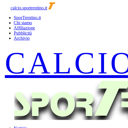
calcio.sportrentino.it
SporTrentino.it
Chi siamo
Affiliazione
Pubblicità
Archivio