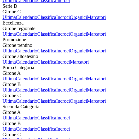
Ultima
Calendario
Classifica
Incroci
Serie D
Girone C
Ultima
Calendario
Classifica
Incroci
Organici
Marcatori
Eccellenza
Girone regionale
Ultima
Calendario
Classifica
Incroci
Organici
Marcatori
Promozione
Girone trentino
Ultima
Calendario
Classifica
Incroci
Organici
Marcatori
Girone altoatesino
Ultima
Calendario
Classifica
Incroci
Marcatori
Prima Categoria
Girone A
Ultima
Calendario
Classifica
Incroci
Organici
Marcatori
Girone B
Ultima
Calendario
Classifica
Incroci
Organici
Marcatori
Girone C
Ultima
Calendario
Classifica
Incroci
Organici
Marcatori
Seconda Categoria
Girone A
Ultima
Calendario
Classifica
Incroci
Girone B
Ultima
Calendario
Classifica
Incroci
Girone C