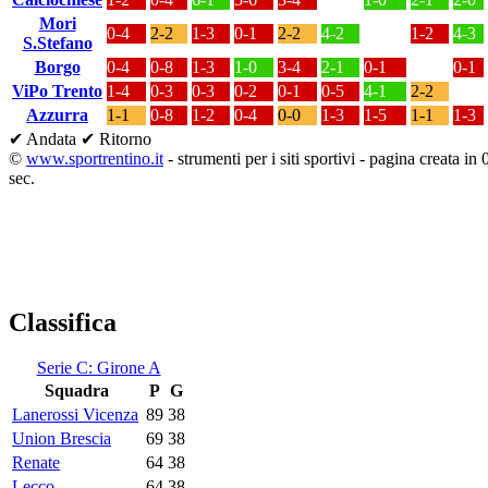
Mori
0-4
2-2
1-3
0-1
2-2
4-2
1-2
4-3
S.Stefano
Borgo
0-4
0-8
1-3
1-0
3-4
2-1
0-1
0-1
ViPo Trento
1-4
0-3
0-3
0-2
0-1
0-5
4-1
2-2
Azzurra
1-1
0-8
1-2
0-4
0-0
1-3
1-5
1-1
1-3
✔ Andata
✔ Ritorno
©
www.sportrentino.it
- strumenti per i siti sportivi - pagina creata in
sec.
Classifica
Serie C: Girone A
Squadra
P
G
Lanerossi Vicenza
89
38
Union Brescia
69
38
Renate
64
38
Lecco
64
38