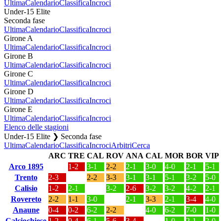
Ultima
Calendario
Classifica
Incroci
Under-15 Elite
Seconda fase
Ultima
Calendario
Classifica
Incroci
Girone A
Ultima
Calendario
Classifica
Incroci
Girone B
Ultima
Calendario
Classifica
Incroci
Girone C
Ultima
Calendario
Classifica
Incroci
Girone D
Ultima
Calendario
Classifica
Incroci
Girone E
Ultima
Calendario
Classifica
Incroci
Elenco delle stagioni
Under-15 Elite ❯ Seconda fase
Ultima
Calendario
Classifica
Incroci
Arbitri
Cerca
ARC
TRE
CAL
ROV
ANA
CAL
MOR
BOR
VIP
Arco 1895
1-2
3-1
2-2
2-1
3-0
4-0
2-1
5-1
Trento
2-3
2-2
3-3
3-1
3-1
5-1
3-2
5-0
Calisio
1-2
2-1
3-2
2-6
3-2
3-2
4-2
2-1
Rovereto
2-2
1-1
3-0
2-1
3-3
2-1
3-4
4-0
Anaune
0-4
0-2
6-2
2-2
4-0
6-2
7-0
1-0
Calciochiese
1-2
0-4
6-1
5-6
3-4
1-0
2-1
2-0