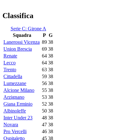
Classifica
Serie C: Girone A
Squadra
P
G
Lanerossi Vicenza
89
38
Union Brescia
69
38
Renate
64
38
Lecco
64
38
Trento
63
38
Cittadella
59
38
Lumezzane
56
38
Alcione Milano
55
38
Arzignano
53
38
Giana Erminio
52
38
Albinoleffe
50
38
Inter Under 23
48
38
Novara
47
38
Pro Vercelli
46
38
Ospitaletto
45
38