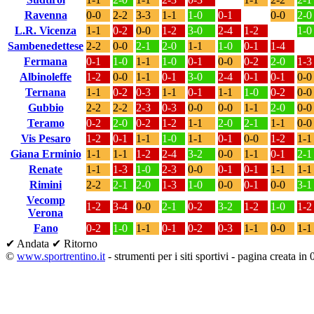
Ravenna
0-0
2-2
3-3
1-1
1-0
0-1
0-0
2-0
L.R. Vicenza
1-1
0-2
0-0
1-2
3-0
2-4
1-2
1-0
Sambenedettese
2-2
0-0
2-1
2-0
1-1
1-0
0-1
1-4
Fermana
0-1
1-0
1-1
1-0
0-1
0-0
0-2
2-0
1-3
Albinoleffe
1-2
0-0
1-1
0-1
3-0
2-4
0-1
0-1
0-0
Ternana
1-1
0-2
0-3
1-1
0-1
1-1
1-0
0-2
0-0
Gubbio
2-2
2-2
2-3
0-3
0-0
0-0
1-1
2-0
0-0
Teramo
0-2
2-0
0-2
1-2
1-1
2-0
2-1
1-1
0-0
Vis Pesaro
1-2
0-1
1-1
1-0
1-1
0-1
0-0
1-2
1-1
Giana Erminio
1-1
1-1
1-2
2-4
3-2
0-0
1-1
0-1
2-1
Renate
1-1
1-3
1-0
2-3
0-0
0-1
0-1
1-1
1-1
Rimini
2-2
2-1
2-0
1-3
1-0
0-0
0-1
0-0
3-1
Vecomp
1-2
3-4
0-0
2-1
0-2
3-2
1-2
1-0
1-2
Verona
Fano
0-2
1-0
1-1
0-1
0-2
0-3
1-1
0-0
1-1
✔ Andata
✔ Ritorno
©
www.sportrentino.it
- strumenti per i siti sportivi - pagina creata in 