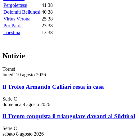
Pergolettese
41
38
Dolomiti Bellunesi
40
38
Virtus Verona
25
38
Pro Patria
23
38
Triestina
13
38
Notizie
Tornei
lunedì 10 agosto 2026
Il Trofeo Armando Calliari resta in casa
Serie C
domenica 9 agosto 2026
Il Trento conquista il triangolare davanti al Südtirol
Serie C
sabato 8 agosto 2026