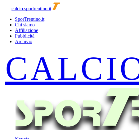
calcio.sportrentino.it
SporTrentino.it
Chi siamo
Affiliazione
Pubblicità
Archivio