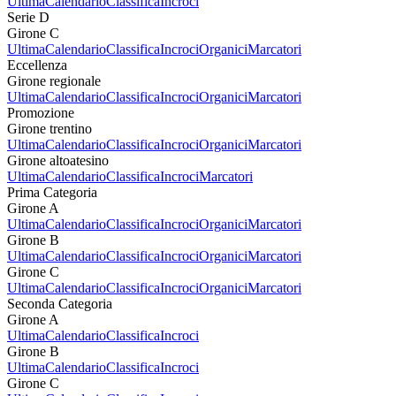
Ultima
Calendario
Classifica
Incroci
Serie D
Girone C
Ultima
Calendario
Classifica
Incroci
Organici
Marcatori
Eccellenza
Girone regionale
Ultima
Calendario
Classifica
Incroci
Organici
Marcatori
Promozione
Girone trentino
Ultima
Calendario
Classifica
Incroci
Organici
Marcatori
Girone altoatesino
Ultima
Calendario
Classifica
Incroci
Marcatori
Prima Categoria
Girone A
Ultima
Calendario
Classifica
Incroci
Organici
Marcatori
Girone B
Ultima
Calendario
Classifica
Incroci
Organici
Marcatori
Girone C
Ultima
Calendario
Classifica
Incroci
Organici
Marcatori
Seconda Categoria
Girone A
Ultima
Calendario
Classifica
Incroci
Girone B
Ultima
Calendario
Classifica
Incroci
Girone C