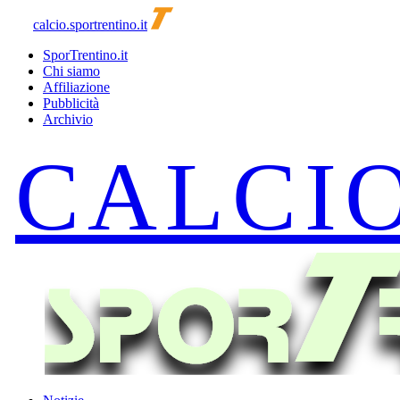
calcio.sportrentino.it
SporTrentino.it
Chi siamo
Affiliazione
Pubblicità
Archivio