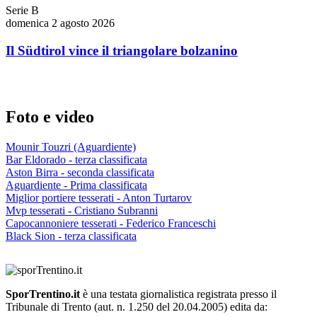
Serie B
domenica 2 agosto 2026
Il Südtirol vince il triangolare bolzanino
Foto e video
Mounir Touzri (Aguardiente)
Bar Eldorado - terza classificata
Aston Birra - seconda classificata
Aguardiente - Prima classificata
Miglior portiere tesserati - Anton Turtarov
Mvp tesserati - Cristiano Subranni
Capocannoniere tesserati - Federico Franceschi
Black Sion - terza classificata
SporTrentino.it
è una testata giornalistica registrata presso il
Tribunale di Trento (aut. n. 1.250 del 20.04.2005) edita da: