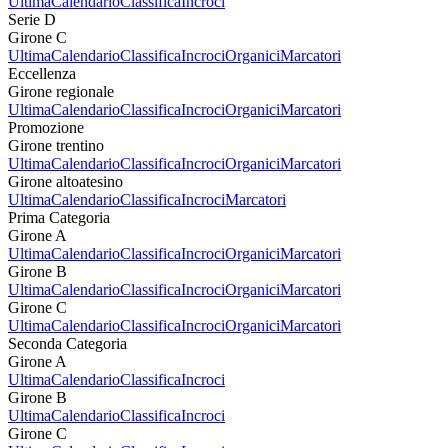
Ultima
Calendario
Classifica
Incroci
Serie D
Girone C
Ultima
Calendario
Classifica
Incroci
Organici
Marcatori
Eccellenza
Girone regionale
Ultima
Calendario
Classifica
Incroci
Organici
Marcatori
Promozione
Girone trentino
Ultima
Calendario
Classifica
Incroci
Organici
Marcatori
Girone altoatesino
Ultima
Calendario
Classifica
Incroci
Marcatori
Prima Categoria
Girone A
Ultima
Calendario
Classifica
Incroci
Organici
Marcatori
Girone B
Ultima
Calendario
Classifica
Incroci
Organici
Marcatori
Girone C
Ultima
Calendario
Classifica
Incroci
Organici
Marcatori
Seconda Categoria
Girone A
Ultima
Calendario
Classifica
Incroci
Girone B
Ultima
Calendario
Classifica
Incroci
Girone C