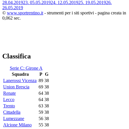
28.04.2019
23.
05.05.2019
24.
12.05.2019
25.
19.05.2019
26.
26.05.2019
©
www.sportrentino.it
- strumenti per i siti sportivi - pagina creata in
0,062 sec.
Classifica
Serie C: Girone A
Squadra
P
G
Lanerossi Vicenza
89
38
Union Brescia
69
38
Renate
64
38
Lecco
64
38
Trento
63
38
Cittadella
59
38
Lumezzane
56
38
Alcione Milano
55
38