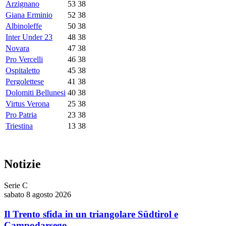
Arzignano
53
38
Giana Erminio
52
38
Albinoleffe
50
38
Inter Under 23
48
38
Novara
47
38
Pro Vercelli
46
38
Ospitaletto
45
38
Pergolettese
41
38
Dolomiti Bellunesi
40
38
Virtus Verona
25
38
Pro Patria
23
38
Triestina
13
38
Notizie
Serie C
sabato 8 agosto 2026
Il Trento sfida in un triangolare Südtirol e
Campodarsego