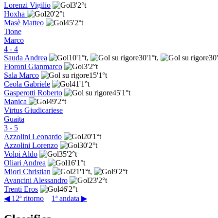
Lorenzi Vigilio
3'
2°t
Hoxha
20'
2°t
Masè Matteo
45'
2°t
Tione
Marco
4
-
4
Sauda Andrea
10'
1°t
,
30'
1°t
,
30'
Fioroni Gianmarco
3'
2°t
Sala Marco
15'
1°t
Ceola Gabriele
41'
1°t
Gasperotti Roberto
45'
1°t
Manica
49'
2°t
Virtus Giudicariese
Guaita
3
-
5
Azzolini Leonardo
20'
1°t
Azzolini Lorenzo
30'
2°t
Volpi Aldo
35'
2°t
Oliari Andrea
16'
1°t
Miori Christian
21'
1°t
,
9'
2°t
Avancini Alessandro
23'
2°t
Trenti Eros
46'
2°t
◀ 12ª ritorno
1ª andata ▶