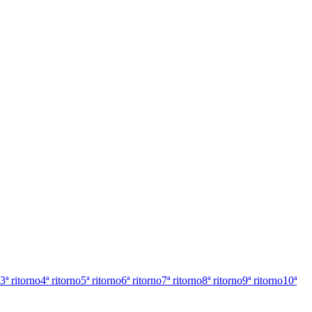
3ª ritorno
4ª ritorno
5ª ritorno
6ª ritorno
7ª ritorno
8ª ritorno
9ª ritorno
10ª