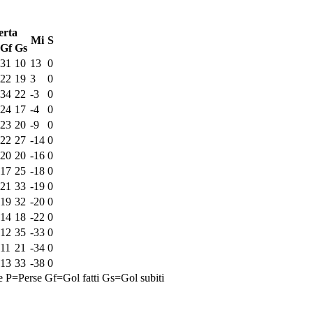
erta
Mi
S
Gf
Gs
31
10
13
0
22
19
3
0
34
22
-3
0
24
17
-4
0
23
20
-9
0
22
27
-14
0
20
20
-16
0
17
25
-18
0
21
33
-19
0
19
32
-20
0
14
18
-22
0
12
35
-33
0
11
21
-34
0
13
33
-38
0
e
P=Perse
Gf=Gol fatti
Gs=Gol subiti