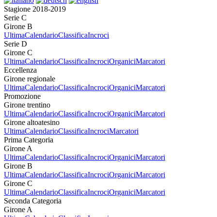
Stagione 2018-2019
Serie C
Girone B
Ultima
Calendario
Classifica
Incroci
Serie D
Girone C
Ultima
Calendario
Classifica
Incroci
Organici
Marcatori
Eccellenza
Girone regionale
Ultima
Calendario
Classifica
Incroci
Organici
Marcatori
Promozione
Girone trentino
Ultima
Calendario
Classifica
Incroci
Organici
Marcatori
Girone altoatesino
Ultima
Calendario
Classifica
Incroci
Marcatori
Prima Categoria
Girone A
Ultima
Calendario
Classifica
Incroci
Organici
Marcatori
Girone B
Ultima
Calendario
Classifica
Incroci
Organici
Marcatori
Girone C
Ultima
Calendario
Classifica
Incroci
Organici
Marcatori
Seconda Categoria
Girone A