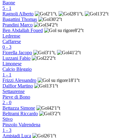
Baone
5
-
1
Ragnoli Alberto
2'
1°t
,
28'
1°t
,
13'
2°t
Bagattini Thomas
30'
2°t
Prandini Marco
34'
2°t
Ben Abdallah Foued
8'
2°t
Ledrense
Caffarese
0
-
3
Fiorella Jacopo
3'
1°t
,
41'
2°t
Luzzani Fabio
22'
2°t
Limonese
Calcio Bleggio
1
-
1
Frizzi Alessandro
18'
1°t
Dalfior Martino
13'
1°t
Settaurense
Pieve di Bono
2
-
0
Bettazza Simone
42'
1°t
Beltrami Riccardo
3'
2°t
Stivo
Pinzolo Valrendena
1
-
3
Amistadi Luca
26'
1°t