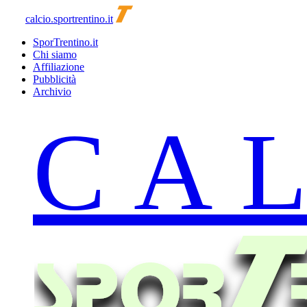
calcio.sportrentino.it
SporTrentino.it
Chi siamo
Affiliazione
Pubblicità
Archivio