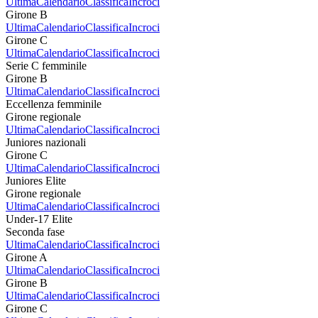
Ultima
Calendario
Classifica
Incroci
Girone B
Ultima
Calendario
Classifica
Incroci
Girone C
Ultima
Calendario
Classifica
Incroci
Serie C femminile
Girone B
Ultima
Calendario
Classifica
Incroci
Eccellenza femminile
Girone regionale
Ultima
Calendario
Classifica
Incroci
Juniores nazionali
Girone C
Ultima
Calendario
Classifica
Incroci
Juniores Elite
Girone regionale
Ultima
Calendario
Classifica
Incroci
Under-17 Elite
Seconda fase
Ultima
Calendario
Classifica
Incroci
Girone A
Ultima
Calendario
Classifica
Incroci
Girone B
Ultima
Calendario
Classifica
Incroci
Girone C