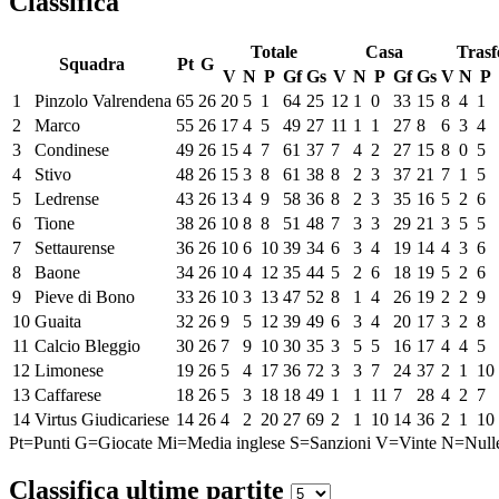
Classifica
Totale
Casa
Trasf
Squadra
Pt
G
V
N
P
Gf
Gs
V
N
P
Gf
Gs
V
N
P
1
Pinzolo Valrendena
65
26
20
5
1
64
25
12
1
0
33
15
8
4
1
2
Marco
55
26
17
4
5
49
27
11
1
1
27
8
6
3
4
3
Condinese
49
26
15
4
7
61
37
7
4
2
27
15
8
0
5
4
Stivo
48
26
15
3
8
61
38
8
2
3
37
21
7
1
5
5
Ledrense
43
26
13
4
9
58
36
8
2
3
35
16
5
2
6
6
Tione
38
26
10
8
8
51
48
7
3
3
29
21
3
5
5
7
Settaurense
36
26
10
6
10
39
34
6
3
4
19
14
4
3
6
8
Baone
34
26
10
4
12
35
44
5
2
6
18
19
5
2
6
9
Pieve di Bono
33
26
10
3
13
47
52
8
1
4
26
19
2
2
9
10
Guaita
32
26
9
5
12
39
49
6
3
4
20
17
3
2
8
11
Calcio Bleggio
30
26
7
9
10
30
35
3
5
5
16
17
4
4
5
12
Limonese
19
26
5
4
17
36
72
3
3
7
24
37
2
1
10
13
Caffarese
18
26
5
3
18
18
49
1
1
11
7
28
4
2
7
14
Virtus Giudicariese
14
26
4
2
20
27
69
2
1
10
14
36
2
1
10
Pt=Punti
G=Giocate
Mi=Media inglese
S=Sanzioni
V=Vinte
N=Null
Classifica ultime partite