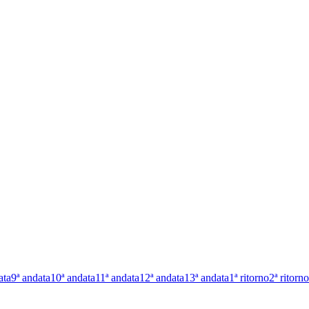
ata
9ª andata
10ª andata
11ª andata
12ª andata
13ª andata
1ª ritorno
2ª ritorno