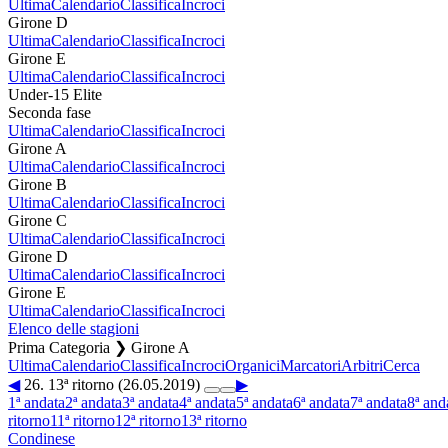
Ultima
Calendario
Classifica
Incroci
Girone D
Ultima
Calendario
Classifica
Incroci
Girone E
Ultima
Calendario
Classifica
Incroci
Under-15 Elite
Seconda fase
Ultima
Calendario
Classifica
Incroci
Girone A
Ultima
Calendario
Classifica
Incroci
Girone B
Ultima
Calendario
Classifica
Incroci
Girone C
Ultima
Calendario
Classifica
Incroci
Girone D
Ultima
Calendario
Classifica
Incroci
Girone E
Ultima
Calendario
Classifica
Incroci
Elenco delle stagioni
Prima Categoria ❯ Girone A
Ultima
Calendario
Classifica
Incroci
Organici
Marcatori
Arbitri
Cerca
◀
26. 13ª ritorno (26.05.2019)
▶
1ª andata
2ª andata
3ª andata
4ª andata
5ª andata
6ª andata
7ª andata
8ª and
ritorno
11ª ritorno
12ª ritorno
13ª ritorno
Condinese