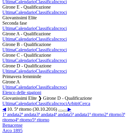
Ultima
Calendario
Classifica
Incroci
Girone E - Qualificazione
Ultima
Calendario
Classifica
Incroci
Giovanissimi Elite
Seconda fase
Ultima
Calendario
Classifica
Incroci
Girone A - Qualificazione
Ultima
Calendario
Classifica
Incroci
Girone B - Qualificazione
Ultima
Calendario
Classifica
Incroci
Girone C - Qualificazione
Ultima
Calendario
Classifica
Incroci
Girone D - Qualificazione
Ultima
Calendario
Classifica
Incroci
Primavera femminile
Girone A
Ultima
Calendario
Classifica
Incroci
Elenco delle stagioni
Giovanissimi Elite ❯ Girone D - Qualificazione
Ultima
Calendario
Classifica
Incroci
Arbitri
Cerca
◀
10. 5ª ritorno (30.10.2016)
▶
1ª andata
2ª andata
3ª andata
4ª andata
5ª andata
1ª ritorno
2ª ritorno
3ª
ritorno
4ª ritorno
5ª ritorno
Benacense
Arco 1895