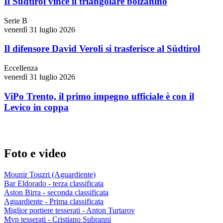
Il Südtirol vince il triangolare bolzanino
Serie B
venerdì 31 luglio 2026
Il difensore David Veroli si trasferisce al Südtirol
Eccellenza
venerdì 31 luglio 2026
ViPo Trento, il primo impegno ufficiale è con il
Levico in coppa
Foto e video
Mounir Touzri (Aguardiente)
Bar Eldorado - terza classificata
Aston Birra - seconda classificata
Aguardiente - Prima classificata
Miglior portiere tesserati - Anton Turtarov
Mvp tesserati - Cristiano Subranni