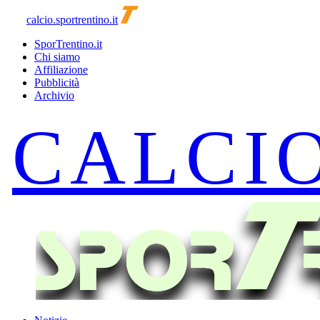
calcio.sportrentino.it
SporTrentino.it
Chi siamo
Affiliazione
Pubblicità
Archivio