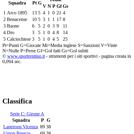
Squadra
Pt
G
V
N
P
Gf
Gs
1
Arco 1895
13
5
4
1
0
21
4
2
Benacense
10
5
3
1
1
17
8
3
Baone
6
5
2
0
3
9
11
4
Dro
3
5
1
0
4
8
14
5
Calciochiese
3
5
1
0
4
5
25
Pt=Punti
G=Giocate
Mi=Media inglese
S=Sanzioni
V=Vinte
N=Nulle
P=Perse
Gf=Gol fatti
Gs=Gol subiti
©
www.sportrentino.it
- strumenti per i siti sportivi - pagina creata in
0,094 sec.
Classifica
Serie C: Girone A
Squadra
P
G
Lanerossi Vicenza
89
38
Union Brescia
69
38