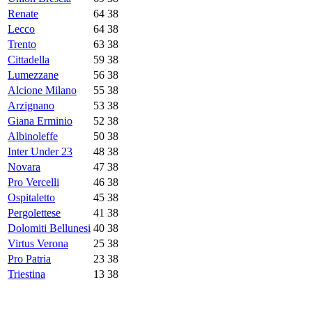
Renate
64
38
Lecco
64
38
Trento
63
38
Cittadella
59
38
Lumezzane
56
38
Alcione Milano
55
38
Arzignano
53
38
Giana Erminio
52
38
Albinoleffe
50
38
Inter Under 23
48
38
Novara
47
38
Pro Vercelli
46
38
Ospitaletto
45
38
Pergolettese
41
38
Dolomiti Bellunesi
40
38
Virtus Verona
25
38
Pro Patria
23
38
Triestina
13
38