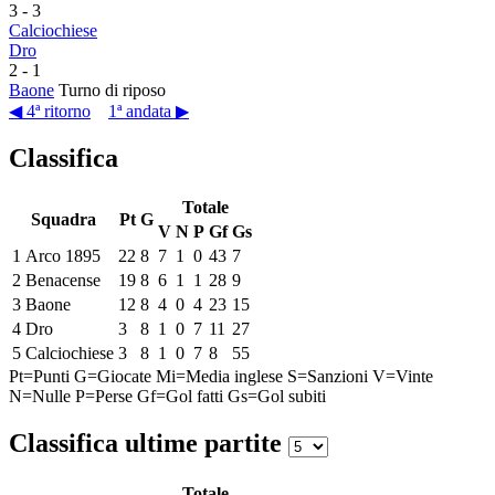
3
-
3
Calciochiese
Dro
2
-
1
Baone
Turno di riposo
◀ 4ª ritorno
1ª andata ▶
Classifica
Totale
Squadra
Pt
G
V
N
P
Gf
Gs
1
Arco 1895
22
8
7
1
0
43
7
2
Benacense
19
8
6
1
1
28
9
3
Baone
12
8
4
0
4
23
15
4
Dro
3
8
1
0
7
11
27
5
Calciochiese
3
8
1
0
7
8
55
Pt=Punti
G=Giocate
Mi=Media inglese
S=Sanzioni
V=Vinte
N=Nulle
P=Perse
Gf=Gol fatti
Gs=Gol subiti
Classifica ultime partite
Totale