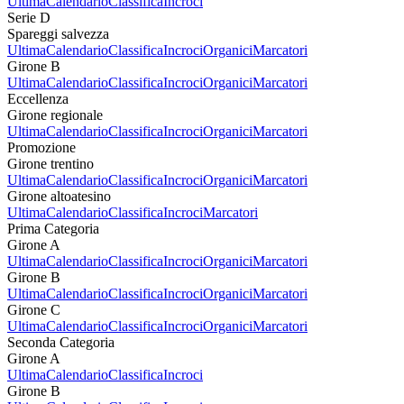
Ultima
Calendario
Classifica
Incroci
Serie D
Spareggi salvezza
Ultima
Calendario
Classifica
Incroci
Organici
Marcatori
Girone B
Ultima
Calendario
Classifica
Incroci
Organici
Marcatori
Eccellenza
Girone regionale
Ultima
Calendario
Classifica
Incroci
Organici
Marcatori
Promozione
Girone trentino
Ultima
Calendario
Classifica
Incroci
Organici
Marcatori
Girone altoatesino
Ultima
Calendario
Classifica
Incroci
Marcatori
Prima Categoria
Girone A
Ultima
Calendario
Classifica
Incroci
Organici
Marcatori
Girone B
Ultima
Calendario
Classifica
Incroci
Organici
Marcatori
Girone C
Ultima
Calendario
Classifica
Incroci
Organici
Marcatori
Seconda Categoria
Girone A
Ultima
Calendario
Classifica
Incroci
Girone B