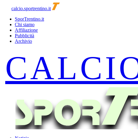
calcio.sportrentino.it
SporTrentino.it
Chi siamo
Affiliazione
Pubblicità
Archivio