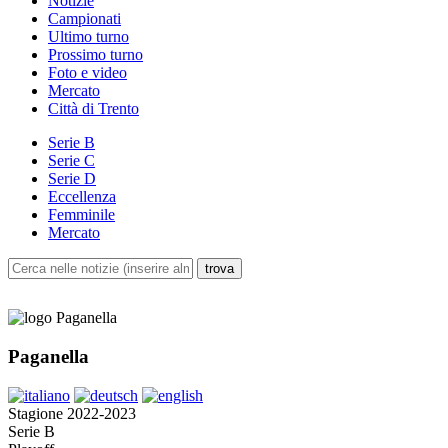
Notizie
Campionati
Ultimo turno
Prossimo turno
Foto e video
Mercato
Città di Trento
Serie B
Serie C
Serie D
Eccellenza
Femminile
Mercato
Paganella
Stagione 2022-2023
Serie B