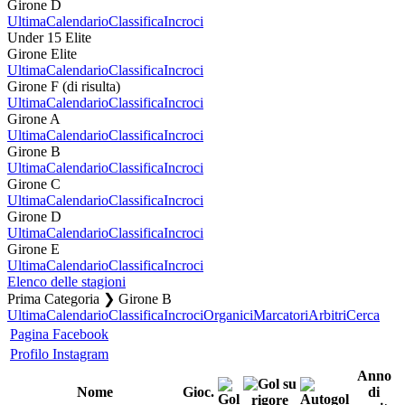
Girone D
Ultima
Calendario
Classifica
Incroci
Under 15 Elite
Girone Elite
Ultima
Calendario
Classifica
Incroci
Girone F (di risulta)
Ultima
Calendario
Classifica
Incroci
Girone A
Ultima
Calendario
Classifica
Incroci
Girone B
Ultima
Calendario
Classifica
Incroci
Girone C
Ultima
Calendario
Classifica
Incroci
Girone D
Ultima
Calendario
Classifica
Incroci
Girone E
Ultima
Calendario
Classifica
Incroci
Elenco delle stagioni
Prima Categoria ❯ Girone B
Ultima
Calendario
Classifica
Incroci
Organici
Marcatori
Arbitri
Cerca
Pagina Facebook
Profilo Instagram
Anno
Nome
Gioc.
di