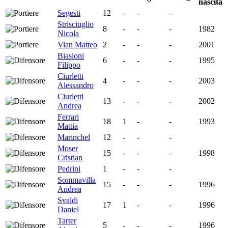
nascita
Segesti
12
-
-
-
Strisciuglio
8
-
-
-
1982
Nicola
Vian Matteo
2
-
-
-
2001
Biasioni
6
-
-
-
1995
Filippo
Ciurletti
4
-
-
-
2003
Alessandro
Ciurletti
13
-
-
-
2002
Andrea
Ferrari
18
1
-
-
1993
Mattia
Marinchel
12
-
-
-
Moser
15
-
-
-
1998
Cristian
Pedrini
1
-
-
-
Sommavilla
15
-
-
-
1996
Andrea
Svaldi
17
1
-
-
1996
Daniel
Tarter
5
-
-
-
1996