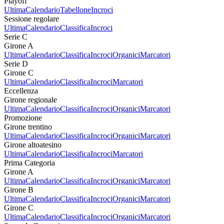
Playoff
Ultima
Calendario
Tabellone
Incroci
Sessione regolare
Ultima
Calendario
Classifica
Incroci
Serie C
Girone A
Ultima
Calendario
Classifica
Incroci
Organici
Marcatori
Serie D
Girone C
Ultima
Calendario
Classifica
Incroci
Marcatori
Eccellenza
Girone regionale
Ultima
Calendario
Classifica
Incroci
Organici
Marcatori
Promozione
Girone trentino
Ultima
Calendario
Classifica
Incroci
Organici
Marcatori
Girone altoatesino
Ultima
Calendario
Classifica
Incroci
Marcatori
Prima Categoria
Girone A
Ultima
Calendario
Classifica
Incroci
Organici
Marcatori
Girone B
Ultima
Calendario
Classifica
Incroci
Organici
Marcatori
Girone C
Ultima
Calendario
Classifica
Incroci
Organici
Marcatori