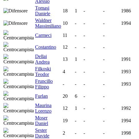
Alessio
Tomasi
18
1
-
-
1986
Daniele
Waldner
10
-
-
-
1994
Massimiliano
Carmeci
11
-
-
-
Costantino
12
-
-
-
Dellai
13
1
-
-
1991
Andrea
Filkoski
4
-
-
-
1993
Teodor
Fruncillo
-
-
-
-
1993
Filippo
Furlan
20
6
-
-
Maurina
12
1
-
-
1992
Lorenzo
Moser
19
-
-
-
1994
Daniel
Sester
2
-
-
-
1998
Davide