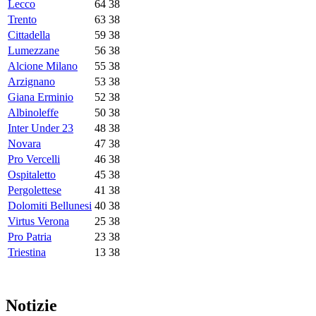
Lecco
64
38
Trento
63
38
Cittadella
59
38
Lumezzane
56
38
Alcione Milano
55
38
Arzignano
53
38
Giana Erminio
52
38
Albinoleffe
50
38
Inter Under 23
48
38
Novara
47
38
Pro Vercelli
46
38
Ospitaletto
45
38
Pergolettese
41
38
Dolomiti Bellunesi
40
38
Virtus Verona
25
38
Pro Patria
23
38
Triestina
13
38
Notizie