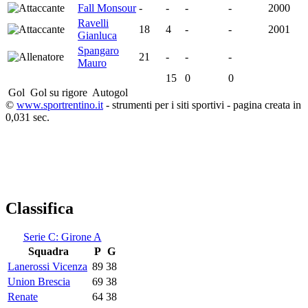
Fall Monsour
-
-
-
-
2000
Ravelli
18
4
-
-
2001
Gianluca
Spangaro
21
-
-
-
Mauro
15
0
0
Gol
Gol su rigore
Autogol
©
www.sportrentino.it
- strumenti per i siti sportivi - pagina creata in
0,031 sec.
Classifica
Serie C: Girone A
Squadra
P
G
Lanerossi Vicenza
89
38
Union Brescia
69
38
Renate
64
38