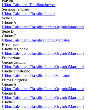
Playoff
Ultima
Calendario
Tabellone
Incroci
Sessione regolare
Ultima
Calendario
Classifica
Incroci
Serie C
Girone A
Ultima
Calendario
Classifica
Incroci
Organici
Marcatori
Serie D
Girone C
Ultima
Calendario
Classifica
Incroci
Marcatori
Eccellenza
Girone regionale
Ultima
Calendario
Classifica
Incroci
Organici
Marcatori
Promozione
Girone trentino
Ultima
Calendario
Classifica
Incroci
Organici
Marcatori
Girone altoatesino
Ultima
Calendario
Classifica
Incroci
Marcatori
Prima Categoria
Girone A
Ultima
Calendario
Classifica
Incroci
Organici
Marcatori
Girone B
Ultima
Calendario
Classifica
Incroci
Organici
Marcatori
Girone C
Ultima
Calendario
Classifica
Incroci
Organici
Marcatori