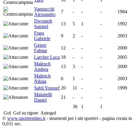
Vannucchi
7
-
-
-
1984
Alessandro
Dwomoh
13
5
1
-
1992
Samuel
Frara
9
2
-
-
2003
Gabriele
Geiser
12
-
-
-
2000
Fabian
Larcher Luca
18
-
-
-
2005
Malench
13
3
-
-
2000
Andrea
Malench
6
1
-
-
2003
Niklas
Sabil Youssef
20
11
-
-
1999
Maistrelli
21
-
-
-
Daniel
36
1
1
Gol
Gol su rigore
Autogol
©
www.sportrentino.it
- strumenti per i siti sportivi - pagina creata in
0,031 sec.