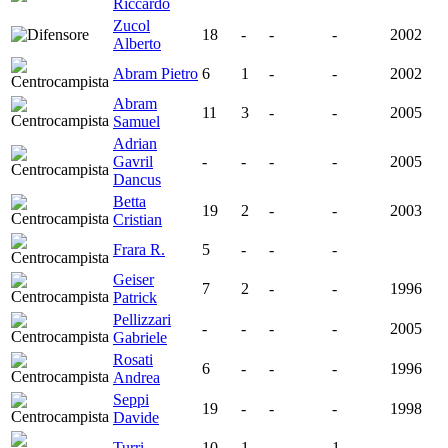
Riccardo
Zucol
18
-
-
-
2002
Alberto
Abram Pietro
6
1
-
-
2002
Abram
11
3
-
-
2005
Samuel
Adrian
Gavril
-
-
-
-
2005
Dancus
Betta
19
2
-
-
2003
Cristian
Frara R.
5
-
-
-
Geiser
7
2
-
-
1996
Patrick
Pellizzari
-
-
-
-
2005
Gabriele
Rosati
6
-
-
-
1996
Andrea
Seppi
19
-
-
-
1998
Davide
Turri
10
1
-
1