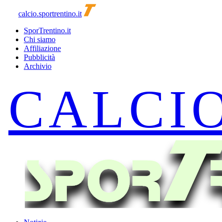
calcio.sportrentino.it
SporTrentino.it
Chi siamo
Affiliazione
Pubblicità
Archivio