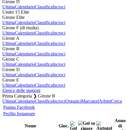
Girone D
Ultima
Calendario
Classifica
Incroci
Under 15 Elite
Girone Elite
Ultima
Calendario
Classifica
Incroci
Girone F (di risulta)
Ultima
Calendario
Classifica
Incroci
Girone A
Ultima
Calendario
Classifica
Incroci
Girone B
Ultima
Calendario
Classifica
Incroci
Girone C
Ultima
Calendario
Classifica
Incroci
Girone D
Ultima
Calendario
Classifica
Incroci
Girone E
Ultima
Calendario
Classifica
Incroci
Elenco delle stagioni
Prima Categoria ❯ Girone B
Ultima
Calendario
Classifica
Incroci
Organici
Marcatori
Arbitri
Cerca
Pagina Facebook
Profilo Instagram
Anno
Nome
Gioc.
di