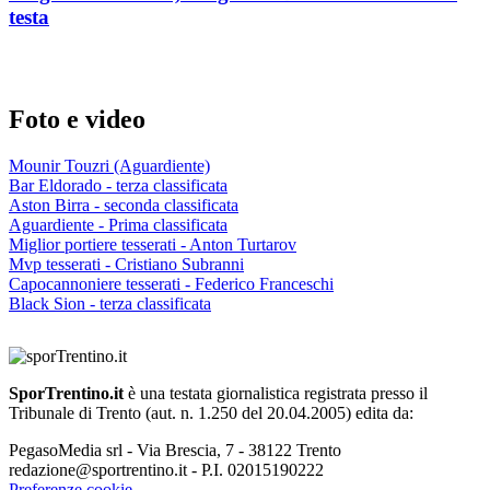
testa
Foto e video
Mounir Touzri (Aguardiente)
Bar Eldorado - terza classificata
Aston Birra - seconda classificata
Aguardiente - Prima classificata
Miglior portiere tesserati - Anton Turtarov
Mvp tesserati - Cristiano Subranni
Capocannoniere tesserati - Federico Franceschi
Black Sion - terza classificata
SporTrentino.it
è una testata giornalistica registrata presso il
Tribunale di Trento (aut. n. 1.250 del 20.04.2005) edita da:
PegasoMedia srl - Via Brescia, 7 - 38122 Trento
redazione@sportrentino.it - P.I. 02015190222
Preferenze cookie