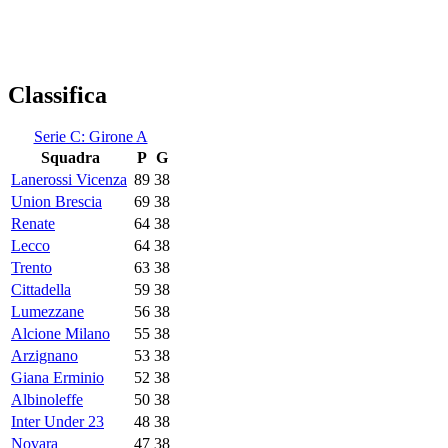
Classifica
Serie C: Girone A
Squadra
P
G
Lanerossi Vicenza
89
38
Union Brescia
69
38
Renate
64
38
Lecco
64
38
Trento
63
38
Cittadella
59
38
Lumezzane
56
38
Alcione Milano
55
38
Arzignano
53
38
Giana Erminio
52
38
Albinoleffe
50
38
Inter Under 23
48
38
Novara
47
38