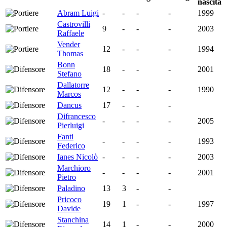
nascita
Abram Luigi
-
-
-
-
1999
Castrovilli
9
-
-
-
2003
Raffaele
Vender
12
-
-
-
1994
Thomas
Bonn
18
-
-
-
2001
Stefano
Dallatorre
12
-
-
-
1990
Marcos
Dancus
17
-
-
-
Difrancesco
-
-
-
-
2005
Pierluigi
Fanti
-
-
-
-
1993
Federico
Ianes Nicolò
-
-
-
-
2003
Marchioro
-
-
-
-
2001
Pietro
Paladino
13
3
-
-
Pricoco
19
1
-
-
1997
Davide
Stanchina
14
1
-
-
2000