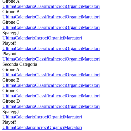
Girone A
Ultima
Calendario
Classifica
Incroci
Organici
Marcatori
Girone B
Ultima
Calendario
Classifica
Incroci
Organici
Marcatori
Girone C
Ultima
Calendario
Classifica
Incroci
Organici
Marcatori
Spareggi
Ultima
Calendario
Incroci
Organici
Marcatori
Playoff
Ultima
Calendario
Classifica
Incroci
Organici
Marcatori
Playout
Ultima
Calendario
Classifica
Incroci
Organici
Marcatori
Seconda Categoria
Girone A
Ultima
Calendario
Classifica
Incroci
Organici
Marcatori
Girone B
Ultima
Calendario
Classifica
Incroci
Organici
Marcatori
Girone C
Ultima
Calendario
Classifica
Incroci
Organici
Marcatori
Girone D
Ultima
Calendario
Classifica
Incroci
Organici
Marcatori
Spareggi
Ultima
Calendario
Incroci
Organici
Marcatori
Playoff
Ultima
Calendario
Incroci
Organici
Marcatori