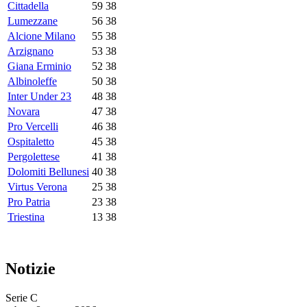
Cittadella
59
38
Lumezzane
56
38
Alcione Milano
55
38
Arzignano
53
38
Giana Erminio
52
38
Albinoleffe
50
38
Inter Under 23
48
38
Novara
47
38
Pro Vercelli
46
38
Ospitaletto
45
38
Pergolettese
41
38
Dolomiti Bellunesi
40
38
Virtus Verona
25
38
Pro Patria
23
38
Triestina
13
38
Notizie
Serie C