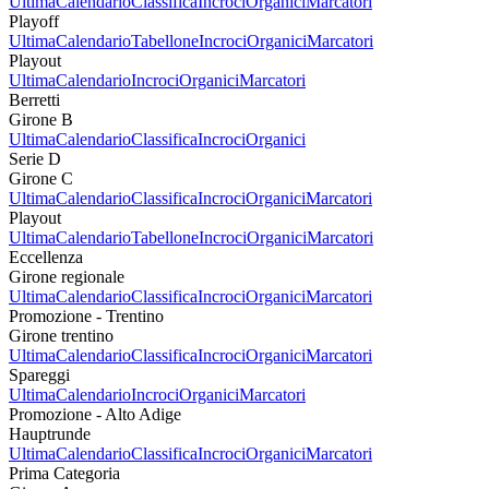
Ultima
Calendario
Classifica
Incroci
Organici
Marcatori
Playoff
Ultima
Calendario
Tabellone
Incroci
Organici
Marcatori
Playout
Ultima
Calendario
Incroci
Organici
Marcatori
Berretti
Girone B
Ultima
Calendario
Classifica
Incroci
Organici
Serie D
Girone C
Ultima
Calendario
Classifica
Incroci
Organici
Marcatori
Playout
Ultima
Calendario
Tabellone
Incroci
Organici
Marcatori
Eccellenza
Girone regionale
Ultima
Calendario
Classifica
Incroci
Organici
Marcatori
Promozione - Trentino
Girone trentino
Ultima
Calendario
Classifica
Incroci
Organici
Marcatori
Spareggi
Ultima
Calendario
Incroci
Organici
Marcatori
Promozione - Alto Adige
Hauptrunde
Ultima
Calendario
Classifica
Incroci
Organici
Marcatori
Prima Categoria