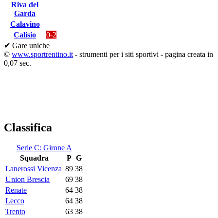
Riva del
Garda
Calavino
Calisio
0-2
✔ Gare uniche
©
www.sportrentino.it
- strumenti per i siti sportivi - pagina creata in
0,07 sec.
Classifica
Serie C: Girone A
Squadra
P
G
Lanerossi Vicenza
89
38
Union Brescia
69
38
Renate
64
38
Lecco
64
38
Trento
63
38