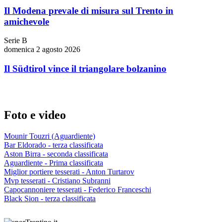
Il Modena prevale di misura sul Trento in
amichevole
Serie B
domenica 2 agosto 2026
Il Südtirol vince il triangolare bolzanino
Foto e video
Mounir Touzri (Aguardiente)
Bar Eldorado - terza classificata
Aston Birra - seconda classificata
Aguardiente - Prima classificata
Miglior portiere tesserati - Anton Turtarov
Mvp tesserati - Cristiano Subranni
Capocannoniere tesserati - Federico Franceschi
Black Sion - terza classificata