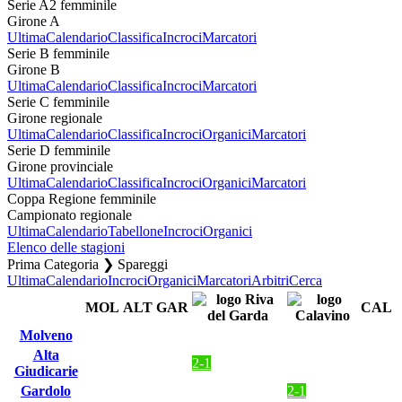
Serie A2 femminile
Girone A
Ultima
Calendario
Classifica
Incroci
Marcatori
Serie B femminile
Girone B
Ultima
Calendario
Classifica
Incroci
Marcatori
Serie C femminile
Girone regionale
Ultima
Calendario
Classifica
Incroci
Organici
Marcatori
Serie D femminile
Girone provinciale
Ultima
Calendario
Classifica
Incroci
Organici
Marcatori
Coppa Regione femminile
Campionato regionale
Ultima
Calendario
Tabellone
Incroci
Organici
Elenco delle stagioni
Prima Categoria ❯ Spareggi
Ultima
Calendario
Incroci
Organici
Marcatori
Arbitri
Cerca
MOL
ALT
GAR
CAL
Molveno
Alta
2-1
Giudicarie
Gardolo
2-1