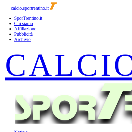
calcio.sportrentino.it
SporTrentino.it
Chi siamo
Affiliazione
Pubblicità
Archivio