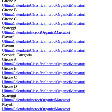
Girone A
Ultima
Calendario
Classifica
Incroci
Organici
Marcatori
Girone B
Ultima
Calendario
Classifica
Incroci
Organici
Marcatori
Girone C
Ultima
Calendario
Classifica
Incroci
Organici
Marcatori
Spareggi
Ultima
Calendario
Incroci
Organici
Marcatori
Playoff
Ultima
Calendario
Classifica
Incroci
Organici
Marcatori
Playout
Ultima
Calendario
Classifica
Incroci
Organici
Marcatori
Seconda Categoria
Girone A
Ultima
Calendario
Classifica
Incroci
Organici
Marcatori
Girone B
Ultima
Calendario
Classifica
Incroci
Organici
Marcatori
Girone C
Ultima
Calendario
Classifica
Incroci
Organici
Marcatori
Girone D
Ultima
Calendario
Classifica
Incroci
Organici
Marcatori
Spareggi
Ultima
Calendario
Incroci
Organici
Marcatori
Playoff
Ultima
Calendario
Incroci
Organici
Marcatori