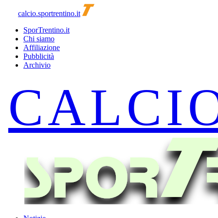
calcio.sportrentino.it
SporTrentino.it
Chi siamo
Affiliazione
Pubblicità
Archivio