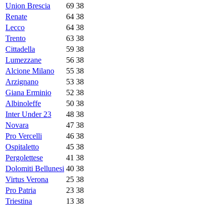
Union Brescia
69
38
Renate
64
38
Lecco
64
38
Trento
63
38
Cittadella
59
38
Lumezzane
56
38
Alcione Milano
55
38
Arzignano
53
38
Giana Erminio
52
38
Albinoleffe
50
38
Inter Under 23
48
38
Novara
47
38
Pro Vercelli
46
38
Ospitaletto
45
38
Pergolettese
41
38
Dolomiti Bellunesi
40
38
Virtus Verona
25
38
Pro Patria
23
38
Triestina
13
38