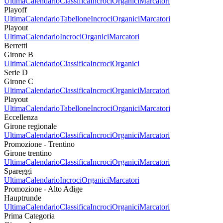
Ultima
Calendario
Classifica
Incroci
Organici
Marcatori
Playoff
Ultima
Calendario
Tabellone
Incroci
Organici
Marcatori
Playout
Ultima
Calendario
Incroci
Organici
Marcatori
Berretti
Girone B
Ultima
Calendario
Classifica
Incroci
Organici
Serie D
Girone C
Ultima
Calendario
Classifica
Incroci
Organici
Marcatori
Playout
Ultima
Calendario
Tabellone
Incroci
Organici
Marcatori
Eccellenza
Girone regionale
Ultima
Calendario
Classifica
Incroci
Organici
Marcatori
Promozione - Trentino
Girone trentino
Ultima
Calendario
Classifica
Incroci
Organici
Marcatori
Spareggi
Ultima
Calendario
Incroci
Organici
Marcatori
Promozione - Alto Adige
Hauptrunde
Ultima
Calendario
Classifica
Incroci
Organici
Marcatori
Prima Categoria