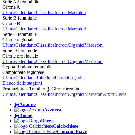
Serie A2 femminile
Girone A
Ultima
Calendario
Classifica
Incroci
Marcatori
Serie B femminile
Girone B
Ultima
Calendario
Classifica
Incroci
Marcatori
Serie C femminile
Girone regionale
Ultima
Calendario
Classifica
Incroci
Organici
Marcatori
Serie D femminile
Girone provinciale
Ultima
Calendario
Classifica
Incroci
Organici
Marcatori
Coppa Regione femminile
Campionato regionale
Ultima
Calendario
Tabellone
Incroci
Organici
Elenco delle stagioni
Promozione - Trentino ❯ Girone trentino
Ultima
Calendario
Classifica
Incroci
Organici
Marcatori
Arbitri
Cerca
Anaune
Azzurra
Baone
Borgo
Calciochiese
Comano Fiavé