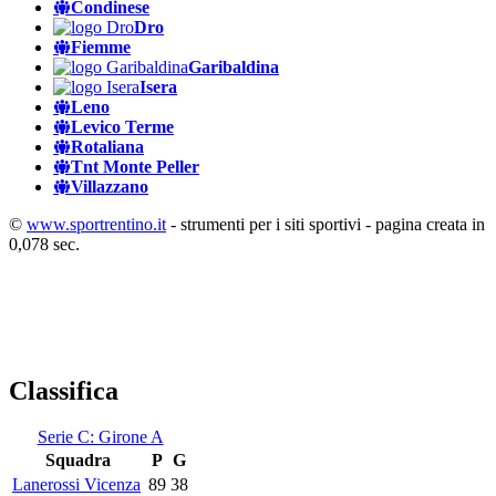
Condinese
Dro
Fiemme
Garibaldina
Isera
Leno
Levico Terme
Rotaliana
Tnt Monte Peller
Villazzano
©
www.sportrentino.it
- strumenti per i siti sportivi - pagina creata in
0,078 sec.
Classifica
Serie C: Girone A
Squadra
P
G
Lanerossi Vicenza
89
38