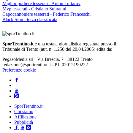
Miglior portiere tesserati - Anton Turtarov
Mvp tesserati - Cristiano Subranni
Capocannoniere tesserati - Federico Franceschi
Black Sion - terza classificata
SporTrentino.it
è una testata giornalistica registrata presso il
Tribunale di Trento (aut. n. 1.250 del 20.04.2005) edita da:
PegasoMedia srl - Via Brescia, 7 - 38122 Trento
redazione@sportrentino.it - P.I. 02015190222
Preferenze cookie
SporTrentino.it
Chi siamo
Affiliazione
Pubblicità