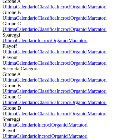
Girone A
Ultima
Calendario
Classifica
Incroci
Organici
Marcatori
Girone B
Ultima
Calendario
Classifica
Incroci
Organici
Marcatori
Girone C
Ultima
Calendario
Classifica
Incroci
Organici
Marcatori
Spareggi
Ultima
Calendario
Incroci
Organici
Marcatori
Playoff
Ultima
Calendario
Classifica
Incroci
Organici
Marcatori
Playout
Ultima
Calendario
Classifica
Incroci
Organici
Marcatori
Seconda Categoria
Girone A
Ultima
Calendario
Classifica
Incroci
Organici
Marcatori
Girone B
Ultima
Calendario
Classifica
Incroci
Organici
Marcatori
Girone C
Ultima
Calendario
Classifica
Incroci
Organici
Marcatori
Girone D
Ultima
Calendario
Classifica
Incroci
Organici
Marcatori
Spareggi
Ultima
Calendario
Incroci
Organici
Marcatori
Playoff
Ultima
Calendario
Incroci
Organici
Marcatori