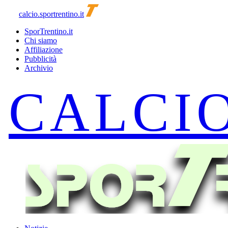
calcio.sportrentino.it
SporTrentino.it
Chi siamo
Affiliazione
Pubblicità
Archivio