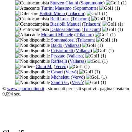
Sturzen Gianni
(
Sopramonte
)
1
(1)
Turrini Massimo
(
Sopramonte
)
1
(1)
Battisti Mirco
(
Trilacum
)
1
(1)
Belli Luca
(
Trilacum
)
1
(1)
Biasiolli Manuel
(
Trilacum
)
1
(1)
Daldoss Stefano
(
Trilacum
)
1
(1)
Morandi Michele
(
Trilacum
)
1
(1)
Sommadossi
(
Trilacum
)
1
(1)
Baldo
(
Vallarsa
)
1
(1)
Cristoforetti
(
Vallarsa
)
1
(1)
Pezzato
(
Vallarsa
)
1
(1)
Raffaelli
(
Vallarsa
)
1
(1)
Chini M.
(
Vervò
)
1
(1)
Casari
(
Vervò
)
1
(1)
Micheletti
(
Vervò
)
1
(1)
Sandri G.
(
Vervò
)
1
(1)
©
www.sportrentino.it
- strumenti per i siti sportivi - pagina creata in
0,094 sec.