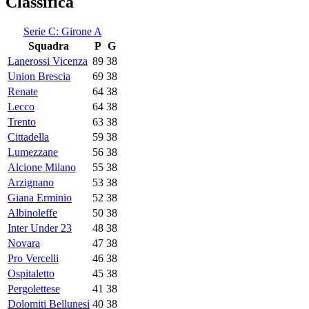
Classifica
Serie C: Girone A
Squadra
P
G
Lanerossi Vicenza
89
38
Union Brescia
69
38
Renate
64
38
Lecco
64
38
Trento
63
38
Cittadella
59
38
Lumezzane
56
38
Alcione Milano
55
38
Arzignano
53
38
Giana Erminio
52
38
Albinoleffe
50
38
Inter Under 23
48
38
Novara
47
38
Pro Vercelli
46
38
Ospitaletto
45
38
Pergolettese
41
38
Dolomiti Bellunesi
40
38