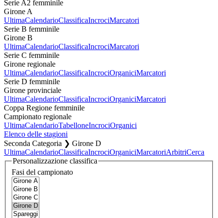
Serie A2 femminile
Girone A
Ultima
Calendario
Classifica
Incroci
Marcatori
Serie B femminile
Girone B
Ultima
Calendario
Classifica
Incroci
Marcatori
Serie C femminile
Girone regionale
Ultima
Calendario
Classifica
Incroci
Organici
Marcatori
Serie D femminile
Girone provinciale
Ultima
Calendario
Classifica
Incroci
Organici
Marcatori
Coppa Regione femminile
Campionato regionale
Ultima
Calendario
Tabellone
Incroci
Organici
Elenco delle stagioni
Seconda Categoria ❯ Girone D
Ultima
Calendario
Classifica
Incroci
Organici
Marcatori
Arbitri
Cerca
Personalizzazione classifica
Fasi del campionato