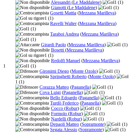
Alessandri
(
Le Maddalene
)
1
(1)
Gianotti
(
Le Maddalene
)
1
(1)
Gosetti Mattia
(
Mezzana Marilleva
)
1
(1)
Ravelli Walter
(
Mezzana Marilleva
)
1
(1)
Taraboi Andrea
(
Mezzana Marilleva
)
1
(1)
Girardi Paolo
(
Mezzana Marilleva
)
1
(1)
Bosetti
(
Mezzana Marilleva
)
1
(1)
Redolfi Manuel
(
Mezzana Marilleva
)
1
1
(1)
Gironimi Diego
(
Monte Ozolo
)
1
(1)
Springhetti Roberto
(
Monte Ozolo
)
1
(1)
Corazza Matteo
(
Paganella
)
1
(1)
Cova Luigi
(
Paganella
)
1
(1)
Bello Edoardo
(
Paganella
)
1
(1)
Turdò Federico
(
Paganella
)
1
(1)
Cocco
(
Robur
)
1
(1)
Formolo
(
Robur
)
1
(1)
Nardelli
(
Robur
)
1
(1)
Depaoli Matteo
(
Sopramonte
)
1
(1)
Segata Alessio
(
Sopramonte
)
1
(1)