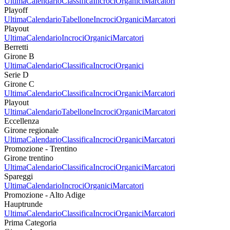
Ultima
Calendario
Classifica
Incroci
Organici
Marcatori
Playoff
Ultima
Calendario
Tabellone
Incroci
Organici
Marcatori
Playout
Ultima
Calendario
Incroci
Organici
Marcatori
Berretti
Girone B
Ultima
Calendario
Classifica
Incroci
Organici
Serie D
Girone C
Ultima
Calendario
Classifica
Incroci
Organici
Marcatori
Playout
Ultima
Calendario
Tabellone
Incroci
Organici
Marcatori
Eccellenza
Girone regionale
Ultima
Calendario
Classifica
Incroci
Organici
Marcatori
Promozione - Trentino
Girone trentino
Ultima
Calendario
Classifica
Incroci
Organici
Marcatori
Spareggi
Ultima
Calendario
Incroci
Organici
Marcatori
Promozione - Alto Adige
Hauptrunde
Ultima
Calendario
Classifica
Incroci
Organici
Marcatori
Prima Categoria