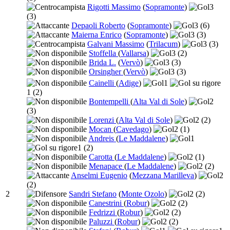
Rigotti Massimo
(
Sopramonte
)
3
(3)
Depaoli Roberto
(
Sopramonte
)
3
(6)
Maierna Enrico
(
Sopramonte
)
3
(3)
Galvani Massimo
(
Trilacum
)
3
(3)
Stoffella
(
Vallarsa
)
3
(2)
Brida L.
(
Vervò
)
3
(3)
Orsingher
(
Vervò
)
3
(3)
Cainelli
(
Adige
)
1
1
(2)
Bontempelli
(
Alta Val di Sole
)
2
(3)
Lorenzi
(
Alta Val di Sole
)
2
(2)
Mocan
(
Cavedago
)
2
(1)
Andreis
(
Le Maddalene
)
1
1
(2)
Carotta
(
Le Maddalene
)
2
(1)
Menapace
(
Le Maddalene
)
2
(2)
Anselmi Eugenio
(
Mezzana Marilleva
)
2
(2)
2
Sandri Stefano
(
Monte Ozolo
)
2
(2)
Canestrini
(
Robur
)
2
(2)
Fedrizzi
(
Robur
)
2
(2)
Paluzzi
(
Robur
)
2
(2)