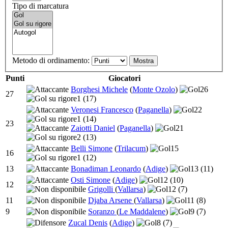
Tipo di marcatura
Metodo di ordinamento:
Punti
Giocatori
Borghesi Michele
(
Monte Ozolo
)
26
27
1
(17)
Veronesi Francesco
(
Paganella
)
22
1
(14)
23
Zaiotti Daniel
(
Paganella
)
21
2
(13)
Belli Simone
(
Trilacum
)
15
16
1
(12)
13
Bonadiman Leonardo
(
Adige
)
13
(11)
Osti Simone
(
Adige
)
12
(10)
12
Grigolli
(
Vallarsa
)
12
(7)
11
Djaba Arsene
(
Vallarsa
)
11
(8)
9
Soranzo
(
Le Maddalene
)
9
(7)
Zucal Denis
(
Adige
)
8
(7)