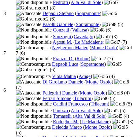
Pedrotti
(
Alta Val di Sole
)
7
1
(8)
8
Depaoli Stefano
(
Sopramonte
)
6
2
(6)
Pasolli Gabriele
(
Sopramonte
)
8
(5)
Conzatti
(
Vallarsa
)
8
(6)
Sanzogni
(
Cavedago
)
7
(3)
Agosti M.
(
Le Maddalene
)
7
(7)
Negherbon Matteo
(
Monte Ozolo
)
7
7
(6)
Franzoi D.
(
Robur
)
7
(7)
Depaoli Luca
(
Sopramonte
)
5
2
(6)
Viola Mattia
(
Adige
)
6
(4)
Di Girolamo Daniele
(
Monte Ozolo
)
6
(7)
6
Pellegrini Daniele
(
Monte Ozolo
)
6
(4)
Ferrari Simone
(
Trilacum
)
6
(5)
Caldini Francesco
(
Trilacum
)
6
(5)
Panizza
(
Alta Val di Sole
)
5
(5)
Tomaselli
(
Alta Val di Sole
)
5
(4)
Rodegher M.
(
Le Maddalene
)
5
(3)
Deledda Marco
(
Monte Ozolo
)
5
(5)