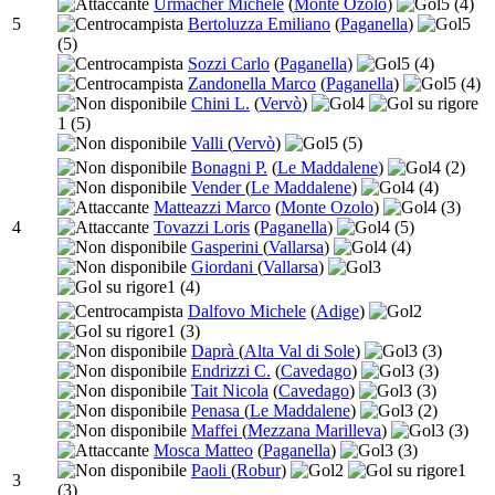
Urmacher Michele
(
Monte Ozolo
)
5
(4)
5
Bertoluzza Emiliano
(
Paganella
)
5
(5)
Sozzi Carlo
(
Paganella
)
5
(4)
Zandonella Marco
(
Paganella
)
5
(4)
Chini L.
(
Vervò
)
4
1
(5)
Valli
(
Vervò
)
5
(5)
Bonagni P.
(
Le Maddalene
)
4
(2)
Vender
(
Le Maddalene
)
4
(4)
Matteazzi Marco
(
Monte Ozolo
)
4
(3)
4
Tovazzi Loris
(
Paganella
)
4
(5)
Gasperini
(
Vallarsa
)
4
(4)
Giordani
(
Vallarsa
)
3
1
(4)
Dalfovo Michele
(
Adige
)
2
1
(3)
Daprà
(
Alta Val di Sole
)
3
(3)
Endrizzi C.
(
Cavedago
)
3
(3)
Tait Nicola
(
Cavedago
)
3
(3)
Penasa
(
Le Maddalene
)
3
(2)
Maffei
(
Mezzana Marilleva
)
3
(3)
Mosca Matteo
(
Paganella
)
3
(3)
Paoli
(
Robur
)
2
1
3
(3)