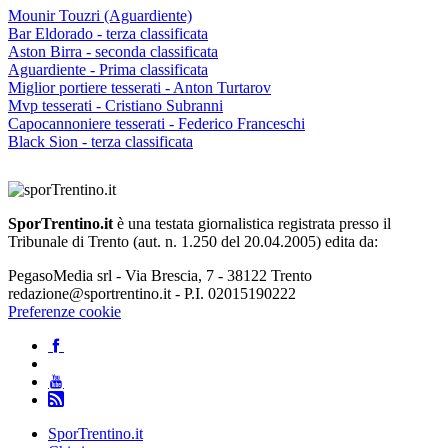
Mounir Touzri (Aguardiente)
Bar Eldorado - terza classificata
Aston Birra - seconda classificata
Aguardiente - Prima classificata
Miglior portiere tesserati - Anton Turtarov
Mvp tesserati - Cristiano Subranni
Capocannoniere tesserati - Federico Franceschi
Black Sion - terza classificata
SporTrentino.it
è una testata giornalistica registrata presso il
Tribunale di Trento (aut. n. 1.250 del 20.04.2005) edita da:
PegasoMedia srl - Via Brescia, 7 - 38122 Trento
redazione@sportrentino.it - P.I. 02015190222
Preferenze cookie
SporTrentino.it