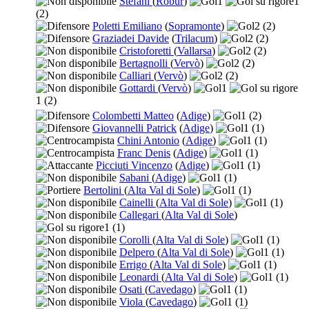
Stefani
(
Robur
)
1
1
(2)
Poletti Emiliano
(
Sopramonte
)
2
(2)
Graziadei Davide
(
Trilacum
)
2
(2)
Cristoforetti
(
Vallarsa
)
2
(2)
Bertagnolli
(
Vervò
)
2
(2)
Calliari
(
Vervò
)
2
(2)
Gottardi
(
Vervò
)
1
1
(2)
Colombetti Matteo
(
Adige
)
1
(2)
Giovannelli Patrick
(
Adige
)
1
(1)
Chini Antonio
(
Adige
)
1
(1)
Franc Denis
(
Adige
)
1
(1)
Picciuti Vincenzo
(
Adige
)
1
(1)
Sabani
(
Adige
)
1
(1)
Bertolini
(
Alta Val di Sole
)
1
(1)
Cainelli
(
Alta Val di Sole
)
1
(1)
Callegari
(
Alta Val di Sole
)
1
(1)
Corolli
(
Alta Val di Sole
)
1
(1)
Delpero
(
Alta Val di Sole
)
1
(1)
Errigo
(
Alta Val di Sole
)
1
(1)
Leonardi
(
Alta Val di Sole
)
1
(1)
Osati
(
Cavedago
)
1
(1)
Viola
(
Cavedago
)
1
(1)