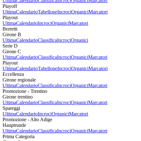
Ultima
Calendario
Classifica
Incroci
Organici
Marcatori
Playoff
Ultima
Calendario
Tabellone
Incroci
Organici
Marcatori
Playout
Ultima
Calendario
Incroci
Organici
Marcatori
Berretti
Girone B
Ultima
Calendario
Classifica
Incroci
Organici
Serie D
Girone C
Ultima
Calendario
Classifica
Incroci
Organici
Marcatori
Playout
Ultima
Calendario
Tabellone
Incroci
Organici
Marcatori
Eccellenza
Girone regionale
Ultima
Calendario
Classifica
Incroci
Organici
Marcatori
Promozione - Trentino
Girone trentino
Ultima
Calendario
Classifica
Incroci
Organici
Marcatori
Spareggi
Ultima
Calendario
Incroci
Organici
Marcatori
Promozione - Alto Adige
Hauptrunde
Ultima
Calendario
Classifica
Incroci
Organici
Marcatori
Prima Categoria