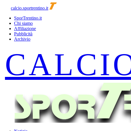
calcio.sportrentino.it
SporTrentino.it
Chi siamo
Affiliazione
Pubblicità
Archivio