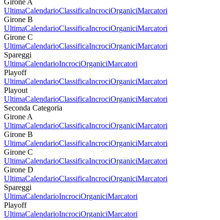
Girone A
Ultima
Calendario
Classifica
Incroci
Organici
Marcatori
Girone B
Ultima
Calendario
Classifica
Incroci
Organici
Marcatori
Girone C
Ultima
Calendario
Classifica
Incroci
Organici
Marcatori
Spareggi
Ultima
Calendario
Incroci
Organici
Marcatori
Playoff
Ultima
Calendario
Classifica
Incroci
Organici
Marcatori
Playout
Ultima
Calendario
Classifica
Incroci
Organici
Marcatori
Seconda Categoria
Girone A
Ultima
Calendario
Classifica
Incroci
Organici
Marcatori
Girone B
Ultima
Calendario
Classifica
Incroci
Organici
Marcatori
Girone C
Ultima
Calendario
Classifica
Incroci
Organici
Marcatori
Girone D
Ultima
Calendario
Classifica
Incroci
Organici
Marcatori
Spareggi
Ultima
Calendario
Incroci
Organici
Marcatori
Playoff
Ultima
Calendario
Incroci
Organici
Marcatori