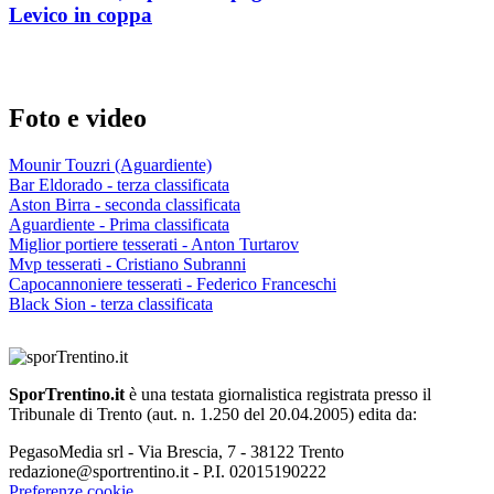
Levico in coppa
Foto e video
Mounir Touzri (Aguardiente)
Bar Eldorado - terza classificata
Aston Birra - seconda classificata
Aguardiente - Prima classificata
Miglior portiere tesserati - Anton Turtarov
Mvp tesserati - Cristiano Subranni
Capocannoniere tesserati - Federico Franceschi
Black Sion - terza classificata
SporTrentino.it
è una testata giornalistica registrata presso il
Tribunale di Trento (aut. n. 1.250 del 20.04.2005) edita da:
PegasoMedia srl - Via Brescia, 7 - 38122 Trento
redazione@sportrentino.it - P.I. 02015190222
Preferenze cookie