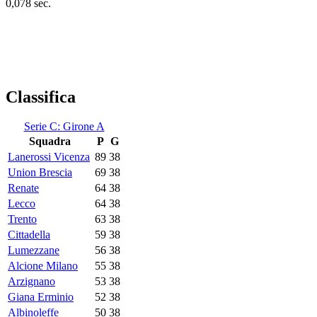
0,078 sec.
Classifica
Serie C: Girone A
Squadra
P
G
Lanerossi Vicenza
89
38
Union Brescia
69
38
Renate
64
38
Lecco
64
38
Trento
63
38
Cittadella
59
38
Lumezzane
56
38
Alcione Milano
55
38
Arzignano
53
38
Giana Erminio
52
38
Albinoleffe
50
38