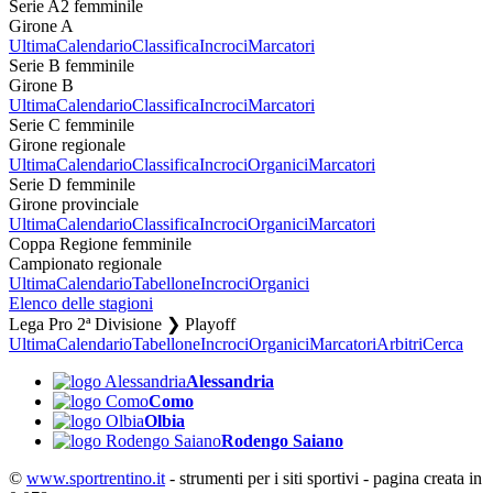
Serie A2 femminile
Girone A
Ultima
Calendario
Classifica
Incroci
Marcatori
Serie B femminile
Girone B
Ultima
Calendario
Classifica
Incroci
Marcatori
Serie C femminile
Girone regionale
Ultima
Calendario
Classifica
Incroci
Organici
Marcatori
Serie D femminile
Girone provinciale
Ultima
Calendario
Classifica
Incroci
Organici
Marcatori
Coppa Regione femminile
Campionato regionale
Ultima
Calendario
Tabellone
Incroci
Organici
Elenco delle stagioni
Lega Pro 2ª Divisione ❯ Playoff
Ultima
Calendario
Tabellone
Incroci
Organici
Marcatori
Arbitri
Cerca
Alessandria
Como
Olbia
Rodengo Saiano
©
www.sportrentino.it
- strumenti per i siti sportivi - pagina creata in