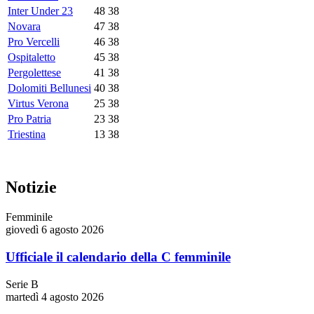
Inter Under 23
48
38
Novara
47
38
Pro Vercelli
46
38
Ospitaletto
45
38
Pergolettese
41
38
Dolomiti Bellunesi
40
38
Virtus Verona
25
38
Pro Patria
23
38
Triestina
13
38
Notizie
Femminile
giovedì 6 agosto 2026
Ufficiale il calendario della C femminile
Serie B
martedì 4 agosto 2026