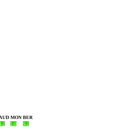
AUD
MON
BER
4-2
1-0
9-1