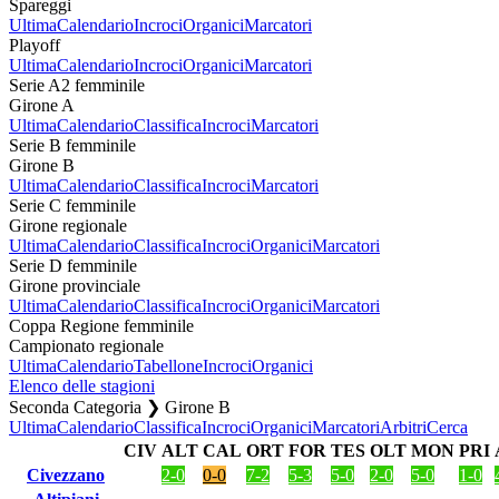
Spareggi
Ultima
Calendario
Incroci
Organici
Marcatori
Playoff
Ultima
Calendario
Incroci
Organici
Marcatori
Serie A2 femminile
Girone A
Ultima
Calendario
Classifica
Incroci
Marcatori
Serie B femminile
Girone B
Ultima
Calendario
Classifica
Incroci
Marcatori
Serie C femminile
Girone regionale
Ultima
Calendario
Classifica
Incroci
Organici
Marcatori
Serie D femminile
Girone provinciale
Ultima
Calendario
Classifica
Incroci
Organici
Marcatori
Coppa Regione femminile
Campionato regionale
Ultima
Calendario
Tabellone
Incroci
Organici
Elenco delle stagioni
Seconda Categoria ❯ Girone B
Ultima
Calendario
Classifica
Incroci
Organici
Marcatori
Arbitri
Cerca
CIV
ALT
CAL
ORT
FOR
TES
OLT
MON
PRI
Civezzano
2-0
0-0
7-2
5-3
5-0
2-0
5-0
1-0