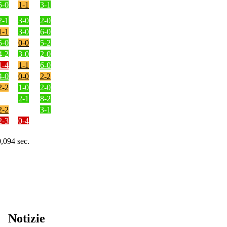
5-0
1-1
3-1
2-1
3-0
2-0
1-1
3-0
6-0
5-0
0-0
5-2
4-2
3-0
2-0
1-4
1-1
6-0
4-0
0-0
2-2
2-2
1-0
2-0
2-1
8-2
2-2
3-1
2-3
0-4
0,094 sec.
Notizie