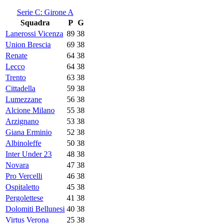
Serie C: Girone A
Squadra
P
G
Lanerossi Vicenza
89
38
Union Brescia
69
38
Renate
64
38
Lecco
64
38
Trento
63
38
Cittadella
59
38
Lumezzane
56
38
Alcione Milano
55
38
Arzignano
53
38
Giana Erminio
52
38
Albinoleffe
50
38
Inter Under 23
48
38
Novara
47
38
Pro Vercelli
46
38
Ospitaletto
45
38
Pergolettese
41
38
Dolomiti Bellunesi
40
38
Virtus Verona
25
38