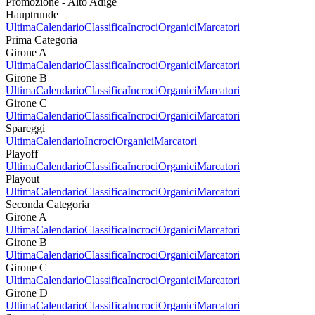
Promozione - Alto Adige
Hauptrunde
Ultima
Calendario
Classifica
Incroci
Organici
Marcatori
Prima Categoria
Girone A
Ultima
Calendario
Classifica
Incroci
Organici
Marcatori
Girone B
Ultima
Calendario
Classifica
Incroci
Organici
Marcatori
Girone C
Ultima
Calendario
Classifica
Incroci
Organici
Marcatori
Spareggi
Ultima
Calendario
Incroci
Organici
Marcatori
Playoff
Ultima
Calendario
Classifica
Incroci
Organici
Marcatori
Playout
Ultima
Calendario
Classifica
Incroci
Organici
Marcatori
Seconda Categoria
Girone A
Ultima
Calendario
Classifica
Incroci
Organici
Marcatori
Girone B
Ultima
Calendario
Classifica
Incroci
Organici
Marcatori
Girone C
Ultima
Calendario
Classifica
Incroci
Organici
Marcatori
Girone D
Ultima
Calendario
Classifica
Incroci
Organici
Marcatori