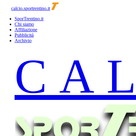
calcio.sportrentino.it
SporTrentino.it
Chi siamo
Affiliazione
Pubblicità
Archivio