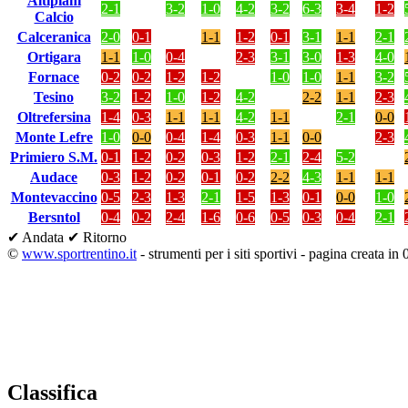
Altipiani
2-1
3-2
1-0
4-2
3-2
6-3
3-4
1-2
Calcio
Calceranica
2-0
0-1
1-1
1-2
0-1
3-1
1-1
2-1
Ortigara
1-1
1-0
0-4
2-3
3-1
3-0
1-3
4-0
Fornace
0-2
0-2
1-2
1-2
1-0
1-0
1-1
3-2
Tesino
3-2
1-2
1-0
1-2
4-2
2-2
1-1
2-3
Oltrefersina
1-4
0-3
1-1
1-1
4-2
1-1
2-1
0-0
Monte Lefre
1-0
0-0
0-4
1-4
0-3
1-1
0-0
2-3
Primiero S.M.
0-1
1-2
0-2
0-3
1-2
2-1
2-4
5-2
Audace
0-3
1-2
0-2
0-1
0-2
2-2
4-3
1-1
1-1
Montevaccino
0-5
2-3
1-3
2-1
1-5
1-3
0-1
0-0
1-0
Bersntol
0-4
0-2
2-4
1-6
0-6
0-5
0-3
0-4
2-1
✔ Andata
✔ Ritorno
©
www.sportrentino.it
- strumenti per i siti sportivi - pagina creata in 
Classifica