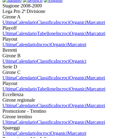
Stagione 2008-2009
Lega Pro 2ª Divisione
Girone A
Ultima
Calendario
Classifica
Incroci
Organici
Marcatori
Playoff
Ultima
Calendario
Tabellone
Incroci
Organici
Marcatori
Playout
Ultima
Calendario
Incroci
Organici
Marcatori
Berretti
Girone B
Ultima
Calendario
Classifica
Incroci
Organici
Serie D
Girone C
Ultima
Calendario
Classifica
Incroci
Organici
Marcatori
Playout
Ultima
Calendario
Tabellone
Incroci
Organici
Marcatori
Eccellenza
Girone regionale
Ultima
Calendario
Classifica
Incroci
Organici
Marcatori
Promozione - Trentino
Girone trentino
Ultima
Calendario
Classifica
Incroci
Organici
Marcatori
Spareggi
Ultima
Calendario
Incroci
Organici
Marcatori