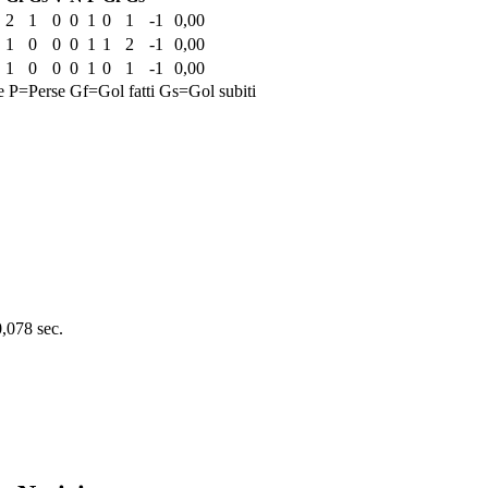
2
1
0
0
1
0
1
-1
0,00
1
0
0
0
1
1
2
-1
0,00
1
0
0
0
1
0
1
-1
0,00
e
P=Perse
Gf=Gol fatti
Gs=Gol subiti
0,078 sec.