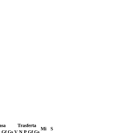
asa
Trasferta
Mi
S
P
Gf
Gs
V
N
P
Gf
Gs