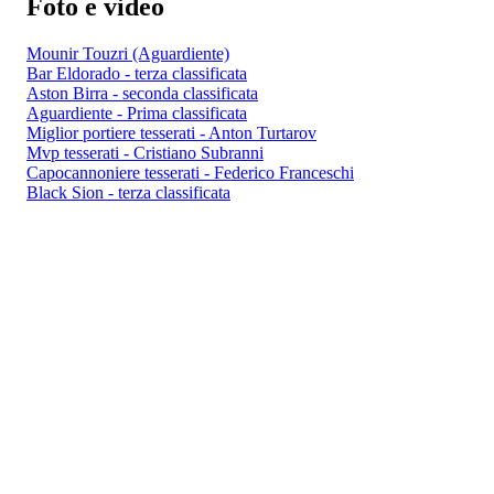
Foto e video
Mounir Touzri (Aguardiente)
Bar Eldorado - terza classificata
Aston Birra - seconda classificata
Aguardiente - Prima classificata
Miglior portiere tesserati - Anton Turtarov
Mvp tesserati - Cristiano Subranni
Capocannoniere tesserati - Federico Franceschi
Black Sion - terza classificata