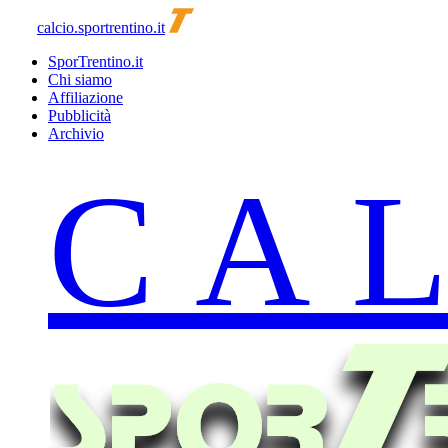
calcio.sportrentino.it
SporTrentino.it
Chi siamo
Affiliazione
Pubblicità
Archivio