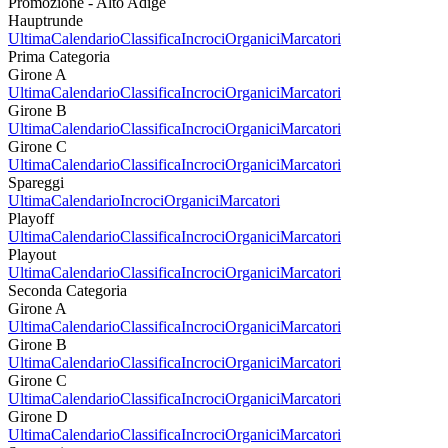
Promozione - Alto Adige
Hauptrunde
Ultima
Calendario
Classifica
Incroci
Organici
Marcatori
Prima Categoria
Girone A
Ultima
Calendario
Classifica
Incroci
Organici
Marcatori
Girone B
Ultima
Calendario
Classifica
Incroci
Organici
Marcatori
Girone C
Ultima
Calendario
Classifica
Incroci
Organici
Marcatori
Spareggi
Ultima
Calendario
Incroci
Organici
Marcatori
Playoff
Ultima
Calendario
Classifica
Incroci
Organici
Marcatori
Playout
Ultima
Calendario
Classifica
Incroci
Organici
Marcatori
Seconda Categoria
Girone A
Ultima
Calendario
Classifica
Incroci
Organici
Marcatori
Girone B
Ultima
Calendario
Classifica
Incroci
Organici
Marcatori
Girone C
Ultima
Calendario
Classifica
Incroci
Organici
Marcatori
Girone D
Ultima
Calendario
Classifica
Incroci
Organici
Marcatori