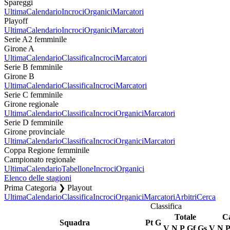
Spareggi
Ultima
Calendario
Incroci
Organici
Marcatori
Playoff
Ultima
Calendario
Incroci
Organici
Marcatori
Serie A2 femminile
Girone A
Ultima
Calendario
Classifica
Incroci
Marcatori
Serie B femminile
Girone B
Ultima
Calendario
Classifica
Incroci
Marcatori
Serie C femminile
Girone regionale
Ultima
Calendario
Classifica
Incroci
Organici
Marcatori
Serie D femminile
Girone provinciale
Ultima
Calendario
Classifica
Incroci
Organici
Marcatori
Coppa Regione femminile
Campionato regionale
Ultima
Calendario
Tabellone
Incroci
Organici
Elenco delle stagioni
Prima Categoria ❯ Playout
Ultima
Calendario
Classifica
Incroci
Organici
Marcatori
Arbitri
Cerca
Classifica
Totale
C
Squadra
Pt
G
V
N
P
Gf
Gs
V
N