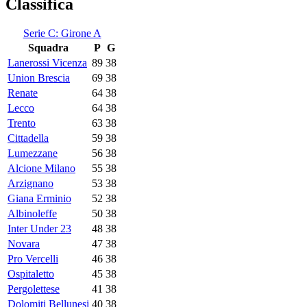
Classifica
Serie C: Girone A
Squadra
P
G
Lanerossi Vicenza
89
38
Union Brescia
69
38
Renate
64
38
Lecco
64
38
Trento
63
38
Cittadella
59
38
Lumezzane
56
38
Alcione Milano
55
38
Arzignano
53
38
Giana Erminio
52
38
Albinoleffe
50
38
Inter Under 23
48
38
Novara
47
38
Pro Vercelli
46
38
Ospitaletto
45
38
Pergolettese
41
38
Dolomiti Bellunesi
40
38