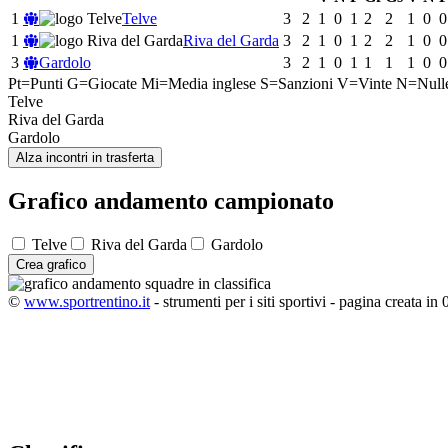
1
Telve
3
2
1
0
1
2
2
1
0
0
1
Riva del Garda
3
2
1
0
1
2
2
1
0
0
3
Gardolo
3
2
1
0
1
1
1
1
0
0
Pt=Punti
G=Giocate
Mi=Media inglese
S=Sanzioni
V=Vinte
N=Null
Telve
Riva del Garda
Gardolo
Alza incontri in trasferta
Grafico andamento campionato
Telve
Riva del Garda
Gardolo
Crea grafico
©
www.sportrentino.it
- strumenti per i siti sportivi - pagina creata in 