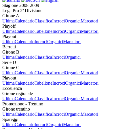
Stagione 2008-2009
Lega Pro 2ª Divisione
Girone A
Ultima
Calendario
Classifica
Incroci
Organici
Marcatori
Playoff
Ultima
Calendario
Tabellone
Incroci
Organici
Marcatori
Playout
Ultima
Calendario
Incroci
Organici
Marcatori
Berretti
Girone B
Ultima
Calendario
Classifica
Incroci
Organici
Serie D
Girone C
Ultima
Calendario
Classifica
Incroci
Organici
Marcatori
Playout
Ultima
Calendario
Tabellone
Incroci
Organici
Marcatori
Eccellenza
Girone regionale
Ultima
Calendario
Classifica
Incroci
Organici
Marcatori
Promozione - Trentino
Girone trentino
Ultima
Calendario
Classifica
Incroci
Organici
Marcatori
Spareggi
Ultima
Calendario
Incroci
Organici
Marcatori