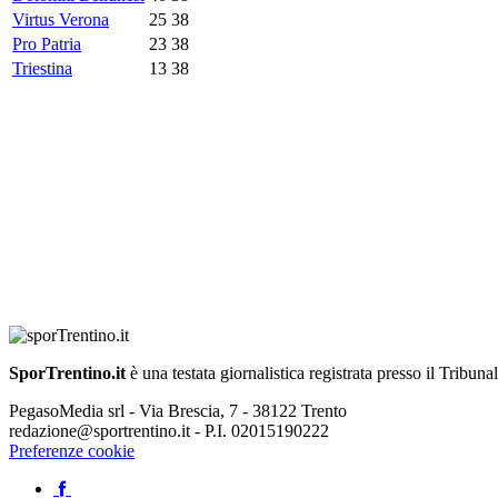
Virtus Verona
25
38
Pro Patria
23
38
Triestina
13
38
SporTrentino.it
è una testata giornalistica registrata presso il Tribuna
PegasoMedia srl - Via Brescia, 7 - 38122 Trento
redazione@sportrentino.it - P.I. 02015190222
Preferenze cookie