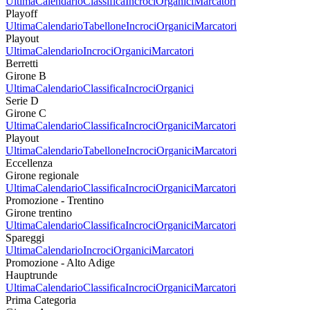
Ultima
Calendario
Classifica
Incroci
Organici
Marcatori
Playoff
Ultima
Calendario
Tabellone
Incroci
Organici
Marcatori
Playout
Ultima
Calendario
Incroci
Organici
Marcatori
Berretti
Girone B
Ultima
Calendario
Classifica
Incroci
Organici
Serie D
Girone C
Ultima
Calendario
Classifica
Incroci
Organici
Marcatori
Playout
Ultima
Calendario
Tabellone
Incroci
Organici
Marcatori
Eccellenza
Girone regionale
Ultima
Calendario
Classifica
Incroci
Organici
Marcatori
Promozione - Trentino
Girone trentino
Ultima
Calendario
Classifica
Incroci
Organici
Marcatori
Spareggi
Ultima
Calendario
Incroci
Organici
Marcatori
Promozione - Alto Adige
Hauptrunde
Ultima
Calendario
Classifica
Incroci
Organici
Marcatori
Prima Categoria