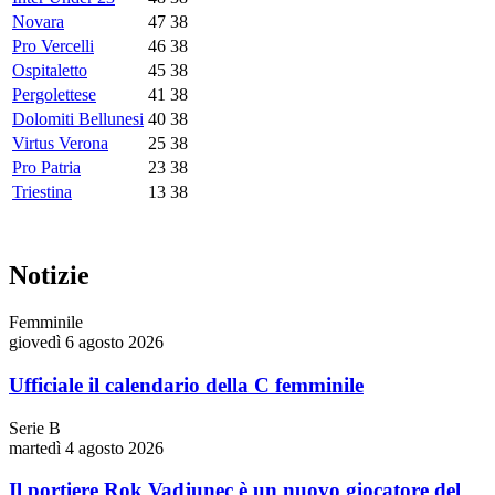
Novara
47
38
Pro Vercelli
46
38
Ospitaletto
45
38
Pergolettese
41
38
Dolomiti Bellunesi
40
38
Virtus Verona
25
38
Pro Patria
23
38
Triestina
13
38
Notizie
Femminile
giovedì 6 agosto 2026
Ufficiale il calendario della C femminile
Serie B
martedì 4 agosto 2026
Il portiere Rok Vadjunec è un nuovo giocatore del