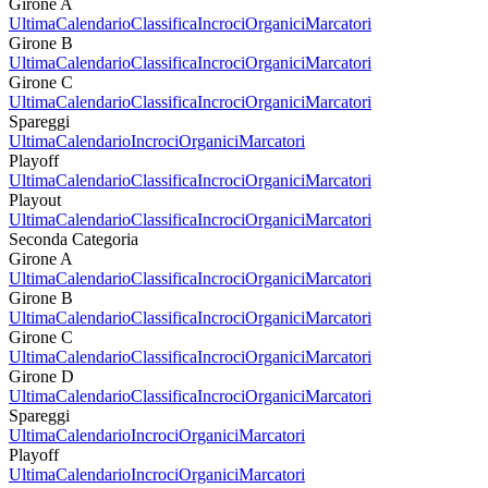
Girone A
Ultima
Calendario
Classifica
Incroci
Organici
Marcatori
Girone B
Ultima
Calendario
Classifica
Incroci
Organici
Marcatori
Girone C
Ultima
Calendario
Classifica
Incroci
Organici
Marcatori
Spareggi
Ultima
Calendario
Incroci
Organici
Marcatori
Playoff
Ultima
Calendario
Classifica
Incroci
Organici
Marcatori
Playout
Ultima
Calendario
Classifica
Incroci
Organici
Marcatori
Seconda Categoria
Girone A
Ultima
Calendario
Classifica
Incroci
Organici
Marcatori
Girone B
Ultima
Calendario
Classifica
Incroci
Organici
Marcatori
Girone C
Ultima
Calendario
Classifica
Incroci
Organici
Marcatori
Girone D
Ultima
Calendario
Classifica
Incroci
Organici
Marcatori
Spareggi
Ultima
Calendario
Incroci
Organici
Marcatori
Playoff
Ultima
Calendario
Incroci
Organici
Marcatori