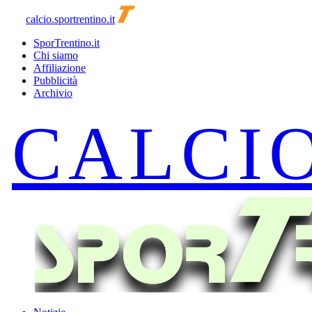
calcio.sportrentino.it
SporTrentino.it
Chi siamo
Affiliazione
Pubblicità
Archivio