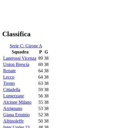
Classifica
Serie C: Girone A
Squadra
P
G
Lanerossi Vicenza
89
38
Union Brescia
69
38
Renate
64
38
Lecco
64
38
Trento
63
38
Cittadella
59
38
Lumezzane
56
38
Alcione Milano
55
38
Arzignano
53
38
Giana Erminio
52
38
Albinoleffe
50
38
Inter Under 23
48
38