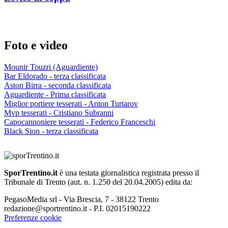
Foto e video
Mounir Touzri (Aguardiente)
Bar Eldorado - terza classificata
Aston Birra - seconda classificata
Aguardiente - Prima classificata
Miglior portiere tesserati - Anton Turtarov
Mvp tesserati - Cristiano Subranni
Capocannoniere tesserati - Federico Franceschi
Black Sion - terza classificata
SporTrentino.it
è una testata giornalistica registrata presso il
Tribunale di Trento (aut. n. 1.250 del 20.04.2005) edita da:
PegasoMedia srl - Via Brescia, 7 - 38122 Trento
redazione@sportrentino.it - P.I. 02015190222
Preferenze cookie