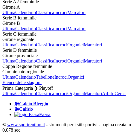
Serie A2 femminile
Girone A
Ultima
Calendario
Classifica
Incroci
Marcatori
Serie B femminile
Girone B
Ultima
Calendario
Classifica
Incroci
Marcatori
Serie C femminile
Girone regionale
Ultima
Calendario
Classifica
Incroci
Organici
Marcatori
Serie D femminile
Girone provinciale
Ultima
Calendario
Classifica
Incroci
Organici
Marcatori
Coppa Regione femminile
Campionato regionale
Ultima
Calendario
Tabellone
Incroci
Organici
Elenco delle stagioni
Prima Categoria ❯ Playoff
Ultima
Calendario
Classifica
Incroci
Organici
Marcatori
Arbitri
Cerca
Calcio Bleggio
Calisio
Fassa
©
www.sportrentino.it
- strumenti per i siti sportivi - pagina creata in
0,078 sec.