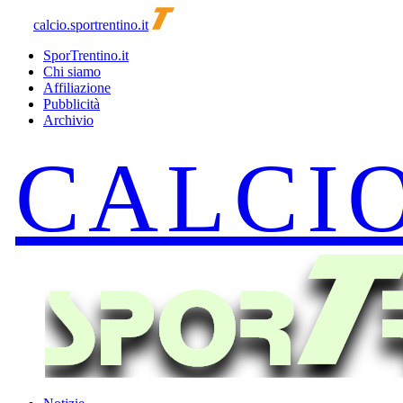
calcio.sportrentino.it
SporTrentino.it
Chi siamo
Affiliazione
Pubblicità
Archivio