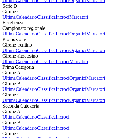
Ultima
Calendario
Classifica
Incroci
Organici
Marcatori
Serie D
Girone C
Ultima
Calendario
Classifica
Incroci
Marcatori
Eccellenza
Campionato regionale
Ultima
Calendario
Classifica
Incroci
Organici
Marcatori
Promozione
Girone trentino
Ultima
Calendario
Classifica
Incroci
Organici
Marcatori
Girone altoatesino
Ultima
Calendario
Classifica
Incroci
Marcatori
Prima Categoria
Girone A
Ultima
Calendario
Classifica
Incroci
Organici
Marcatori
Girone B
Ultima
Calendario
Classifica
Incroci
Organici
Marcatori
Girone C
Ultima
Calendario
Classifica
Incroci
Organici
Marcatori
Seconda Categoria
Girone A
Ultima
Calendario
Classifica
Incroci
Girone B
Ultima
Calendario
Classifica
Incroci
Girone C