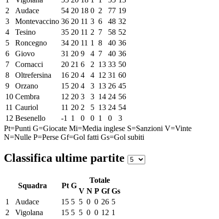
2
Audace
54
20
18
0
2
77
19
3
Montevaccino
36
20
11
3
6
48
32
4
Tesino
35
20
11
2
7
58
52
5
Roncegno
34
20
11
1
8
40
36
6
Giovo
31
20
9
4
7
40
36
7
Cornacci
20
21
6
2
13
33
50
8
Oltrefersina
16
20
4
4
12
31
60
9
Orzano
15
20
4
3
13
26
45
10
Cembra
12
20
3
3
14
24
56
11
Cauriol
11
20
2
5
13
24
54
12
Besenello
-1
1
0
0
1
0
3
Pt=Punti
G=Giocate
Mi=Media inglese
S=Sanzioni
V=Vinte
N=Nulle
P=Perse
Gf=Gol fatti
Gs=Gol subiti
Classifica ultime partite
Totale
Squadra
Pt
G
V
N
P
Gf
Gs
1
Audace
15
5
5
0
0
26
5
2
Vigolana
15
5
5
0
0
12
1