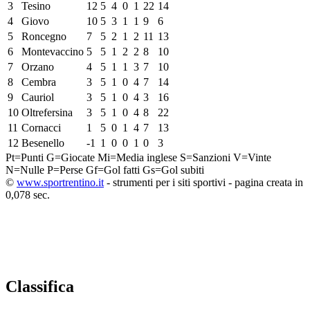
3
Tesino
12
5
4
0
1
22
14
4
Giovo
10
5
3
1
1
9
6
5
Roncegno
7
5
2
1
2
11
13
6
Montevaccino
5
5
1
2
2
8
10
7
Orzano
4
5
1
1
3
7
10
8
Cembra
3
5
1
0
4
7
14
9
Cauriol
3
5
1
0
4
3
16
10
Oltrefersina
3
5
1
0
4
8
22
11
Cornacci
1
5
0
1
4
7
13
12
Besenello
-1
1
0
0
1
0
3
Pt=Punti
G=Giocate
Mi=Media inglese
S=Sanzioni
V=Vinte
N=Nulle
P=Perse
Gf=Gol fatti
Gs=Gol subiti
©
www.sportrentino.it
- strumenti per i siti sportivi - pagina creata in
0,078 sec.
Classifica