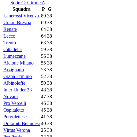
Serie C: Girone A
Squadra
P
G
Lanerossi Vicenza
89
38
Union Brescia
69
38
Renate
64
38
Lecco
64
38
Trento
63
38
Cittadella
59
38
Lumezzane
56
38
Alcione Milano
55
38
Arzignano
53
38
Giana Erminio
52
38
Albinoleffe
50
38
Inter Under 23
48
38
Novara
47
38
Pro Vercelli
46
38
Ospitaletto
45
38
Pergolettese
41
38
Dolomiti Bellunesi
40
38
Virtus Verona
25
38
Pro Patria
23
38