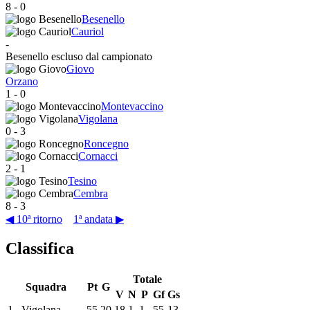
8
-
0
Besenello
Cauriol
-
Besenello escluso dal campionato
Giovo
Orzano
1
-
0
Montevaccino
Vigolana
0
-
3
Roncegno
Cornacci
2
-
1
Tesino
Cembra
8
-
3
◀ 10ª ritorno
1ª andata ▶
Classifica
Totale
Squadra
Pt
G
V
N
P
Gf
Gs
1
Vigolana
55
20
18
1
1
55
13