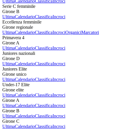
Ultima
Calendario
Classifica
Incroci
Serie C femminile
Girone B
Ultima
Calendario
Classifica
Incroci
Eccellenza femminile
Girone regionale
Ultima
Calendario
Classifica
Incroci
Organici
Marcatori
Primavera 4
Girone A
Ultima
Calendario
Classifica
Incroci
Juniores nazionali
Girone D
Ultima
Calendario
Classifica
Incroci
Juniores Elite
Girone unico
Ultima
Calendario
Classifica
Incroci
Under-17 Elite
Girone elite
Ultima
Calendario
Classifica
Incroci
Girone A
Ultima
Calendario
Classifica
Incroci
Girone B
Ultima
Calendario
Classifica
Incroci
Girone C
Ultima
Calendario
Classifica
Incroci