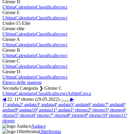
Girone D
Ultima
Calendario
Classifica
Incroci
Girone E
Ultima
Calendario
Classifica
Incroci
Under-15 Elite
Girone elite
Ultima
Calendario
Classifica
Incroci
Girone A
Ultima
Calendario
Classifica
Incroci
Girone B
Ultima
Calendario
Classifica
Incroci
Girone C
Ultima
Calendario
Classifica
Incroci
Girone D
Ultima
Calendario
Classifica
Incroci
Elenco delle stagioni
Seconda Categoria ❯ Girone C
Ultima
Calendario
Classifica
Incroci
Arbitri
Cerca
◀
22. 11ª ritorno (29.05.2022)
▶
1ª andata
2ª andata
3ª andata
4ª andata
5ª andata
6ª andata
7ª andata
8ª
andata
9ª andata
10ª andata
11ª andata
1ª ritorno
2ª ritorno
3ª ritorno
4ª
ritorno
5ª ritorno
6ª ritorno
7ª ritorno
8ª ritorno
9ª ritorno
10ª ritorno
11ª
ritorno
Audace
Oltrefersina