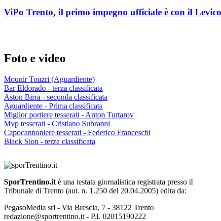
ViPo Trento, il primo impegno ufficiale è con il Levic
Foto e video
Mounir Touzri (Aguardiente)
Bar Eldorado - terza classificata
Aston Birra - seconda classificata
Aguardiente - Prima classificata
Miglior portiere tesserati - Anton Turtarov
Mvp tesserati - Cristiano Subranni
Capocannoniere tesserati - Federico Franceschi
Black Sion - terza classificata
SporTrentino.it
è una testata giornalistica registrata presso il
Tribunale di Trento (aut. n. 1.250 del 20.04.2005) edita da:
PegasoMedia srl - Via Brescia, 7 - 38122 Trento
redazione@sportrentino.it - P.I. 02015190222