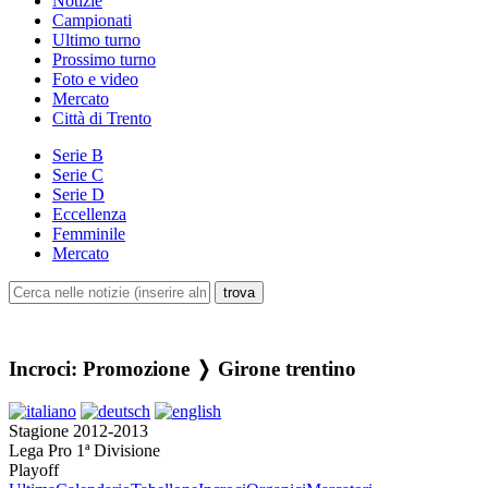
Notizie
Campionati
Ultimo turno
Prossimo turno
Foto e video
Mercato
Città di Trento
Serie B
Serie C
Serie D
Eccellenza
Femminile
Mercato
Incroci: Promozione ❭ Girone trentino
Stagione 2012-2013
Lega Pro 1ª Divisione
Playoff