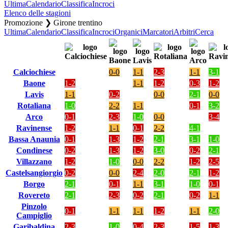
Ultima
Calendario
Classifica
Incroci
Elenco delle stagioni
Promozione ❯ Girone trentino
Ultima
Calendario
Classifica
Incroci
Organici
Marcatori
Arbitri
Cerca
Calciochiese
0-0
1-1
2-3
1-1
3-1
Baone
1-2
1-1
1-2
0-3
1-2
Lavis
1-1
0-2
0-0
2-1
0-0
Rotaliana
1-0
2-2
1-1
0-1
3-2
Arco
0-1
2-3
1-0
0-0
3-4
Ravinense
1-2
1-1
0-1
2-2
4-1
Bassa Anaunia
0-1
1-3
1-2
2-1
3-1
1-0
Condinese
0-2
1-3
1-2
3-0
0-2
2-1
Villazzano
1-2
1-0
0-0
2-2
1-2
2-5
Castelsangiorgio
0-2
0-0
2-4
2-0
2-1
1-2
Borgo
2-1
0-1
1-1
3-1
1-0
0-1
Rovereto
2-1
2-3
0-2
2-1
0-2
1-1
Pinzolo
0-1
1-1
1-1
1-2
1-1
2-0
Campiglio
Garibaldina
2-3
1-0
0-4
2-3
1-5
1-3