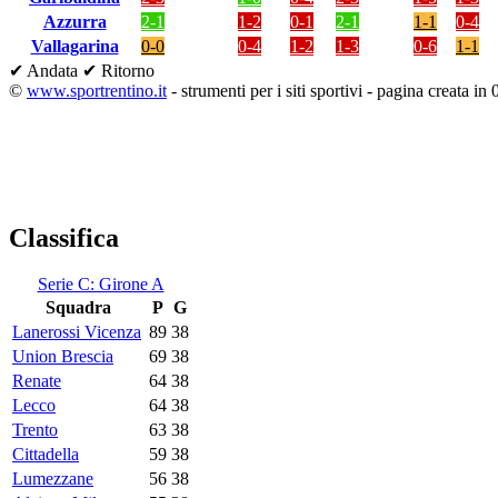
Azzurra
2-1
1-2
0-1
2-1
1-1
0-4
Vallagarina
0-0
0-4
1-2
1-3
0-6
1-1
✔ Andata
✔ Ritorno
©
www.sportrentino.it
- strumenti per i siti sportivi - pagina creata in 
Classifica
Serie C: Girone A
Squadra
P
G
Lanerossi Vicenza
89
38
Union Brescia
69
38
Renate
64
38
Lecco
64
38
Trento
63
38
Cittadella
59
38
Lumezzane
56
38