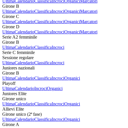
Ultima
Calendario
Classifica
Incroci
Organici
Marcatori
Girone B
Ultima
Calendario
Classifica
Incroci
Organici
Marcatori
Girone C
Ultima
Calendario
Classifica
Incroci
Organici
Marcatori
Girone D
Ultima
Calendario
Classifica
Incroci
Organici
Marcatori
Serie A2 femminile
Girone B
Ultima
Calendario
Classifica
Incroci
Serie C femminile
Sessione regolare
Ultima
Calendario
Classifica
Incroci
Juniores nazionali
Girone B
Ultima
Calendario
Classifica
Incroci
Organici
Playoff
Ultima
Calendario
Incroci
Organici
Juniores Elite
Girone unico
Ultima
Calendario
Classifica
Incroci
Organici
Allievi Elite
Girone unico (2ª fase)
Ultima
Calendario
Classifica
Incroci
Organici
Girone A