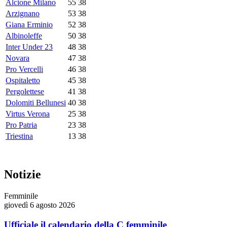
Alcione Milano
55
38
Arzignano
53
38
Giana Erminio
52
38
Albinoleffe
50
38
Inter Under 23
48
38
Novara
47
38
Pro Vercelli
46
38
Ospitaletto
45
38
Pergolettese
41
38
Dolomiti Bellunesi
40
38
Virtus Verona
25
38
Pro Patria
23
38
Triestina
13
38
Notizie
Femminile
giovedì 6 agosto 2026
Ufficiale il calendario della C femminile