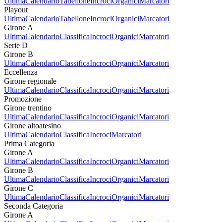
Ultima
Calendario
Tabellone
Incroci
Organici
Marcatori
Playout
Ultima
Calendario
Tabellone
Incroci
Organici
Marcatori
Girone A
Ultima
Calendario
Classifica
Incroci
Organici
Marcatori
Serie D
Girone B
Ultima
Calendario
Classifica
Incroci
Organici
Marcatori
Eccellenza
Girone regionale
Ultima
Calendario
Classifica
Incroci
Organici
Marcatori
Promozione
Girone trentino
Ultima
Calendario
Classifica
Incroci
Organici
Marcatori
Girone altoatesino
Ultima
Calendario
Classifica
Incroci
Marcatori
Prima Categoria
Girone A
Ultima
Calendario
Classifica
Incroci
Organici
Marcatori
Girone B
Ultima
Calendario
Classifica
Incroci
Organici
Marcatori
Girone C
Ultima
Calendario
Classifica
Incroci
Organici
Marcatori
Seconda Categoria
Girone A