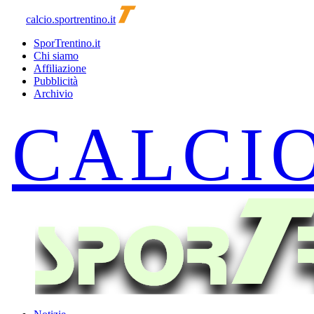
calcio.sportrentino.it
SporTrentino.it
Chi siamo
Affiliazione
Pubblicità
Archivio