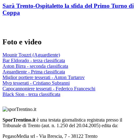
Sarà Trento-Ospitaletto la sfida del Primo Turno di
Coppa
Foto e video
Mounir Touzri (Aguardiente)
Bar Eldorado - terza classificata
Aston Birra - seconda classificata
Aguardiente - Prima classificata
Miglior portiere tesserati - Anton Turtarov
Mvp tesserati - Cristiano Subranni
Capocannoniere tesserati - Federico Franceschi
Black Sion - terza classificata
SporTrentino.it
è una testata giornalistica registrata presso il
Tribunale di Trento (aut. n. 1.250 del 20.04.2005) edita da:
PegasoMedia srl - Via Brescia, 7 - 38122 Trento