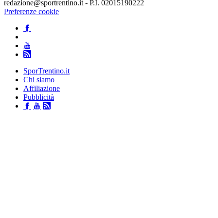
redazione@sportrentino.it - P.I. 02015190222
Preferenze cookie
SporTrentino.it
Chi siamo
Affiliazione
Pubblicità