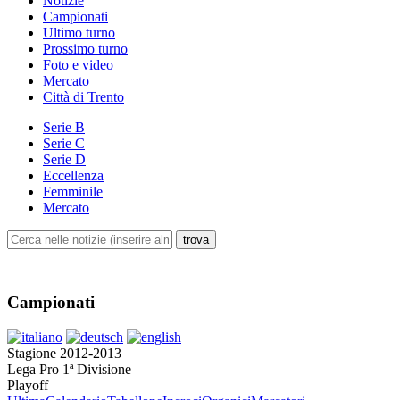
Notizie
Campionati
Ultimo turno
Prossimo turno
Foto e video
Mercato
Città di Trento
Serie B
Serie C
Serie D
Eccellenza
Femminile
Mercato
Campionati
Stagione 2012-2013
Lega Pro 1ª Divisione
Playoff