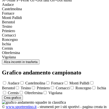
N=Nulle
P=Perse
Gf=Gol fatti
Gs=Gol subiti
Audace
Castelmolina
Fornace
Monti Pallidi
Bersntol
Tesino
Primiero
Cornacci
Roncegno
Ischia
Cermis
Oltrefersina
Vigolana
Alza incontri in trasferta
Grafico andamento campionato
Audace
Castelmolina
Fornace
Monti Pallidi
Bersntol
Tesino
Primiero
Cornacci
Roncegno
Ischia
Cermis
Oltrefersina
Vigolana
Crea grafico
©
www.sportrentino.it
- strumenti per i siti sportivi - pagina creata in