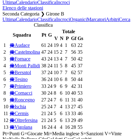
Ultima
Calendario
Classifica
Incroci
Elenco delle stagioni
Seconda Categoria ❯ Girone B
Ultima
Calendario
Classifica
Incroci
Organici
Marcatori
Arbitri
Cerca
Classifica
Totale
Squadra
Pt
G
V
N
P
Gf
Gs
1
Audace
61
24
19
4
1
63
22
2
Castelmolina
47
24
15
2
7
56
35
3
Fornace
43
24
13
4
7
50
42
4
Monti Pallidi
38
24
11
5
8
45
37
5
Bersntol
37
24
10
7
7
62
57
6
Tesino
36
24
10
6
8
50
44
7
Primiero
33
24
9
6
9
42
31
8
Cornacci
30
24
8
6
10
40
53
9
Roncegno
27
24
7
6
11
31
40
10
Ischia
25
24
7
4
13
27
45
11
Cermis
21
24
5
6
13
33
46
12
Oltrefersina
21
24
5
6
13
29
49
13
Vigolana
16
24
4
4
16
28
55
Pt=Punti
G=Giocate
Mi=Media inglese
S=Sanzioni
V=Vinte