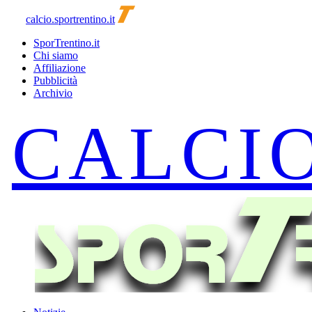
calcio.sportrentino.it
SporTrentino.it
Chi siamo
Affiliazione
Pubblicità
Archivio