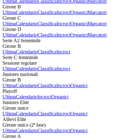
Ultima
Calendario
Classifica
Incroci
Organici
Marcatori
Girone B
Ultima
Calendario
Classifica
Incroci
Organici
Marcatori
Girone C
Ultima
Calendario
Classifica
Incroci
Organici
Marcatori
Girone D
Ultima
Calendario
Classifica
Incroci
Organici
Marcatori
Serie A2 femminile
Girone B
Ultima
Calendario
Classifica
Incroci
Serie C femminile
Sessione regolare
Ultima
Calendario
Classifica
Incroci
Juniores nazionali
Girone B
Ultima
Calendario
Classifica
Incroci
Organici
Playoff
Ultima
Calendario
Incroci
Organici
Juniores Elite
Girone unico
Ultima
Calendario
Classifica
Incroci
Organici
Allievi Elite
Girone unico (2ª fase)
Ultima
Calendario
Classifica
Incroci
Organici
Girone A