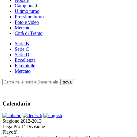
Notizie
Campionati
Ultimo turno
Prossimo turno
Foto e video
Mercato
Città di Trento
Serie B
Serie C
Serie D
Eccellenza
Femminile
Mercato
Calendario
Stagione 2012-2013
Lega Pro 1ª Divisione
Playoff