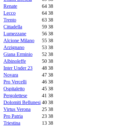
Renate
64
38
Lecco
64
38
Trento
63
38
Cittadella
59
38
Lumezzane
56
38
Alcione Milano
55
38
Arzignano
53
38
Giana Erminio
52
38
Albinoleffe
50
38
Inter Under 23
48
38
Novara
47
38
Pro Vercelli
46
38
Ospitaletto
45
38
Pergolettese
41
38
Dolomiti Bellunesi
40
38
Virtus Verona
25
38
Pro Patria
23
38
Triestina
13
38