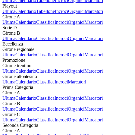
Ultima
Calendario
Tabellone
Incroci
Organici
Marcatori
Playout
Ultima
Calendario
Tabellone
Incroci
Organici
Marcatori
Girone A
Ultima
Calendario
Classifica
Incroci
Organici
Marcatori
Serie D
Girone B
Ultima
Calendario
Classifica
Incroci
Organici
Marcatori
Eccellenza
Girone regionale
Ultima
Calendario
Classifica
Incroci
Organici
Marcatori
Promozione
Girone trentino
Ultima
Calendario
Classifica
Incroci
Organici
Marcatori
Girone altoatesino
Ultima
Calendario
Classifica
Incroci
Marcatori
Prima Categoria
Girone A
Ultima
Calendario
Classifica
Incroci
Organici
Marcatori
Girone B
Ultima
Calendario
Classifica
Incroci
Organici
Marcatori
Girone C
Ultima
Calendario
Classifica
Incroci
Organici
Marcatori
Seconda Categoria
Girone A