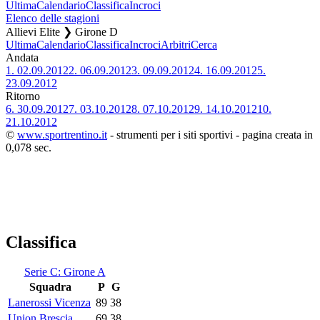
Ultima
Calendario
Classifica
Incroci
Elenco delle stagioni
Allievi Elite ❯ Girone D
Ultima
Calendario
Classifica
Incroci
Arbitri
Cerca
Andata
1.
02.09.2012
2.
06.09.2012
3.
09.09.2012
4.
16.09.2012
5.
23.09.2012
Ritorno
6.
30.09.2012
7.
03.10.2012
8.
07.10.2012
9.
14.10.2012
10.
21.10.2012
©
www.sportrentino.it
- strumenti per i siti sportivi - pagina creata in
0,078 sec.
Classifica
Serie C: Girone A
Squadra
P
G
Lanerossi Vicenza
89
38
Union Brescia
69
38