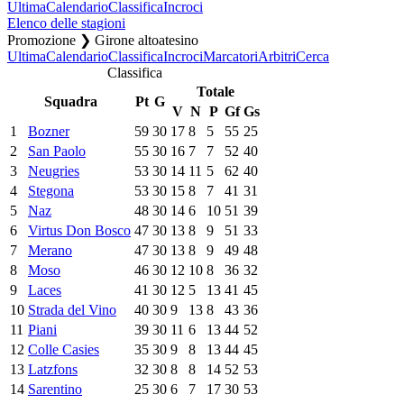
Ultima
Calendario
Classifica
Incroci
Elenco delle stagioni
Promozione ❯ Girone altoatesino
Ultima
Calendario
Classifica
Incroci
Marcatori
Arbitri
Cerca
Classifica
Totale
Squadra
Pt
G
V
N
P
Gf
Gs
1
Bozner
59
30
17
8
5
55
25
2
San Paolo
55
30
16
7
7
52
40
3
Neugries
53
30
14
11
5
62
40
4
Stegona
53
30
15
8
7
41
31
5
Naz
48
30
14
6
10
51
39
6
Virtus Don Bosco
47
30
13
8
9
51
33
7
Merano
47
30
13
8
9
49
48
8
Moso
46
30
12
10
8
36
32
9
Laces
41
30
12
5
13
41
45
10
Strada del Vino
40
30
9
13
8
43
36
11
Piani
39
30
11
6
13
44
52
12
Colle Casies
35
30
9
8
13
44
45
13
Latzfons
32
30
8
8
14
52
53
14
Sarentino
25
30
6
7
17
30
53