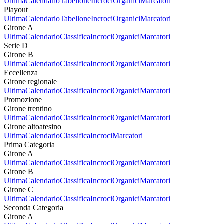
Ultima
Calendario
Tabellone
Incroci
Organici
Marcatori
Playout
Ultima
Calendario
Tabellone
Incroci
Organici
Marcatori
Girone A
Ultima
Calendario
Classifica
Incroci
Organici
Marcatori
Serie D
Girone B
Ultima
Calendario
Classifica
Incroci
Organici
Marcatori
Eccellenza
Girone regionale
Ultima
Calendario
Classifica
Incroci
Organici
Marcatori
Promozione
Girone trentino
Ultima
Calendario
Classifica
Incroci
Organici
Marcatori
Girone altoatesino
Ultima
Calendario
Classifica
Incroci
Marcatori
Prima Categoria
Girone A
Ultima
Calendario
Classifica
Incroci
Organici
Marcatori
Girone B
Ultima
Calendario
Classifica
Incroci
Organici
Marcatori
Girone C
Ultima
Calendario
Classifica
Incroci
Organici
Marcatori
Seconda Categoria
Girone A