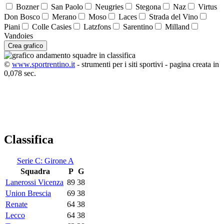
Bozner
San Paolo
Neugries
Stegona
Naz
Virtus
Don Bosco
Merano
Moso
Laces
Strada del Vino
Piani
Colle Casies
Latzfons
Sarentino
Milland
Vandoies
Crea grafico
©
www.sportrentino.it
- strumenti per i siti sportivi - pagina creata in
0,078 sec.
Classifica
Serie C: Girone A
Squadra
P
G
Lanerossi Vicenza
89
38
Union Brescia
69
38
Renate
64
38
Lecco
64
38