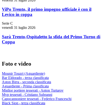
venerdì 31 luglio 2026
ViPo Trento, il primo impegno ufficiale è con il
Levico in coppa
Serie C
venerdì 31 luglio 2026
Sarà Trento-Ospitaletto la sfida del Primo Turno di
Coppa
Foto e video
Mounir Touzri (Aguardiente)
Bar Eldorado - terza classificata
Aston Birra - seconda classificata
Aguardiente - Prima classificata
Miglior portiere tesserati - Anton Turtarov
Mvp tesserati - Cristiano Subranni
Capocannoniere tesserati - Federico Franceschi
Black Sion - terza classificata