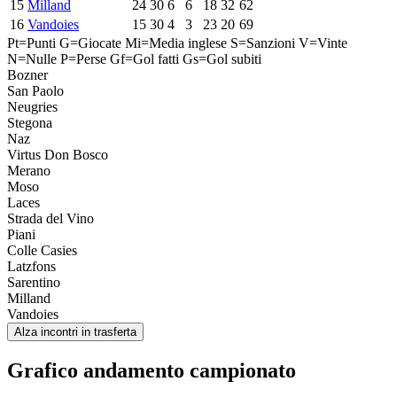
15
Milland
24
30
6
6
18
32
62
16
Vandoies
15
30
4
3
23
20
69
Pt=Punti
G=Giocate
Mi=Media inglese
S=Sanzioni
V=Vinte
N=Nulle
P=Perse
Gf=Gol fatti
Gs=Gol subiti
Bozner
San Paolo
Neugries
Stegona
Naz
Virtus Don Bosco
Merano
Moso
Laces
Strada del Vino
Piani
Colle Casies
Latzfons
Sarentino
Milland
Vandoies
Alza incontri in trasferta
Grafico andamento campionato