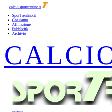
calcio.sportrentino.it
SporTrentino.it
Chi siamo
Affiliazione
Pubblicità
Archivio