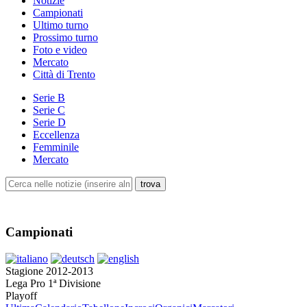
Notizie
Campionati
Ultimo turno
Prossimo turno
Foto e video
Mercato
Città di Trento
Serie B
Serie C
Serie D
Eccellenza
Femminile
Mercato
Campionati
Stagione 2012-2013
Lega Pro 1ª Divisione
Playoff