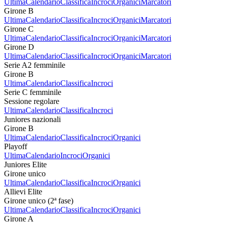
Ultima
Calendario
Classifica
Incroci
Organici
Marcatori
Girone B
Ultima
Calendario
Classifica
Incroci
Organici
Marcatori
Girone C
Ultima
Calendario
Classifica
Incroci
Organici
Marcatori
Girone D
Ultima
Calendario
Classifica
Incroci
Organici
Marcatori
Serie A2 femminile
Girone B
Ultima
Calendario
Classifica
Incroci
Serie C femminile
Sessione regolare
Ultima
Calendario
Classifica
Incroci
Juniores nazionali
Girone B
Ultima
Calendario
Classifica
Incroci
Organici
Playoff
Ultima
Calendario
Incroci
Organici
Juniores Elite
Girone unico
Ultima
Calendario
Classifica
Incroci
Organici
Allievi Elite
Girone unico (2ª fase)
Ultima
Calendario
Classifica
Incroci
Organici
Girone A