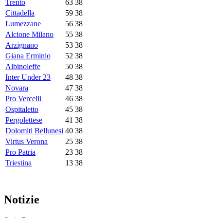
Trento
63
38
Cittadella
59
38
Lumezzane
56
38
Alcione Milano
55
38
Arzignano
53
38
Giana Erminio
52
38
Albinoleffe
50
38
Inter Under 23
48
38
Novara
47
38
Pro Vercelli
46
38
Ospitaletto
45
38
Pergolettese
41
38
Dolomiti Bellunesi
40
38
Virtus Verona
25
38
Pro Patria
23
38
Triestina
13
38
Notizie