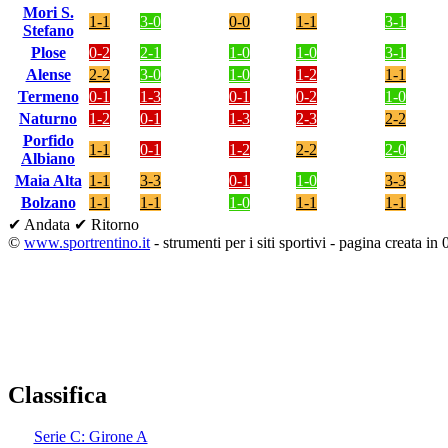
Mori S.
1-1
3-0
0-0
1-1
3-1
Stefano
Plose
0-2
2-1
1-0
1-0
3-1
Alense
2-2
3-0
1-0
1-2
1-1
Termeno
0-1
1-3
0-1
0-2
1-0
Naturno
1-2
0-1
1-3
2-3
2-2
Porfido
1-1
0-1
1-2
2-2
2-0
Albiano
Maia Alta
1-1
3-3
0-1
1-0
3-3
Bolzano
1-1
1-1
1-0
1-1
1-1
✔ Andata
✔ Ritorno
©
www.sportrentino.it
- strumenti per i siti sportivi - pagina creata in 
Classifica
Serie C: Girone A