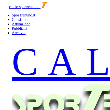
calcio.sportrentino.it
SporTrentino.it
Chi siamo
Affiliazione
Pubblicità
Archivio