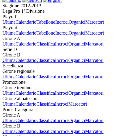
Stagione 2012-2013
Lega Pro 1ª Divisione
Playoff
Ultima
Calendario
Tabellone
Incroci
Organici
Marcatori
Playout
Ultima
Calendario
Tabellone
Incroci
Organici
Marcatori
Girone A
Ultima
Calendario
Classifica
Incroci
Organici
Marcatori
Serie D
Girone B
Ultima
Calendario
Classifica
Incroci
Organici
Marcatori
Eccellenza
Girone regionale
Ultima
Calendario
Classifica
Incroci
Organici
Marcatori
Promozione
Girone trentino
Ultima
Calendario
Classifica
Incroci
Organici
Marcatori
Girone altoatesino
Ultima
Calendario
Classifica
Incroci
Marcatori
Prima Categoria
Girone A
Ultima
Calendario
Classifica
Incroci
Organici
Marcatori
Girone B
Ultima
Calendario
Classifica
Incroci
Organici
Marcatori