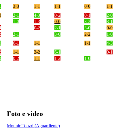
1
3-3
1-1
1-1
0-0
1-1
0
2-1
4-3
0-2
0-1
2-0
1-0
1-3
0-0
3-2
3-1
4
0-2
2-1
3-0
0-0
2
2-1
3-0
2-2
1-0
0
0-1
1-1
1-1
4-3
2
1-1
2-2
6-1
0-1
0
0-2
1-1
1-2
1-0
Foto e video
Mounir Touzri (Aguardiente)