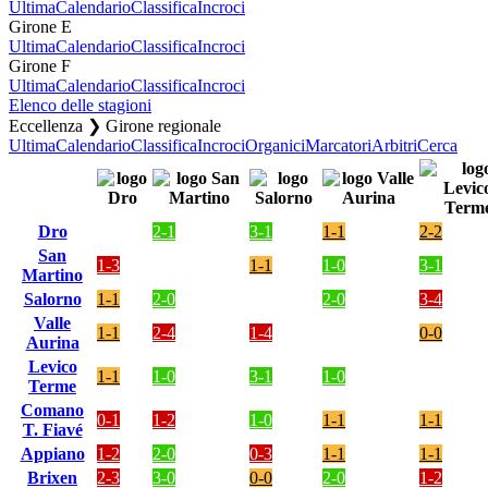
Ultima
Calendario
Classifica
Incroci
Girone E
Ultima
Calendario
Classifica
Incroci
Girone F
Ultima
Calendario
Classifica
Incroci
Elenco delle stagioni
Eccellenza ❯ Girone regionale
Ultima
Calendario
Classifica
Incroci
Organici
Marcatori
Arbitri
Cerca
Dro
2-1
3-1
1-1
2-2
San
1-3
1-1
1-0
3-1
Martino
Salorno
1-1
2-0
2-0
3-4
Valle
1-1
2-4
1-4
0-0
Aurina
Levico
1-1
1-0
3-1
1-0
Terme
Comano
0-1
1-2
1-0
1-1
1-1
T. Fiavé
Appiano
1-2
2-0
0-3
1-1
1-1
Brixen
2-3
3-0
0-0
2-0
1-2