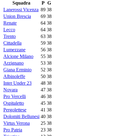
Squadra
P
G
Lanerossi Vicenza
89
38
Union Brescia
69
38
Renate
64
38
Lecco
64
38
Trento
63
38
Cittadella
59
38
Lumezzane
56
38
Alcione Milano
55
38
Arzignano
53
38
Giana Erminio
52
38
Albinoleffe
50
38
Inter Under 23
48
38
Novara
47
38
Pro Vercelli
46
38
Ospitaletto
45
38
Pergolettese
41
38
Dolomiti Bellunesi
40
38
Virtus Verona
25
38
Pro Patria
23
38