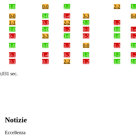
1-0
0-0
2-1
2-2
3-
0-0
3-0
1-4
3-3
0-
1-1
0-1
2-2
2-1
1-2
2-0
5-0
1-2
0-1
3-0
1-
0-1
3-3
3-0
0-5
1-0
1-
1-0
3-0
1-3
0-0
1-3
2-
0-1
1-4
0-3
1-0
2-1
1-
0-1
0-1
2-2
1-2
1-0
2-
0,031 sec.
Notizie
Eccellenza