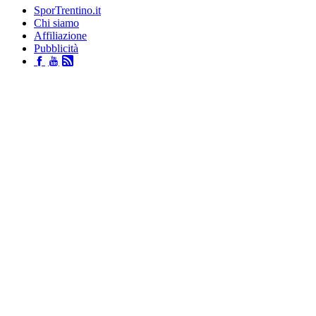
SporTrentino.it
Chi siamo
Affiliazione
Pubblicità