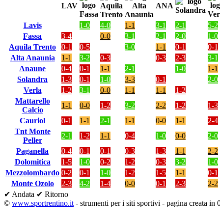
LAV
ANA
Lavis
1-0
4-0
1-1
3-1
2-1
5-2
Fassa
3-4
0-0
3-1
2-1
2-0
1-0
Aquila Trento
0-1
0-5
3-0
1-1
0-1
0-1
Alta Anaunia
1-1
3-2
0-3
0-3
2-3
3-1
Anaune
0-4
0-1
1-1
2-1
1-0
1-1
Solandra
1-3
0-1
1-0
3-3
0-1
2-0
Verla
1-2
3-1
0-0
1-1
1-1
1-2
Mattarello
1-1
0-0
1-2
3-2
2-2
1-2
1-3
Calcio
Cauriol
0-1
1-1
2-1
1-1
0-0
1-1
2-4
Tnt Monte
2-1
1-2
1-1
0-4
1-0
0-0
2-0
Peller
Paganella
0-4
0-1
0-1
0-3
1-3
1-1
2-2
Dolomitica
1-5
1-0
0-2
1-2
0-3
3-2
1-0
Mezzolombardo
0-2
0-1
1-0
1-2
1-5
1-1
0-1
Monte Ozolo
2-3
4-2
1-4
0-0
0-1
2-3
2-2
✔ Andata
✔ Ritorno
©
www.sportrentino.it
- strumenti per i siti sportivi - pagina creata in 