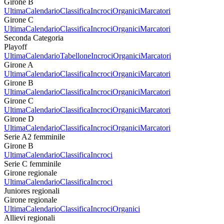
Girone B
Ultima
Calendario
Classifica
Incroci
Organici
Marcatori
Girone C
Ultima
Calendario
Classifica
Incroci
Organici
Marcatori
Seconda Categoria
Playoff
Ultima
Calendario
Tabellone
Incroci
Organici
Marcatori
Girone A
Ultima
Calendario
Classifica
Incroci
Organici
Marcatori
Girone B
Ultima
Calendario
Classifica
Incroci
Organici
Marcatori
Girone C
Ultima
Calendario
Classifica
Incroci
Organici
Marcatori
Girone D
Ultima
Calendario
Classifica
Incroci
Organici
Marcatori
Serie A2 femminile
Girone B
Ultima
Calendario
Classifica
Incroci
Serie C femminile
Girone regionale
Ultima
Calendario
Classifica
Incroci
Juniores regionali
Girone regionale
Ultima
Calendario
Classifica
Incroci
Organici
Allievi regionali