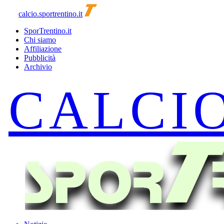
calcio.sportrentino.it
SporTrentino.it
Chi siamo
Affiliazione
Pubblicità
Archivio