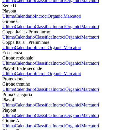
Ultima
Calendario
Classifica
Incroci
Organici
Marcatori
Serie D
Playout
Ultima
Calendario
Incroci
Organici
Marcatori
Girone C
Ultima
Calendario
Classifica
Incroci
Organici
Marcatori
Coppa Italia - Primo turno
Ultima
Calendario
Classifica
Incroci
Organici
Marcatori
Coppa Italia - Preliminare
Ultima
Calendario
Incroci
Organici
Marcatori
Eccellenza
Girone regionale
Ultima
Calendario
Classifica
Incroci
Organici
Marcatori
Playoff fra le seconde
Ultima
Calendario
Incroci
Organici
Marcatori
Promozione
Girone trentino
Ultima
Calendario
Classifica
Incroci
Organici
Marcatori
Prima Categoria
Playoff
Ultima
Calendario
Classifica
Incroci
Organici
Marcatori
Playout
Ultima
Calendario
Classifica
Incroci
Organici
Marcatori
Girone A
Ultima
Calendario
Classifica
Incroci
Organici
Marcatori