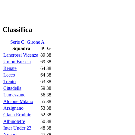
Classifica
Serie C: Girone A
Squadra
P
G
Lanerossi Vicenza
89
38
Union Brescia
69
38
Renate
64
38
Lecco
64
38
Trento
63
38
Cittadella
59
38
Lumezzane
56
38
Alcione Milano
55
38
Arzignano
53
38
Giana Erminio
52
38
Albinoleffe
50
38
Inter Under 23
48
38
Novara
47
38