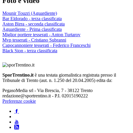
Foto e video
Mounir Touzri (Aguardiente)
Bar Eldorado - terza classificata
Aston Birra - seconda classificata
Aguardiente - Prima classificata
Miglior portiere tesserati - Anton Turtarov
Mvp tesserati - Cristiano Subranni
Capocannoniere tesserati - Federico Franceschi
Black Sion - terza classificata
SporTrentino.it
è una testata giornalistica registrata presso il
Tribunale di Trento (aut. n. 1.250 del 20.04.2005) edita da:
PegasoMedia srl - Via Brescia, 7 - 38122 Trento
redazione@sportrentino.it - P.I. 02015190222
Preferenze cookie