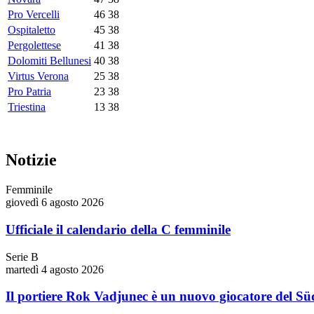
Pro Vercelli
46
38
Ospitaletto
45
38
Pergolettese
41
38
Dolomiti Bellunesi
40
38
Virtus Verona
25
38
Pro Patria
23
38
Triestina
13
38
Notizie
Femminile
giovedì 6 agosto 2026
Ufficiale il calendario della C femminile
Serie B
martedì 4 agosto 2026
Il portiere Rok Vadjunec è un nuovo giocatore del Süd