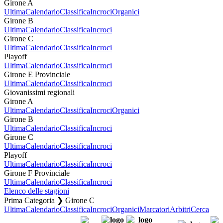
Girone A
Ultima
Calendario
Classifica
Incroci
Organici
Girone B
Ultima
Calendario
Classifica
Incroci
Girone C
Ultima
Calendario
Classifica
Incroci
Playoff
Ultima
Calendario
Classifica
Incroci
Girone E Provinciale
Ultima
Calendario
Classifica
Incroci
Giovanissimi regionali
Girone A
Ultima
Calendario
Classifica
Incroci
Organici
Girone B
Ultima
Calendario
Classifica
Incroci
Girone C
Ultima
Calendario
Classifica
Incroci
Playoff
Ultima
Calendario
Classifica
Incroci
Girone F Provinciale
Ultima
Calendario
Classifica
Incroci
Elenco delle stagioni
Prima Categoria ❯ Girone C
Ultima
Calendario
Classifica
Incroci
Organici
Marcatori
Arbitri
Cerca