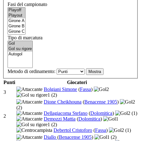
Fasi del campionato
Tipo di marcatura
Metodo di ordinamento:
Punti
Giocatori
Bolgiani Simone
(
Fassa
)
2
3
1
(2)
Dione Cheikhouna
(
Benacense 1905
)
2
(2)
Dellagiacoma Stefano
(
Dolomitica
)
2
(1)
2
Demozzi Mattia
(
Dolomitica
)
1
1
(2)
Debertol Cristoforo
(
Fassa
)
2
(1)
Diallo
(
Benacense 1905
)
1
(2)