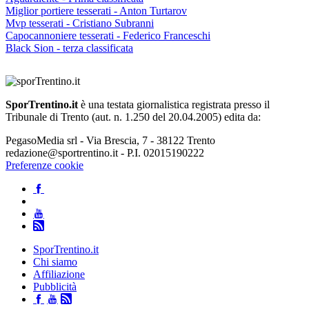
Miglior portiere tesserati - Anton Turtarov
Mvp tesserati - Cristiano Subranni
Capocannoniere tesserati - Federico Franceschi
Black Sion - terza classificata
SporTrentino.it
è una testata giornalistica registrata presso il
Tribunale di Trento (aut. n. 1.250 del 20.04.2005) edita da:
PegasoMedia srl - Via Brescia, 7 - 38122 Trento
redazione@sportrentino.it - P.I. 02015190222
Preferenze cookie
SporTrentino.it
Chi siamo
Affiliazione
Pubblicità