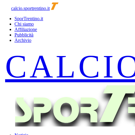
calcio.sportrentino.it
SporTrentino.it
Chi siamo
Affiliazione
Pubblicità
Archivio