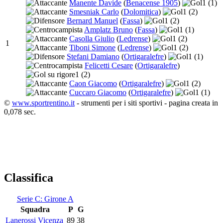
Manente Davide
(
Benacense 1905
)
1
(1)
Smesniak Carlo
(
Dolomitica
)
1
(2)
Bernard Manuel
(
Fassa
)
1
(2)
Amplatz Bruno
(
Fassa
)
1
(1)
Casolla Giulio
(
Ledrense
)
1
(2)
1
Tiboni Simone
(
Ledrense
)
1
(2)
Stefani Damiano
(
Ortigaralefre
)
1
(1)
Felicetti Cesare
(
Ortigaralefre
)
1
(2)
Caon Giacomo
(
Ortigaralefre
)
1
(2)
Cuccaro Giacomo
(
Ortigaralefre
)
1
(1)
©
www.sportrentino.it
- strumenti per i siti sportivi - pagina creata in
0,078 sec.
Classifica
Serie C: Girone A
Squadra
P
G
Lanerossi Vicenza
89
38