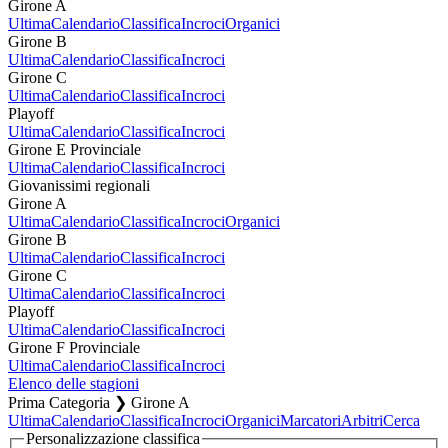
Girone A
Ultima
Calendario
Classifica
Incroci
Organici
Girone B
Ultima
Calendario
Classifica
Incroci
Girone C
Ultima
Calendario
Classifica
Incroci
Playoff
Ultima
Calendario
Classifica
Incroci
Girone E Provinciale
Ultima
Calendario
Classifica
Incroci
Giovanissimi regionali
Girone A
Ultima
Calendario
Classifica
Incroci
Organici
Girone B
Ultima
Calendario
Classifica
Incroci
Girone C
Ultima
Calendario
Classifica
Incroci
Playoff
Ultima
Calendario
Classifica
Incroci
Girone F Provinciale
Ultima
Calendario
Classifica
Incroci
Elenco delle stagioni
Prima Categoria ❯ Girone A
Ultima
Calendario
Classifica
Incroci
Organici
Marcatori
Arbitri
Cerca
Personalizzazione classifica