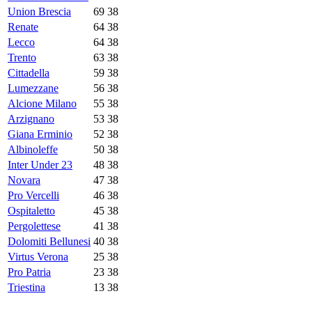
Union Brescia
69
38
Renate
64
38
Lecco
64
38
Trento
63
38
Cittadella
59
38
Lumezzane
56
38
Alcione Milano
55
38
Arzignano
53
38
Giana Erminio
52
38
Albinoleffe
50
38
Inter Under 23
48
38
Novara
47
38
Pro Vercelli
46
38
Ospitaletto
45
38
Pergolettese
41
38
Dolomiti Bellunesi
40
38
Virtus Verona
25
38
Pro Patria
23
38
Triestina
13
38