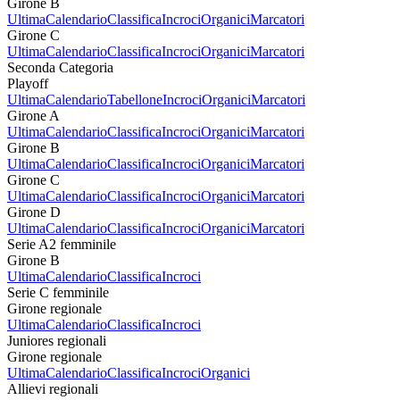
Girone B
Ultima
Calendario
Classifica
Incroci
Organici
Marcatori
Girone C
Ultima
Calendario
Classifica
Incroci
Organici
Marcatori
Seconda Categoria
Playoff
Ultima
Calendario
Tabellone
Incroci
Organici
Marcatori
Girone A
Ultima
Calendario
Classifica
Incroci
Organici
Marcatori
Girone B
Ultima
Calendario
Classifica
Incroci
Organici
Marcatori
Girone C
Ultima
Calendario
Classifica
Incroci
Organici
Marcatori
Girone D
Ultima
Calendario
Classifica
Incroci
Organici
Marcatori
Serie A2 femminile
Girone B
Ultima
Calendario
Classifica
Incroci
Serie C femminile
Girone regionale
Ultima
Calendario
Classifica
Incroci
Juniores regionali
Girone regionale
Ultima
Calendario
Classifica
Incroci
Organici
Allievi regionali