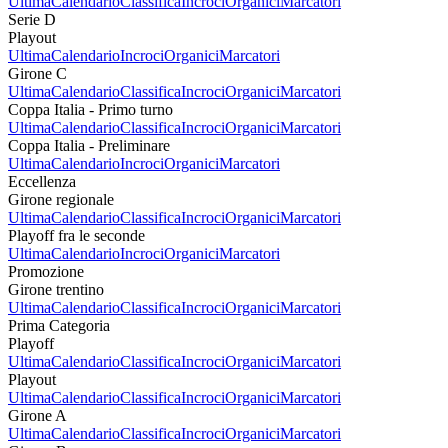
Ultima
Calendario
Classifica
Incroci
Organici
Marcatori
Serie D
Playout
Ultima
Calendario
Incroci
Organici
Marcatori
Girone C
Ultima
Calendario
Classifica
Incroci
Organici
Marcatori
Coppa Italia - Primo turno
Ultima
Calendario
Classifica
Incroci
Organici
Marcatori
Coppa Italia - Preliminare
Ultima
Calendario
Incroci
Organici
Marcatori
Eccellenza
Girone regionale
Ultima
Calendario
Classifica
Incroci
Organici
Marcatori
Playoff fra le seconde
Ultima
Calendario
Incroci
Organici
Marcatori
Promozione
Girone trentino
Ultima
Calendario
Classifica
Incroci
Organici
Marcatori
Prima Categoria
Playoff
Ultima
Calendario
Classifica
Incroci
Organici
Marcatori
Playout
Ultima
Calendario
Classifica
Incroci
Organici
Marcatori
Girone A
Ultima
Calendario
Classifica
Incroci
Organici
Marcatori