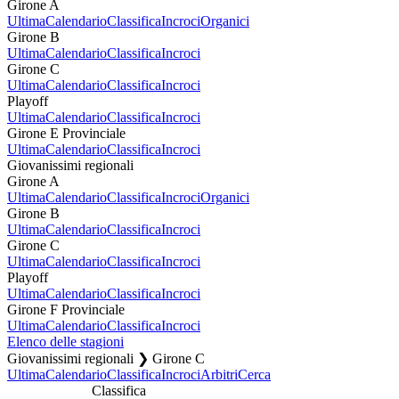
Girone A
Ultima
Calendario
Classifica
Incroci
Organici
Girone B
Ultima
Calendario
Classifica
Incroci
Girone C
Ultima
Calendario
Classifica
Incroci
Playoff
Ultima
Calendario
Classifica
Incroci
Girone E Provinciale
Ultima
Calendario
Classifica
Incroci
Giovanissimi regionali
Girone A
Ultima
Calendario
Classifica
Incroci
Organici
Girone B
Ultima
Calendario
Classifica
Incroci
Girone C
Ultima
Calendario
Classifica
Incroci
Playoff
Ultima
Calendario
Classifica
Incroci
Girone F Provinciale
Ultima
Calendario
Classifica
Incroci
Elenco delle stagioni
Giovanissimi regionali ❯ Girone C
Ultima
Calendario
Classifica
Incroci
Arbitri
Cerca
Classifica