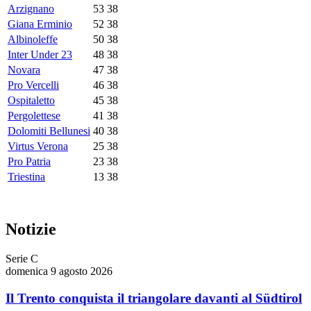
Arzignano
53
38
Giana Erminio
52
38
Albinoleffe
50
38
Inter Under 23
48
38
Novara
47
38
Pro Vercelli
46
38
Ospitaletto
45
38
Pergolettese
41
38
Dolomiti Bellunesi
40
38
Virtus Verona
25
38
Pro Patria
23
38
Triestina
13
38
Notizie
Serie C
domenica 9 agosto 2026
Il Trento conquista il triangolare davanti al Südtirol