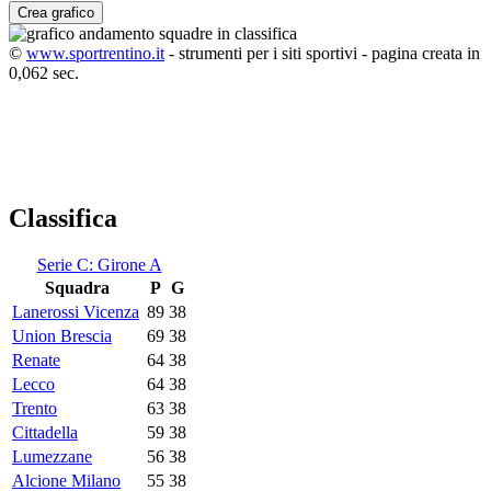
Crea grafico
©
www.sportrentino.it
- strumenti per i siti sportivi - pagina creata in
0,062 sec.
Classifica
Serie C: Girone A
Squadra
P
G
Lanerossi Vicenza
89
38
Union Brescia
69
38
Renate
64
38
Lecco
64
38
Trento
63
38
Cittadella
59
38
Lumezzane
56
38
Alcione Milano
55
38