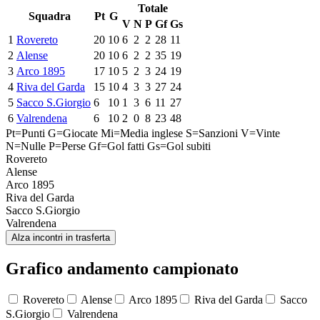
Totale
Squadra
Pt
G
V
N
P
Gf
Gs
1
Rovereto
20
10
6
2
2
28
11
2
Alense
20
10
6
2
2
35
19
3
Arco 1895
17
10
5
2
3
24
19
4
Riva del Garda
15
10
4
3
3
27
24
5
Sacco S.Giorgio
6
10
1
3
6
11
27
6
Valrendena
6
10
2
0
8
23
48
Pt=Punti
G=Giocate
Mi=Media inglese
S=Sanzioni
V=Vinte
N=Nulle
P=Perse
Gf=Gol fatti
Gs=Gol subiti
Rovereto
Alense
Arco 1895
Riva del Garda
Sacco S.Giorgio
Valrendena
Alza incontri in trasferta
Grafico andamento campionato
Rovereto
Alense
Arco 1895
Riva del Garda
Sacco
S.Giorgio
Valrendena