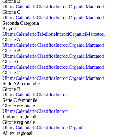
Girone B
Ultima
Calendario
Classifica
Incroci
Organici
Marcatori
Girone C
Ultima
Calendario
Classifica
Incroci
Organici
Marcatori
Seconda Categoria
Playoff
Ultima
Calendario
Tabellone
Incroci
Organici
Marcatori
Girone A
Ultima
Calendario
Classifica
Incroci
Organici
Marcatori
Girone B
Ultima
Calendario
Classifica
Incroci
Organici
Marcatori
Girone C
Ultima
Calendario
Classifica
Incroci
Organici
Marcatori
Girone D
Ultima
Calendario
Classifica
Incroci
Organici
Marcatori
Serie A2 femminile
Girone B
Ultima
Calendario
Classifica
Incroci
Serie C femminile
Girone regionale
Ultima
Calendario
Classifica
Incroci
Juniores regionali
Girone regionale
Ultima
Calendario
Classifica
Incroci
Organici
Allievi regionali