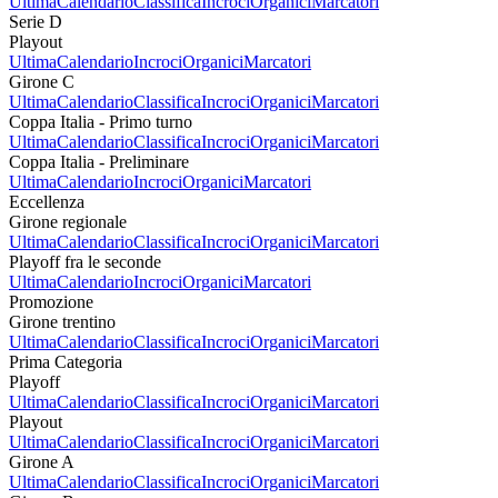
Ultima
Calendario
Classifica
Incroci
Organici
Marcatori
Serie D
Playout
Ultima
Calendario
Incroci
Organici
Marcatori
Girone C
Ultima
Calendario
Classifica
Incroci
Organici
Marcatori
Coppa Italia - Primo turno
Ultima
Calendario
Classifica
Incroci
Organici
Marcatori
Coppa Italia - Preliminare
Ultima
Calendario
Incroci
Organici
Marcatori
Eccellenza
Girone regionale
Ultima
Calendario
Classifica
Incroci
Organici
Marcatori
Playoff fra le seconde
Ultima
Calendario
Incroci
Organici
Marcatori
Promozione
Girone trentino
Ultima
Calendario
Classifica
Incroci
Organici
Marcatori
Prima Categoria
Playoff
Ultima
Calendario
Classifica
Incroci
Organici
Marcatori
Playout
Ultima
Calendario
Classifica
Incroci
Organici
Marcatori
Girone A
Ultima
Calendario
Classifica
Incroci
Organici
Marcatori