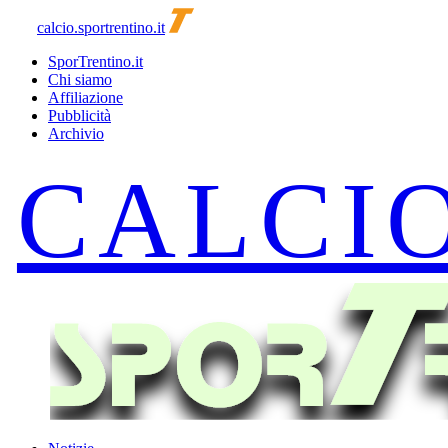
calcio.sportrentino.it
SporTrentino.it
Chi siamo
Affiliazione
Pubblicità
Archivio