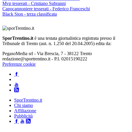
Mvp tesserati - Cristiano Subranni
Capocannoniere tesserati - Federico Franceschi
Black Sion - terza classificata
SporTrentino.it
è una testata giornalistica registrata presso il
Tribunale di Trento (aut. n. 1.250 del 20.04.2005) edita da:
PegasoMedia srl - Via Brescia, 7 - 38122 Trento
redazione@sportrentino.it - P.I. 02015190222
Preferenze cookie
SporTrentino.it
Chi siamo
Affiliazione
Pubblicità