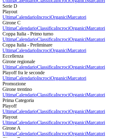
Ultima
Calendario
Classifica
Incroci
Organici
Marcatori
Serie D
Playout
Ultima
Calendario
Incroci
Organici
Marcatori
Girone C
Ultima
Calendario
Classifica
Incroci
Organici
Marcatori
Coppa Italia - Primo turno
Ultima
Calendario
Classifica
Incroci
Organici
Marcatori
Coppa Italia - Preliminare
Ultima
Calendario
Incroci
Organici
Marcatori
Eccellenza
Girone regionale
Ultima
Calendario
Classifica
Incroci
Organici
Marcatori
Playoff fra le seconde
Ultima
Calendario
Incroci
Organici
Marcatori
Promozione
Girone trentino
Ultima
Calendario
Classifica
Incroci
Organici
Marcatori
Prima Categoria
Playoff
Ultima
Calendario
Classifica
Incroci
Organici
Marcatori
Playout
Ultima
Calendario
Classifica
Incroci
Organici
Marcatori
Girone A
Ultima
Calendario
Classifica
Incroci
Organici
Marcatori