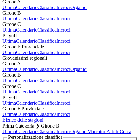
Girone A
Ultima
Calendario
Classifica
Incroci
Organici
Girone B
Ultima
Calendario
Classifica
Incroci
Girone C
Ultima
Calendario
Classifica
Incroci
Playoff
Ultima
Calendario
Classifica
Incroci
Girone E Provinciale
Ultima
Calendario
Classifica
Incroci
Giovanissimi regionali
Girone A
Ultima
Calendario
Classifica
Incroci
Organici
Girone B
Ultima
Calendario
Classifica
Incroci
Girone C
Ultima
Calendario
Classifica
Incroci
Playoff
Ultima
Calendario
Classifica
Incroci
Girone F Provinciale
Ultima
Calendario
Classifica
Incroci
Elenco delle stagioni
Prima Categoria ❯ Girone B
Ultima
Calendario
Classifica
Incroci
Organici
Marcatori
Arbitri
Cerca
Personalizzazione classifica