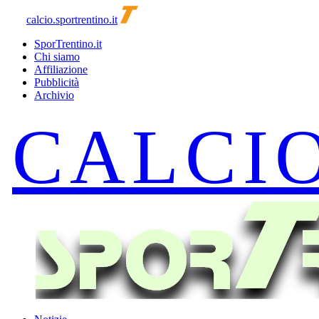
calcio.sportrentino.it
SporTrentino.it
Chi siamo
Affiliazione
Pubblicità
Archivio