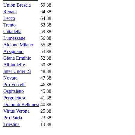
Union Brescia
69
38
Renate
64
38
Lecco
64
38
Trento
63
38
Cittadella
59
38
Lumezzane
56
38
Alcione Milano
55
38
Arzignano
53
38
Giana Erminio
52
38
Albinoleffe
50
38
Inter Under 23
48
38
Novara
47
38
Pro Vercelli
46
38
Ospitaletto
45
38
Pergolettese
41
38
Dolomiti Bellunesi
40
38
Virtus Verona
25
38
Pro Patria
23
38
Triestina
13
38