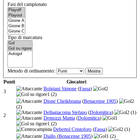
Fasi del campionato
Tipo di marcatura
Metodo di ordinamento:
Punti
Giocatori
Bolgiani Simone
(
Fassa
)
2
3
1
(2)
Dione Cheikhouna
(
Benacense 1905
)
2
(2)
Dellagiacoma Stefano
(
Dolomitica
)
2
(1)
2
Demozzi Mattia
(
Dolomitica
)
1
1
(2)
Debertol Cristoforo
(
Fassa
)
2
(1)
Diallo
(
Benacense 1905
)
1
(2)