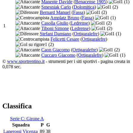
Manente Davide
(
Benacense 1905
)
1
(1)
Smesniak Carlo
(
Dolomitica
)
1
(2)
Bernard Manuel
(
Fassa
)
1
(2)
Amplatz Bruno
(
Fassa
)
1
(1)
Casolla Giulio
(
Ledrense
)
1
(2)
1
Tiboni Simone
(
Ledrense
)
1
(2)
Stefani Damiano
(
Ortigaralefre
)
1
(1)
Felicetti Cesare
(
Ortigaralefre
)
1
(2)
Caon Giacomo
(
Ortigaralefre
)
1
(2)
Cuccaro Giacomo
(
Ortigaralefre
)
1
(1)
©
www.sportrentino.it
- strumenti per i siti sportivi - pagina creata in
0,078 sec.
Classifica
Serie C: Girone A
Squadra
P
G
Lanerossi Vicenza
89
38