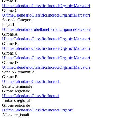
Girone B
Ultima
Calendario
Classifica
Incroci
Organici
Marcatori
Girone C
Ultima
Calendario
Classifica
Incroci
Organici
Marcatori
Seconda Categoria
Playoff
Ultima
Calendario
Tabellone
Incroci
Organici
Marcatori
Girone A
Ultima
Calendario
Classifica
Incroci
Organici
Marcatori
Girone B
Ultima
Calendario
Classifica
Incroci
Organici
Marcatori
Girone C
Ultima
Calendario
Classifica
Incroci
Organici
Marcatori
Girone D
Ultima
Calendario
Classifica
Incroci
Organici
Marcatori
Serie A2 femminile
Girone B
Ultima
Calendario
Classifica
Incroci
Serie C femminile
Girone regionale
Ultima
Calendario
Classifica
Incroci
Juniores regionali
Girone regionale
Ultima
Calendario
Classifica
Incroci
Organici
Allievi regionali