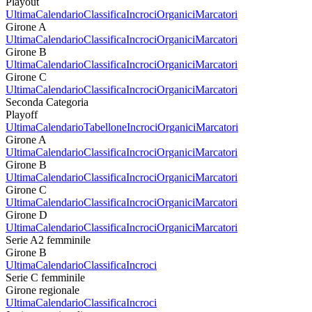
Playout
Ultima
Calendario
Classifica
Incroci
Organici
Marcatori
Girone A
Ultima
Calendario
Classifica
Incroci
Organici
Marcatori
Girone B
Ultima
Calendario
Classifica
Incroci
Organici
Marcatori
Girone C
Ultima
Calendario
Classifica
Incroci
Organici
Marcatori
Seconda Categoria
Playoff
Ultima
Calendario
Tabellone
Incroci
Organici
Marcatori
Girone A
Ultima
Calendario
Classifica
Incroci
Organici
Marcatori
Girone B
Ultima
Calendario
Classifica
Incroci
Organici
Marcatori
Girone C
Ultima
Calendario
Classifica
Incroci
Organici
Marcatori
Girone D
Ultima
Calendario
Classifica
Incroci
Organici
Marcatori
Serie A2 femminile
Girone B
Ultima
Calendario
Classifica
Incroci
Serie C femminile
Girone regionale
Ultima
Calendario
Classifica
Incroci