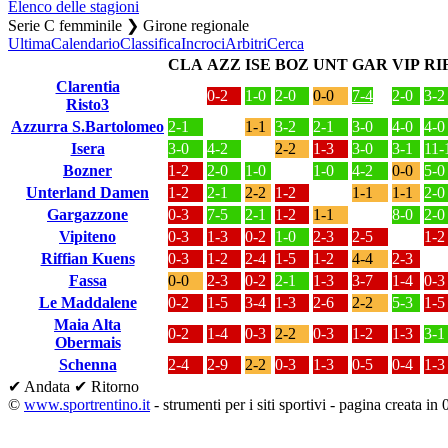
Elenco delle stagioni
Serie C femminile ❯ Girone regionale
Ultima
Calendario
Classifica
Incroci
Arbitri
Cerca
CLA
AZZ
ISE
BOZ
UNT
GAR
VIP
RI
Clarentia
0-2
1-0
2-0
0-0
7-4
2-0
3-2
Risto3
Azzurra S.Bartolomeo
2-1
1-1
3-2
2-1
3-0
4-0
4-0
Isera
3-0
4-2
2-2
1-3
3-0
3-1
11-
Bozner
1-2
2-0
1-0
1-0
4-2
0-0
5-0
Unterland Damen
1-2
2-1
2-2
1-2
1-1
1-1
2-0
Gargazzone
0-3
7-5
2-1
1-2
1-1
8-0
2-0
Vipiteno
0-3
1-3
0-2
1-0
2-3
2-5
1-2
Riffian Kuens
0-3
1-2
2-4
1-5
1-2
4-4
2-3
Fassa
0-0
2-3
0-2
2-1
1-3
3-7
1-4
0-3
Le Maddalene
0-2
1-5
3-4
1-3
2-6
2-2
5-3
1-5
Maia Alta
0-2
1-4
0-3
2-2
0-3
1-2
1-3
3-1
Obermais
Schenna
2-4
2-9
2-2
0-3
1-3
0-5
0-4
1-3
✔ Andata
✔ Ritorno
©
www.sportrentino.it
- strumenti per i siti sportivi - pagina creata in 