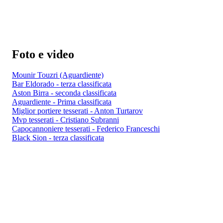
Foto e video
Mounir Touzri (Aguardiente)
Bar Eldorado - terza classificata
Aston Birra - seconda classificata
Aguardiente - Prima classificata
Miglior portiere tesserati - Anton Turtarov
Mvp tesserati - Cristiano Subranni
Capocannoniere tesserati - Federico Franceschi
Black Sion - terza classificata