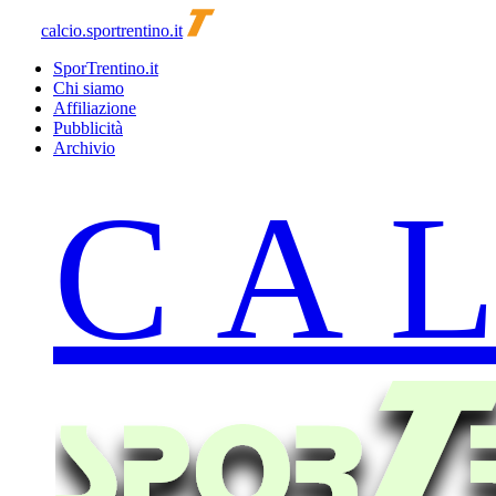
calcio.sportrentino.it
SporTrentino.it
Chi siamo
Affiliazione
Pubblicità
Archivio