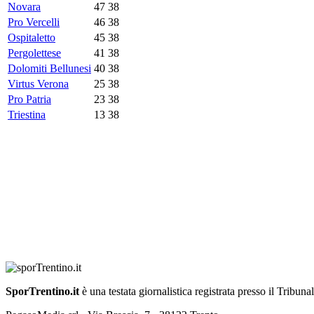
Novara
47
38
Pro Vercelli
46
38
Ospitaletto
45
38
Pergolettese
41
38
Dolomiti Bellunesi
40
38
Virtus Verona
25
38
Pro Patria
23
38
Triestina
13
38
SporTrentino.it
è una testata giornalistica registrata presso il Tribuna