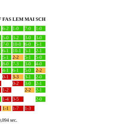
F
FAS
LEM
MAI
SCH
6-2
1-0
7-0
1-0
5-0
3-2
3-0
3-0
1
7-0
10-0
6-0
5-1
6-1
10-1
5-1
2-1
5-1
2-2
5-1
5-0
8-0
7-3
3-0
4-0
4-1
6-1
5-0
2-2
0-1
3-3
3-1
2-0
0-2
3-0
2-1
1-2
2-2
2-1
1-4
3-5
2-0
1-1
1-7
1-3
0,094 sec.