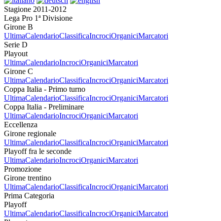
Stagione 2011-2012
Lega Pro 1ª Divisione
Girone B
Ultima
Calendario
Classifica
Incroci
Organici
Marcatori
Serie D
Playout
Ultima
Calendario
Incroci
Organici
Marcatori
Girone C
Ultima
Calendario
Classifica
Incroci
Organici
Marcatori
Coppa Italia - Primo turno
Ultima
Calendario
Classifica
Incroci
Organici
Marcatori
Coppa Italia - Preliminare
Ultima
Calendario
Incroci
Organici
Marcatori
Eccellenza
Girone regionale
Ultima
Calendario
Classifica
Incroci
Organici
Marcatori
Playoff fra le seconde
Ultima
Calendario
Incroci
Organici
Marcatori
Promozione
Girone trentino
Ultima
Calendario
Classifica
Incroci
Organici
Marcatori
Prima Categoria
Playoff
Ultima
Calendario
Classifica
Incroci
Organici
Marcatori