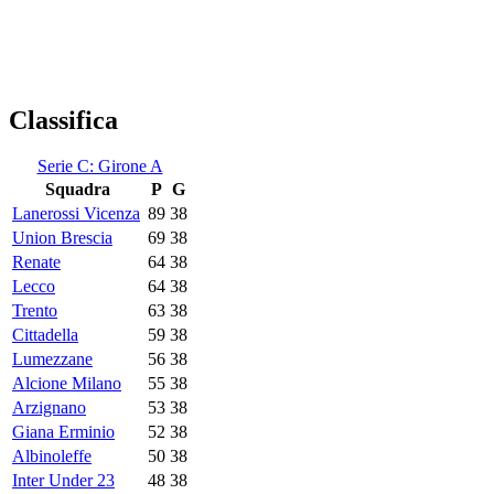
Classifica
Serie C: Girone A
Squadra
P
G
Lanerossi Vicenza
89
38
Union Brescia
69
38
Renate
64
38
Lecco
64
38
Trento
63
38
Cittadella
59
38
Lumezzane
56
38
Alcione Milano
55
38
Arzignano
53
38
Giana Erminio
52
38
Albinoleffe
50
38
Inter Under 23
48
38