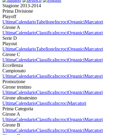
Stagione 2013-2014
Prima Divisione
Playoff
Ultima
Calendario
Tabellone
Incroci
Organici
Marcatori
Girone A
Ultima
Calendario
Classifica
Incroci
Organici
Marcatori
Serie D
Playout
Ultima
Calendario
Tabellone
Incroci
Organici
Marcatori
Girone C
Ultima
Calendario
Classifica
Incroci
Organici
Marcatori
Eccellenza
Campionato
Ultima
Calendario
Classifica
Incroci
Organici
Marcatori
Promozione
Girone trentino
Ultima
Calendario
Classifica
Incroci
Organici
Marcatori
Girone altoatesino
Ultima
Calendario
Classifica
Incroci
Marcatori
Prima Categoria
Girone A
Ultima
Calendario
Classifica
Incroci
Organici
Marcatori
Girone B
Ultima
Calendario
Classifica
Incroci
Organici
Marcatori