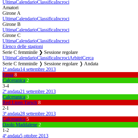
Ultima
Calendario
Classifica
Incroci
Amatori
Girone A
Ultima
Calendario
Classifica
Incroci
Girone B
Ultima
Calendario
Classifica
Incroci
Girone C
Ultima
Calendario
Classifica
Incroci
Elenco delle stagioni
Serie C femminile ❯ Sessione regolare
Ultima
Calendario
Classifica
Incroci
Arbitri
Cerca
Serie C femminile ❭ Sessione regolare ❭ Andata
1ª andata
14 settembre 2013
Fassa
8
Calceranica
2
3
-
4
2ª andata
21 settembre 2013
Calceranica
3
Red Lions Tarsch
8
2
-
1
3ª andata
28 settembre 2013
Calceranica
5
Ozolo Maddalene
2
1
-
2
4ª andata
5 ottobre 2013