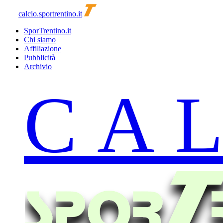
calcio.sportrentino.it
SporTrentino.it
Chi siamo
Affiliazione
Pubblicità
Archivio