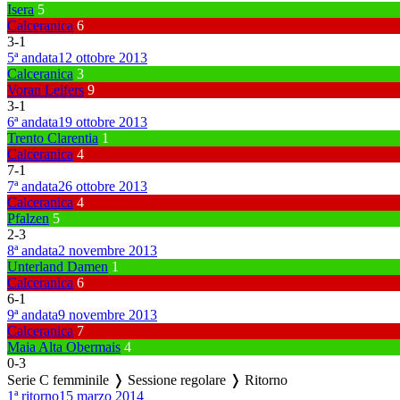
Isera
5
Calceranica
6
3
-
1
5ª andata
12 ottobre 2013
Calceranica
3
Voran Leifers
9
3
-
1
6ª andata
19 ottobre 2013
Trento Clarentia
1
Calceranica
4
7
-
1
7ª andata
26 ottobre 2013
Calceranica
4
Pfalzen
5
2
-
3
8ª andata
2 novembre 2013
Unterland Damen
1
Calceranica
6
6
-
1
9ª andata
9 novembre 2013
Calceranica
7
Maia Alta Obermais
4
0
-
3
Serie C femminile ❭ Sessione regolare ❭ Ritorno
1ª ritorno
15 marzo 2014