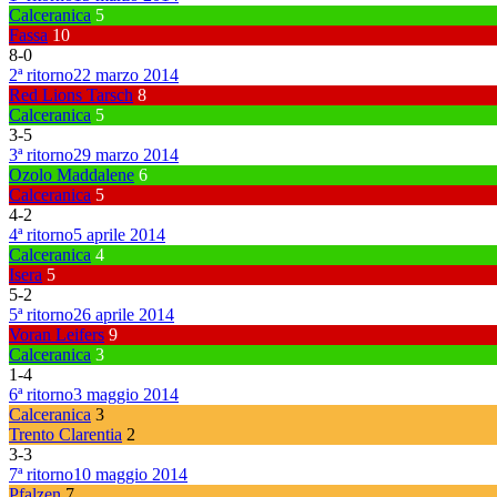
Calceranica
5
Fassa
10
8
-
0
2ª ritorno
22 marzo 2014
Red Lions Tarsch
8
Calceranica
5
3
-
5
3ª ritorno
29 marzo 2014
Ozolo Maddalene
6
Calceranica
5
4
-
2
4ª ritorno
5 aprile 2014
Calceranica
4
Isera
5
5
-
2
5ª ritorno
26 aprile 2014
Voran Leifers
9
Calceranica
3
1
-
4
6ª ritorno
3 maggio 2014
Calceranica
3
Trento Clarentia
2
3
-
3
7ª ritorno
10 maggio 2014
Pfalzen
7