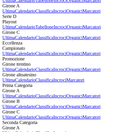
Ultima
Calendario
Tabellone
Incroci
Organici
Marcatori
Girone A
Ultima
Calendario
Classifica
Incroci
Organici
Marcatori
Serie D
Playout
Ultima
Calendario
Tabellone
Incroci
Organici
Marcatori
Girone C
Ultima
Calendario
Classifica
Incroci
Organici
Marcatori
Eccellenza
Campionato
Ultima
Calendario
Classifica
Incroci
Organici
Marcatori
Promozione
Girone trentino
Ultima
Calendario
Classifica
Incroci
Organici
Marcatori
Girone altoatesino
Ultima
Calendario
Classifica
Incroci
Marcatori
Prima Categoria
Girone A
Ultima
Calendario
Classifica
Incroci
Organici
Marcatori
Girone B
Ultima
Calendario
Classifica
Incroci
Organici
Marcatori
Girone C
Ultima
Calendario
Classifica
Incroci
Organici
Marcatori
Seconda Categoria
Girone A