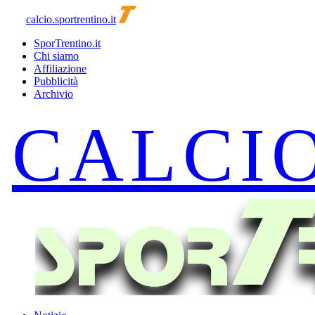
calcio.sportrentino.it
SporTrentino.it
Chi siamo
Affiliazione
Pubblicità
Archivio