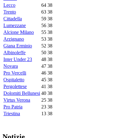
Lecco
64
38
Trento
63
38
Cittadella
59
38
Lumezzane
56
38
Alcione Milano
55
38
Arzignano
53
38
Giana Erminio
52
38
Albinoleffe
50
38
Inter Under 23
48
38
Novara
47
38
Pro Vercelli
46
38
Ospitaletto
45
38
Pergolettese
41
38
Dolomiti Bellunesi
40
38
Virtus Verona
25
38
Pro Patria
23
38
Triestina
13
38
Notizie