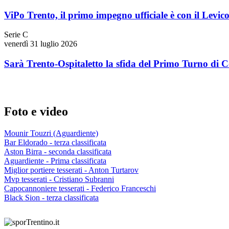
ViPo Trento, il primo impegno ufficiale è con il Levic
Serie C
venerdì 31 luglio 2026
Sarà Trento-Ospitaletto la sfida del Primo Turno di 
Foto e video
Mounir Touzri (Aguardiente)
Bar Eldorado - terza classificata
Aston Birra - seconda classificata
Aguardiente - Prima classificata
Miglior portiere tesserati - Anton Turtarov
Mvp tesserati - Cristiano Subranni
Capocannoniere tesserati - Federico Franceschi
Black Sion - terza classificata