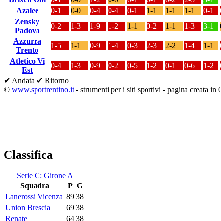
Azalee
0-1
0-0
0-4
0-4
0-1
1-1
1-1
1-1
0-1
Zensky
0-2
1-3
1-9
1-2
1-1
0-2
1-1
1-3
3-1
Padova
Azzurra
1-5
1-1
0-9
1-4
0-3
2-3
2-2
1-4
1-1
Trento
Atletico Vi
0-4
1-3
0-9
0-2
0-5
1-2
0-1
0-6
1-2
Est
✔ Andata
✔ Ritorno
©
www.sportrentino.it
- strumenti per i siti sportivi - pagina creata in 
Classifica
Serie C: Girone A
Squadra
P
G
Lanerossi Vicenza
89
38
Union Brescia
69
38
Renate
64
38