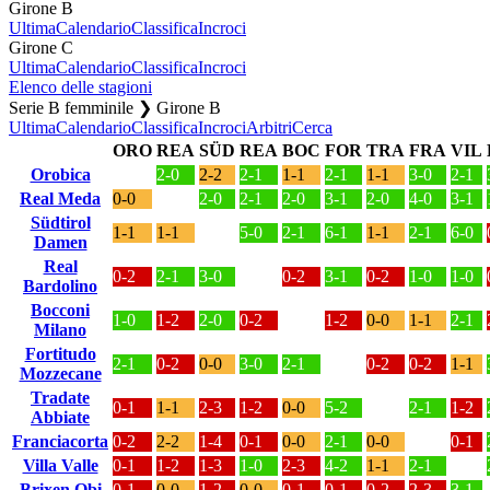
Girone B
Ultima
Calendario
Classifica
Incroci
Girone C
Ultima
Calendario
Classifica
Incroci
Elenco delle stagioni
Serie B femminile ❯ Girone B
Ultima
Calendario
Classifica
Incroci
Arbitri
Cerca
ORO
REA
SÜD
REA
BOC
FOR
TRA
FRA
VIL
Orobica
2-0
2-2
2-1
1-1
2-1
1-1
3-0
2-1
Real Meda
0-0
2-0
2-1
2-0
3-1
2-0
4-0
3-1
Südtirol
1-1
1-1
5-0
2-1
6-1
1-1
2-1
6-0
Damen
Real
0-2
2-1
3-0
0-2
3-1
0-2
1-0
1-0
Bardolino
Bocconi
1-0
1-2
2-0
0-2
1-2
0-0
1-1
2-1
Milano
Fortitudo
2-1
0-2
0-0
3-0
2-1
0-2
0-2
1-1
Mozzecane
Tradate
0-1
1-1
2-3
1-2
0-0
5-2
2-1
1-2
Abbiate
Franciacorta
0-2
2-2
1-4
0-1
0-0
2-1
0-0
0-1
Villa Valle
0-1
1-2
1-3
1-0
2-3
4-2
1-1
2-1
Brixen Obi
0-1
0-0
1-2
0-0
0-1
0-1
0-2
2-3
3-1