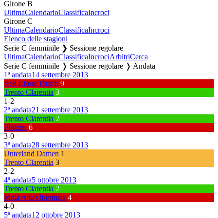
Girone B
Ultima
Calendario
Classifica
Incroci
Girone C
Ultima
Calendario
Classifica
Incroci
Elenco delle stagioni
Serie C femminile ❯ Sessione regolare
Ultima
Calendario
Classifica
Incroci
Arbitri
Cerca
Serie C femminile ❭ Sessione regolare ❭ Andata
1ª andata
14 settembre 2013
Red Lions Tarsch
9
Trento Clarentia
3
1
-
2
2ª andata
21 settembre 2013
Trento Clarentia
2
Pfalzen
6
3
-
0
3ª andata
28 settembre 2013
Unterland Damen
1
Trento Clarentia
3
2
-
2
4ª andata
5 ottobre 2013
Trento Clarentia
2
Maia Alta Obermais
4
4
-
0
5ª andata
12 ottobre 2013