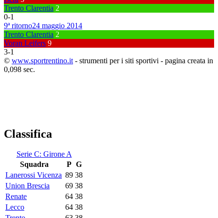
Trento Clarentia
2
0
-
1
9ª ritorno
24 maggio 2014
Trento Clarentia
2
Voran Leifers
9
3
-
1
©
www.sportrentino.it
- strumenti per i siti sportivi - pagina creata in
0,098 sec.
Classifica
Serie C: Girone A
Squadra
P
G
Lanerossi Vicenza
89
38
Union Brescia
69
38
Renate
64
38
Lecco
64
38
Trento
63
38