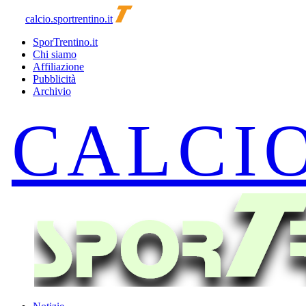
calcio.sportrentino.it
SporTrentino.it
Chi siamo
Affiliazione
Pubblicità
Archivio