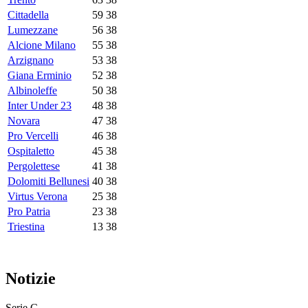
Cittadella
59
38
Lumezzane
56
38
Alcione Milano
55
38
Arzignano
53
38
Giana Erminio
52
38
Albinoleffe
50
38
Inter Under 23
48
38
Novara
47
38
Pro Vercelli
46
38
Ospitaletto
45
38
Pergolettese
41
38
Dolomiti Bellunesi
40
38
Virtus Verona
25
38
Pro Patria
23
38
Triestina
13
38
Notizie
Serie C