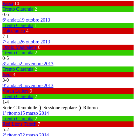
Fassa
10
Trento Clarentia
2
0
-
6
6ª andata
19 ottobre 2013
Trento Clarentia
1
Calceranica
4
7
-
1
7ª andata
26 ottobre 2013
Ozolo Maddalene
6
Trento Clarentia
2
0
-
5
8ª andata
2 novembre 2013
Trento Clarentia
2
Isera
3
3
-
0
9ª andata
9 novembre 2013
Voran Leifers
9
Trento Clarentia
2
1
-
4
Serie C femminile ❭ Sessione regolare ❭ Ritorno
1ª ritorno
15 marzo 2014
Trento Clarentia
2
Red Lions Tarsch
7
5
-
2
2ª ritorno
22 marzo 2014