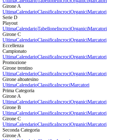
Ultima
Calendario
Tabellone
Incroci
Organici
Marcatori
Girone A
Ultima
Calendario
Classifica
Incroci
Organici
Marcatori
Serie D
Playout
Ultima
Calendario
Tabellone
Incroci
Organici
Marcatori
Girone C
Ultima
Calendario
Classifica
Incroci
Organici
Marcatori
Eccellenza
Campionato
Ultima
Calendario
Classifica
Incroci
Organici
Marcatori
Promozione
Girone trentino
Ultima
Calendario
Classifica
Incroci
Organici
Marcatori
Girone altoatesino
Ultima
Calendario
Classifica
Incroci
Marcatori
Prima Categoria
Girone A
Ultima
Calendario
Classifica
Incroci
Organici
Marcatori
Girone B
Ultima
Calendario
Classifica
Incroci
Organici
Marcatori
Girone C
Ultima
Calendario
Classifica
Incroci
Organici
Marcatori
Seconda Categoria
Girone A