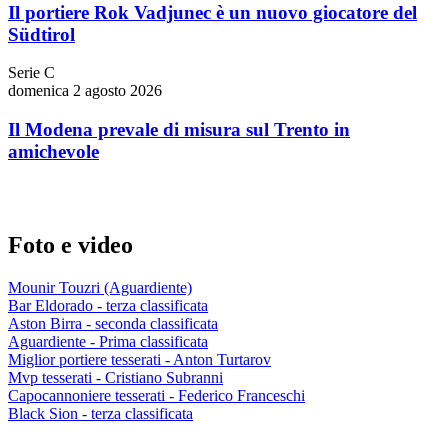
Il portiere Rok Vadjunec è un nuovo giocatore del
Südtirol
Serie C
domenica 2 agosto 2026
Il Modena prevale di misura sul Trento in
amichevole
Foto e video
Mounir Touzri (Aguardiente)
Bar Eldorado - terza classificata
Aston Birra - seconda classificata
Aguardiente - Prima classificata
Miglior portiere tesserati - Anton Turtarov
Mvp tesserati - Cristiano Subranni
Capocannoniere tesserati - Federico Franceschi
Black Sion - terza classificata