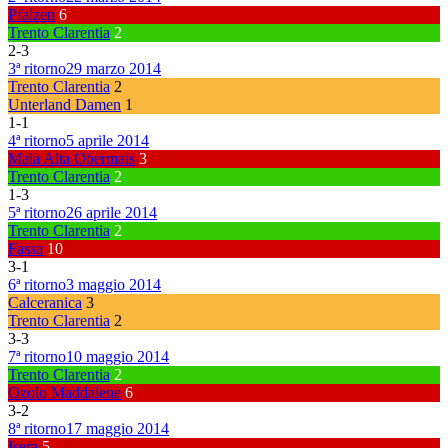
Pfalzen
6
Trento Clarentia
2
2
-
3
3ª ritorno
29 marzo 2014
Trento Clarentia
2
Unterland Damen
1
1
-
1
4ª ritorno
5 aprile 2014
Maia Alta Obermais
3
Trento Clarentia
2
1
-
3
5ª ritorno
26 aprile 2014
Trento Clarentia
2
Fassa
10
3
-
1
6ª ritorno
3 maggio 2014
Calceranica
3
Trento Clarentia
2
3
-
3
7ª ritorno
10 maggio 2014
Trento Clarentia
2
Ozolo Maddalene
6
3
-
2
8ª ritorno
17 maggio 2014
Isera
5