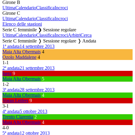
Girone B
Ultima
Calendario
Classifica
Incroci
Girone C
Ultima
Calendario
Classifica
Incroci
Elenco delle stagioni
Serie C femminile ❯ Sessione regolare
Ultima
Calendario
Classifica
Incroci
Arbitri
Cerca
Serie C femminile ❭ Sessione regolare ❭ Andata
1ª andata
14 settembre 2013
Maia Alta Obermais
4
Ozolo Maddalene
4
1
-
1
2ª andata
21 settembre 2013
Isera
9
Maia Alta Obermais
5
1
-
2
3ª andata
28 settembre 2013
Maia Alta Obermais
4
Voran Leifers
9
3
-
1
4ª andata
5 ottobre 2013
Trento Clarentia
2
Maia Alta Obermais
4
4
-
0
5ª andata
12 ottobre 2013