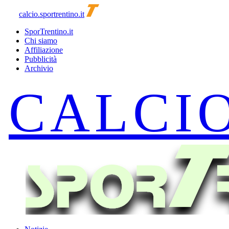
calcio.sportrentino.it
SporTrentino.it
Chi siamo
Affiliazione
Pubblicità
Archivio