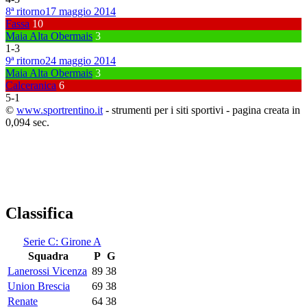
8ª ritorno
17 maggio 2014
Fassa
10
Maia Alta Obermais
3
1
-
3
9ª ritorno
24 maggio 2014
Maia Alta Obermais
3
Calceranica
6
5
-
1
©
www.sportrentino.it
- strumenti per i siti sportivi - pagina creata in
0,094 sec.
Classifica
Serie C: Girone A
Squadra
P
G
Lanerossi Vicenza
89
38
Union Brescia
69
38
Renate
64
38