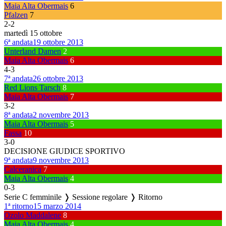
Maia Alta Obermais
6
Pfalzen
7
2
-
2
martedì 15 ottobre
6ª andata
19 ottobre 2013
Unterland Damen
2
Maia Alta Obermais
6
4
-
3
7ª andata
26 ottobre 2013
Red Lions Tarsch
8
Maia Alta Obermais
7
3
-
2
8ª andata
2 novembre 2013
Maia Alta Obermais
5
Fassa
10
3
-
0
DECISIONE GIUDICE SPORTIVO
9ª andata
9 novembre 2013
Calceranica
7
Maia Alta Obermais
4
0
-
3
Serie C femminile ❭ Sessione regolare ❭ Ritorno
1ª ritorno
15 marzo 2014
Ozolo Maddalene
8
Maia Alta Obermais
4