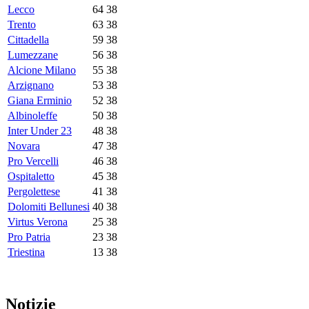
Lecco
64
38
Trento
63
38
Cittadella
59
38
Lumezzane
56
38
Alcione Milano
55
38
Arzignano
53
38
Giana Erminio
52
38
Albinoleffe
50
38
Inter Under 23
48
38
Novara
47
38
Pro Vercelli
46
38
Ospitaletto
45
38
Pergolettese
41
38
Dolomiti Bellunesi
40
38
Virtus Verona
25
38
Pro Patria
23
38
Triestina
13
38
Notizie