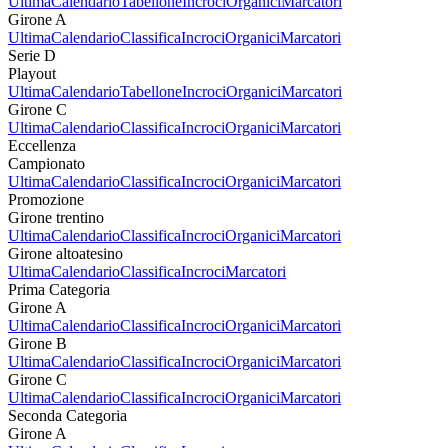
Ultima
Calendario
Tabellone
Incroci
Organici
Marcatori
Girone A
Ultima
Calendario
Classifica
Incroci
Organici
Marcatori
Serie D
Playout
Ultima
Calendario
Tabellone
Incroci
Organici
Marcatori
Girone C
Ultima
Calendario
Classifica
Incroci
Organici
Marcatori
Eccellenza
Campionato
Ultima
Calendario
Classifica
Incroci
Organici
Marcatori
Promozione
Girone trentino
Ultima
Calendario
Classifica
Incroci
Organici
Marcatori
Girone altoatesino
Ultima
Calendario
Classifica
Incroci
Marcatori
Prima Categoria
Girone A
Ultima
Calendario
Classifica
Incroci
Organici
Marcatori
Girone B
Ultima
Calendario
Classifica
Incroci
Organici
Marcatori
Girone C
Ultima
Calendario
Classifica
Incroci
Organici
Marcatori
Seconda Categoria
Girone A