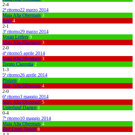
2
-
4
2ª ritorno
22 marzo 2014
Maia Alta Obermais
3
Isera
4
2
-
1
3ª ritorno
29 marzo 2014
Voran Leifers
9
Maia Alta Obermais
3
2
-
0
4ª ritorno
5 aprile 2014
Maia Alta Obermais
3
Trento Clarentia
2
1
-
3
5ª ritorno
26 aprile 2014
Pfalzen
7
Maia Alta Obermais
4
2
-
0
6ª ritorno
3 maggio 2014
Maia Alta Obermais
5
Unterland Damen
1
0
-
4
7ª ritorno
10 maggio 2014
Maia Alta Obermais
4
Red Lions Tarsch
8
4
-
3