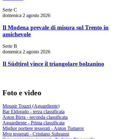
Serie C
domenica 2 agosto 2026
Il Modena prevale di misura sul Trento in
amichevole
Serie B
domenica 2 agosto 2026
Il Südtirol vince il triangolare bolzanino
Foto e video
Mounir Touzri (Aguardiente)
Bar Eldorado - terza classificata
Aston Birra - seconda classificata
Aguardiente - Prima classificata
Miglior portiere tesserati - Anton Turtarov
Mvp tesserati - Cristiano Subranni