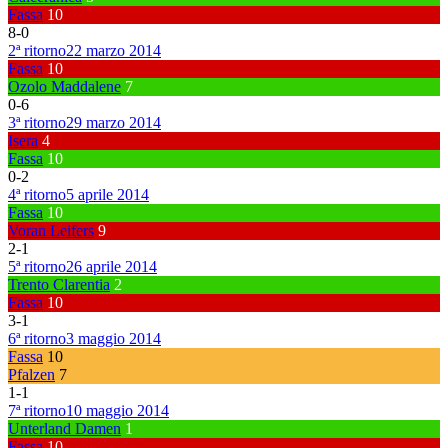
Fassa
10
8
-
0
2ª ritorno
22 marzo 2014
Fassa
10
Ozolo Maddalene
7
0
-
6
3ª ritorno
29 marzo 2014
Isera
4
Fassa
10
0
-
2
4ª ritorno
5 aprile 2014
Fassa
10
Voran Leifers
9
2
-
1
5ª ritorno
26 aprile 2014
Trento Clarentia
2
Fassa
10
3
-
1
6ª ritorno
3 maggio 2014
Fassa
10
Pfalzen
7
1
-
1
7ª ritorno
10 maggio 2014
Unterland Damen
1
Fassa
10