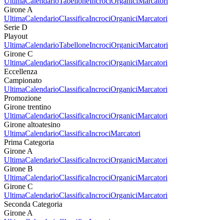
Ultima
Calendario
Tabellone
Incroci
Organici
Marcatori
Girone A
Ultima
Calendario
Classifica
Incroci
Organici
Marcatori
Serie D
Playout
Ultima
Calendario
Tabellone
Incroci
Organici
Marcatori
Girone C
Ultima
Calendario
Classifica
Incroci
Organici
Marcatori
Eccellenza
Campionato
Ultima
Calendario
Classifica
Incroci
Organici
Marcatori
Promozione
Girone trentino
Ultima
Calendario
Classifica
Incroci
Organici
Marcatori
Girone altoatesino
Ultima
Calendario
Classifica
Incroci
Marcatori
Prima Categoria
Girone A
Ultima
Calendario
Classifica
Incroci
Organici
Marcatori
Girone B
Ultima
Calendario
Classifica
Incroci
Organici
Marcatori
Girone C
Ultima
Calendario
Classifica
Incroci
Organici
Marcatori
Seconda Categoria
Girone A