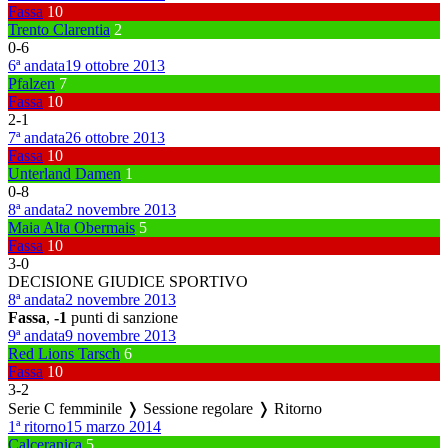
Fassa
10
Trento Clarentia
2
0
-
6
6ª andata
19 ottobre 2013
Pfalzen
7
Fassa
10
2
-
1
7ª andata
26 ottobre 2013
Fassa
10
Unterland Damen
1
0
-
8
8ª andata
2 novembre 2013
Maia Alta Obermais
5
Fassa
10
3
-
0
DECISIONE GIUDICE SPORTIVO
8ª andata
2 novembre 2013
Fassa
,
-1
punti di sanzione
9ª andata
9 novembre 2013
Red Lions Tarsch
6
Fassa
10
3
-
2
Serie C femminile ❭ Sessione regolare ❭ Ritorno
1ª ritorno
15 marzo 2014
Calceranica
5