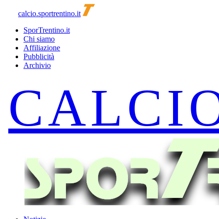
calcio.sportrentino.it
SporTrentino.it
Chi siamo
Affiliazione
Pubblicità
Archivio