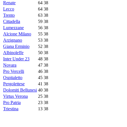
Renate
64
38
Lecco
64
38
Trento
63
38
Cittadella
59
38
Lumezzane
56
38
Alcione Milano
55
38
Arzignano
53
38
Giana Erminio
52
38
Albinoleffe
50
38
Inter Under 23
48
38
Novara
47
38
Pro Vercelli
46
38
Ospitaletto
45
38
Pergolettese
41
38
Dolomiti Bellunesi
40
38
Virtus Verona
25
38
Pro Patria
23
38
Triestina
13
38