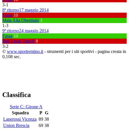
3
-
1
8ª ritorno
17 maggio 2014
Fassa
10
Maia Alta Obermais
3
1
-
3
9ª ritorno
24 maggio 2014
Fassa
10
Red Lions Tarsch
8
3
-
2
©
www.sportrentino.it
- strumenti per i siti sportivi - pagina creata in
0,108 sec.
Classifica
Serie C: Girone A
Squadra
P
G
Lanerossi Vicenza
89
38
Union Brescia
69
38