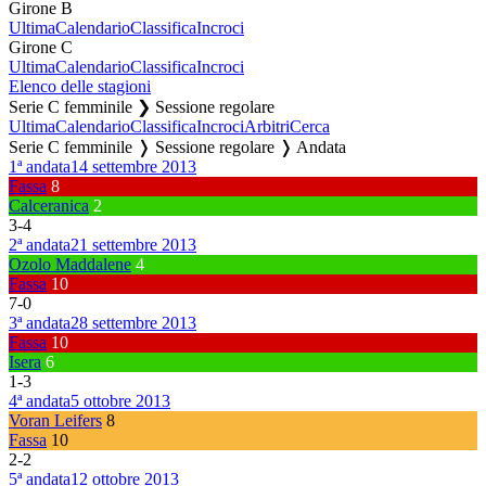
Girone B
Ultima
Calendario
Classifica
Incroci
Girone C
Ultima
Calendario
Classifica
Incroci
Elenco delle stagioni
Serie C femminile ❯ Sessione regolare
Ultima
Calendario
Classifica
Incroci
Arbitri
Cerca
Serie C femminile ❭ Sessione regolare ❭ Andata
1ª andata
14 settembre 2013
Fassa
8
Calceranica
2
3
-
4
2ª andata
21 settembre 2013
Ozolo Maddalene
4
Fassa
10
7
-
0
3ª andata
28 settembre 2013
Fassa
10
Isera
6
1
-
3
4ª andata
5 ottobre 2013
Voran Leifers
8
Fassa
10
2
-
2
5ª andata
12 ottobre 2013