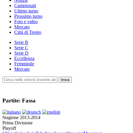
Notizie
Campionati
Ultimo turno
Prossimo turno
Foto e video
Mercato
Città di Trento
Serie B
Serie C
Serie D
Eccellenza
Femminile
Mercato
Partite: Fassa
Stagione 2013-2014
Prima Divisione
Playoff