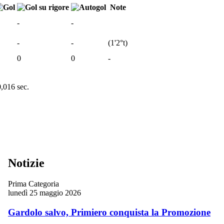
Note
-
-
-
-
(
1'
2°t
)
0
0
-
0,016 sec.
Notizie
Prima Categoria
lunedì 25 maggio 2026
Gardolo salvo, Primiero conquista la Promozione