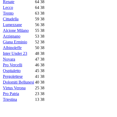
Renate
64
38
Lecco
64
38
Trento
63
38
Cittadella
59
38
Lumezzane
56
38
Alcione Milano
55
38
Arzignano
53
38
Giana Erminio
52
38
Albinoleffe
50
38
Inter Under 23
48
38
Novara
47
38
Pro Vercelli
46
38
Ospitaletto
45
38
Pergolettese
41
38
Dolomiti Bellunesi
40
38
Virtus Verona
25
38
Pro Patria
23
38
Triestina
13
38