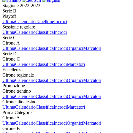
Stagione 2022-2023
Serie B
Playoff
Ultima
Calendario
Tabellone
Incroci
Sessione regolare
Ultima
Calendario
Classifica
Incroci
Serie C
Girone A
Ultima
Calendario
Classifica
Incroci
Organici
Marcatori
Serie D
Girone C
Ultima
Calendario
Classifica
Incroci
Marcatori
Eccellenza
Girone regionale
Ultima
Calendario
Classifica
Incroci
Organici
Marcatori
Promozione
Girone trentino
Ultima
Calendario
Classifica
Incroci
Organici
Marcatori
Girone altoatesino
Ultima
Calendario
Classifica
Incroci
Marcatori
Prima Categoria
Girone A
Ultima
Calendario
Classifica
Incroci
Organici
Marcatori
Girone B