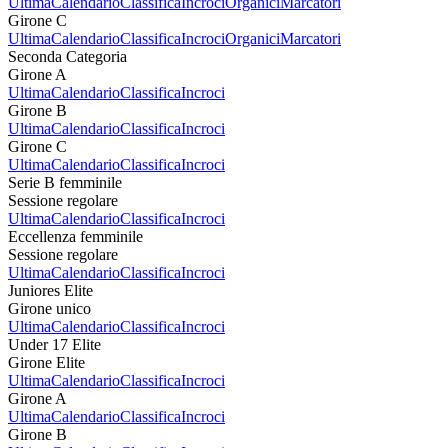
Ultima
Calendario
Classifica
Incroci
Organici
Marcatori
Girone C
Ultima
Calendario
Classifica
Incroci
Organici
Marcatori
Seconda Categoria
Girone A
Ultima
Calendario
Classifica
Incroci
Girone B
Ultima
Calendario
Classifica
Incroci
Girone C
Ultima
Calendario
Classifica
Incroci
Serie B femminile
Sessione regolare
Ultima
Calendario
Classifica
Incroci
Eccellenza femminile
Sessione regolare
Ultima
Calendario
Classifica
Incroci
Juniores Elite
Girone unico
Ultima
Calendario
Classifica
Incroci
Under 17 Elite
Girone Elite
Ultima
Calendario
Classifica
Incroci
Girone A
Ultima
Calendario
Classifica
Incroci
Girone B