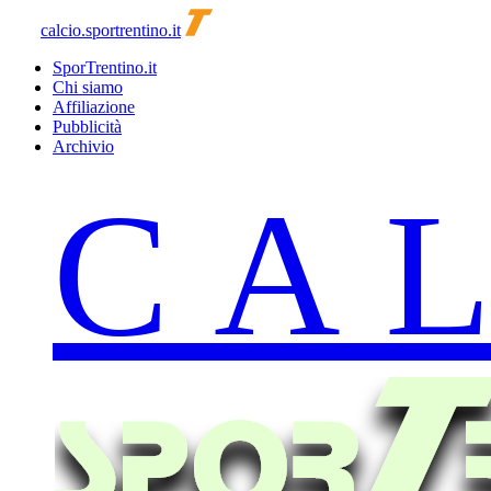
calcio.sportrentino.it
SporTrentino.it
Chi siamo
Affiliazione
Pubblicità
Archivio