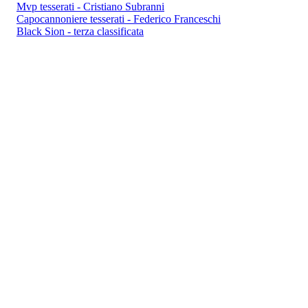
Mvp tesserati - Cristiano Subranni
Capocannoniere tesserati - Federico Franceschi
Black Sion - terza classificata