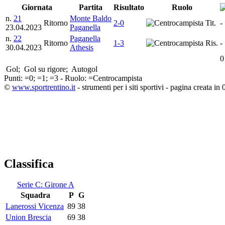
Giornata
Partita
Risultato
Ruolo
n.
21
Monte Baldo
Ritorno
2-0
Tit.
-
23.04.2023
Paganella
n.
22
Paganella
Ritorno
1-3
Ris.
-
30.04.2023
Athesis
0
Gol;
Gol su rigore;
Autogol
Punti:
=0;
=1;
=3 - Ruolo:
=Centrocampista
©
www.sportrentino.it
- strumenti per i siti sportivi - pagina creata in 
Classifica
Serie C: Girone A
Squadra
P
G
Lanerossi Vicenza
89
38
Union Brescia
69
38