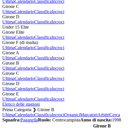
Ultima
Calendario
Classifica
Incroci
Girone C
Ultima
Calendario
Classifica
Incroci
Girone D
Ultima
Calendario
Classifica
Incroci
Under 15 Elite
Girone Elite
Ultima
Calendario
Classifica
Incroci
Girone F (di risulta)
Ultima
Calendario
Classifica
Incroci
Girone A
Ultima
Calendario
Classifica
Incroci
Girone B
Ultima
Calendario
Classifica
Incroci
Girone C
Ultima
Calendario
Classifica
Incroci
Girone D
Ultima
Calendario
Classifica
Incroci
Girone E
Ultima
Calendario
Classifica
Incroci
Elenco delle stagioni
Prima Categoria ❯ Girone B
Ultima
Calendario
Classifica
Incroci
Organici
Marcatori
Arbitri
Cerca
Squadra:
Paganella
Ruolo:
Centrocampista
Anno di nascita:
1998
Girone B