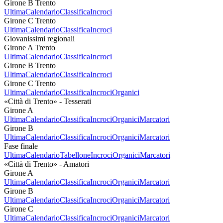
Girone B Trento
Ultima
Calendario
Classifica
Incroci
Girone C Trento
Ultima
Calendario
Classifica
Incroci
Giovanissimi regionali
Girone A Trento
Ultima
Calendario
Classifica
Incroci
Girone B Trento
Ultima
Calendario
Classifica
Incroci
Girone C Trento
Ultima
Calendario
Classifica
Incroci
Organici
«Città di Trento» - Tesserati
Girone A
Ultima
Calendario
Classifica
Incroci
Organici
Marcatori
Girone B
Ultima
Calendario
Classifica
Incroci
Organici
Marcatori
Fase finale
Ultima
Calendario
Tabellone
Incroci
Organici
Marcatori
«Città di Trento» - Amatori
Girone A
Ultima
Calendario
Classifica
Incroci
Organici
Marcatori
Girone B
Ultima
Calendario
Classifica
Incroci
Organici
Marcatori
Girone C
Ultima
Calendario
Classifica
Incroci
Organici
Marcatori