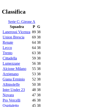
Classifica
Serie C: Girone A
Squadra
P
G
Lanerossi Vicenza
89
38
Union Brescia
69
38
Renate
64
38
Lecco
64
38
Trento
63
38
Cittadella
59
38
Lumezzane
56
38
Alcione Milano
55
38
Arzignano
53
38
Giana Erminio
52
38
Albinoleffe
50
38
Inter Under 23
48
38
Novara
47
38
Pro Vercelli
46
38
Ospitaletto
45
38