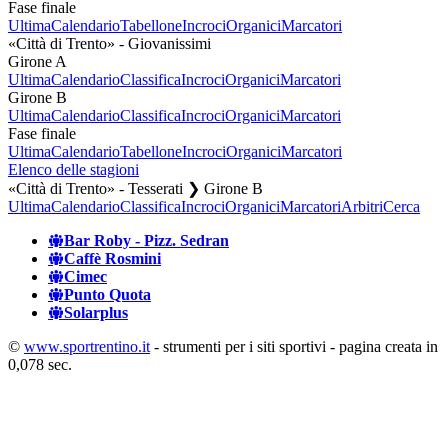
Fase finale
Ultima
Calendario
Tabellone
Incroci
Organici
Marcatori
«Città di Trento» - Giovanissimi
Girone A
Ultima
Calendario
Classifica
Incroci
Organici
Marcatori
Girone B
Ultima
Calendario
Classifica
Incroci
Organici
Marcatori
Fase finale
Ultima
Calendario
Tabellone
Incroci
Organici
Marcatori
Elenco delle stagioni
«Città di Trento» - Tesserati ❯ Girone B
Ultima
Calendario
Classifica
Incroci
Organici
Marcatori
Arbitri
Cerca
Bar Roby - Pizz. Sedran
Caffè Rosmini
Cimec
Punto Quota
Solarplus
©
www.sportrentino.it
- strumenti per i siti sportivi - pagina creata in
0,078 sec.