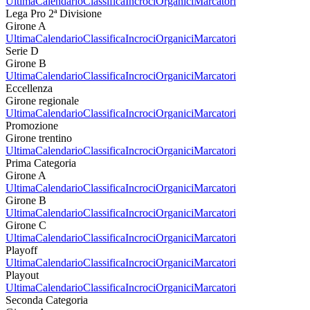
Ultima
Calendario
Classifica
Incroci
Organici
Marcatori
Lega Pro 2ª Divisione
Girone A
Ultima
Calendario
Classifica
Incroci
Organici
Marcatori
Serie D
Girone B
Ultima
Calendario
Classifica
Incroci
Organici
Marcatori
Eccellenza
Girone regionale
Ultima
Calendario
Classifica
Incroci
Organici
Marcatori
Promozione
Girone trentino
Ultima
Calendario
Classifica
Incroci
Organici
Marcatori
Prima Categoria
Girone A
Ultima
Calendario
Classifica
Incroci
Organici
Marcatori
Girone B
Ultima
Calendario
Classifica
Incroci
Organici
Marcatori
Girone C
Ultima
Calendario
Classifica
Incroci
Organici
Marcatori
Playoff
Ultima
Calendario
Classifica
Incroci
Organici
Marcatori
Playout
Ultima
Calendario
Classifica
Incroci
Organici
Marcatori
Seconda Categoria