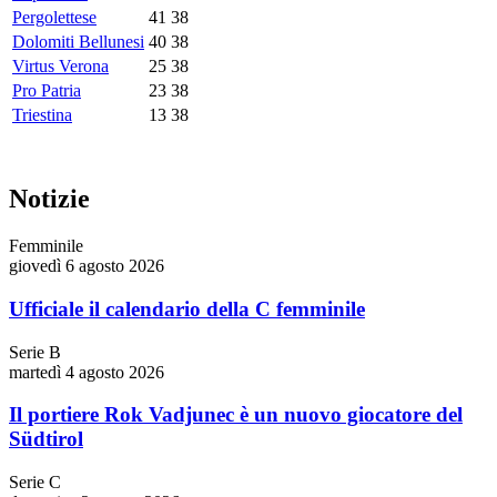
Pergolettese
41
38
Dolomiti Bellunesi
40
38
Virtus Verona
25
38
Pro Patria
23
38
Triestina
13
38
Notizie
Femminile
giovedì 6 agosto 2026
Ufficiale il calendario della C femminile
Serie B
martedì 4 agosto 2026
Il portiere Rok Vadjunec è un nuovo giocatore del
Südtirol
Serie C