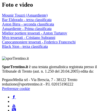
Foto e video
Mounir Touzri (Aguardiente)
Bar Eldorado - terza classificata
Aston Birra - seconda classificata
Aguardiente - Prima classificata
Miglior portiere tesserati - Anton Turtarov
Mvp tesserati - Cristiano Subranni
Capocannoniere tesserati - Federico Franceschi
Black Sion - terza classificata
SporTrentino.it
è una testata giornalistica registrata presso il
Tribunale di Trento (aut. n. 1.250 del 20.04.2005) edita da:
PegasoMedia srl - Via Brescia, 7 - 38122 Trento
redazione@sportrentino.it - P.I. 02015190222
Preferenze cookie