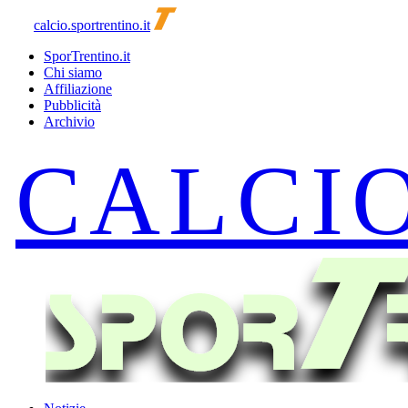
calcio.sportrentino.it
SporTrentino.it
Chi siamo
Affiliazione
Pubblicità
Archivio