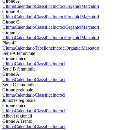
Girone A
Ultima
Calendario
Classifica
Incroci
Organici
Marcatori
Girone B
Ultima
Calendario
Classifica
Incroci
Organici
Marcatori
Girone C
Ultima
Calendario
Classifica
Incroci
Organici
Marcatori
Girone D
Ultima
Calendario
Classifica
Incroci
Organici
Marcatori
Playoff
Ultima
Calendario
Tabellone
Incroci
Organici
Marcatori
Serie A femminile
Girone unico
Ultima
Calendario
Classifica
Incroci
Serie B femminile
Girone A
Ultima
Calendario
Classifica
Incroci
Serie C femminile
Girone regionale
Ultima
Calendario
Classifica
Incroci
Juniores regionale
Girone unico
Ultima
Calendario
Classifica
Incroci
Allievi regionali
Girone A Trento
Ultima
Calendario
Classifica
Incroci